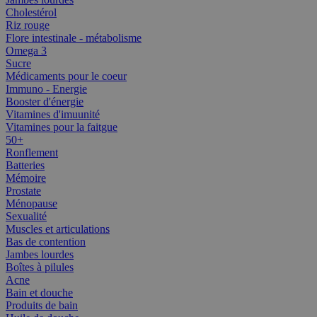
Cholestérol
Riz rouge
Flore intestinale - métabolisme
Omega 3
Sucre
Médicaments pour le coeur
Immuno - Energie
Booster d'énergie
Vitamines d'imuunité
Vitamines pour la faitgue
50+
Ronflement
Batteries
Mémoire
Prostate
Ménopause
Sexualité
Muscles et articulations
Bas de contention
Jambes lourdes
Boîtes à pilules
Acne
Bain et douche
Produits de bain