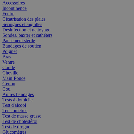
Accessoires
Incontinence
Feutre
Cicatrisation des plaies
Seringues et aiguilles
Desinfection et nettoyage
Sondes, baxter et cathéters
Pansement stérile
Bandages de soutien
Poignet
Bras
Ventre
Coude
Cheville
Main-Pouce
Genou
Cou
Autres bandages
Tests à domicile
Test d'alcool
Tensiometres
Test de masse grasse
Test de cholestérol
Test de drogue
Glucomètres