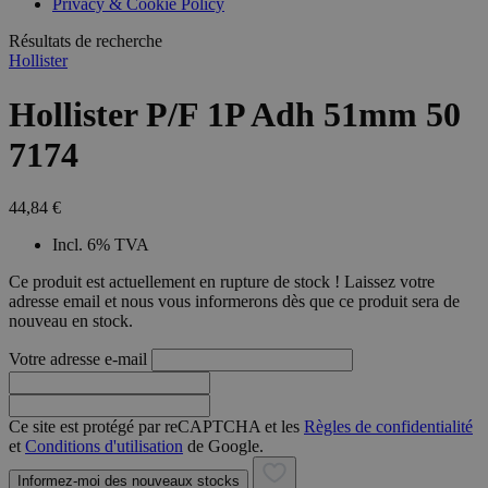
Privacy & Cookie Policy
combineren to
veel versc
gebruikerssess
Microsoft
analytische
Résultats de recherche
waardoor 
doeleinden.
kunnen w
Hollister
gevolgd.
Hollister P/F 1P Adh 51mm 50
7174
44,84 €
Incl. 6% TVA
Ce produit est actuellement en rupture de stock ! Laissez votre
adresse email et nous vous informerons dès que ce produit sera de
nouveau en stock.
Votre adresse e-mail
Ce site est protégé par reCAPTCHA et les
Règles de confidentialité
et
Conditions d'utilisation
de Google.
Informez-moi des nouveaux stocks