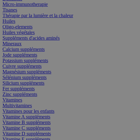
Micro-immunotherapie
Tisanes
Thérapie par la lumière et la chaleur
Huiles
Oligo-elements
Huiles végétales
Suppléments d'acides aminés
Mineraux
Calcium suppléments
Jode suppléments
Potassium suppléments
Cuivre suppléments
Magnésium suppléments
Sélénium suppléments
Silicium suppléments
Fer suppléments
Zinc suppléments
Vitamines
Multivitamines
Vitamines pour les enfants
Vitamine A suppléments
Vitamine B suppléments
Vitamine C suppléments
Vitamine D suppléments
Vitamine E suppléments