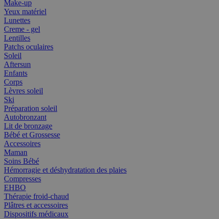
Make-up
Yeux matériel
Lunettes
Creme - gel
Lentilles
Patchs oculaires
Soleil
Aftersun
Enfants
Corps
Lèvres soleil
Ski
Préparation soleil
Autobronzant
Lit de bronzage
Bébé et Grossesse
Accessoires
Maman
Soins Bébé
Hémorragie et déshydratation des plaies
Compresses
EHBO
Thérapie froid-chaud
Plâtres et accessoires
Dispositifs médicaux