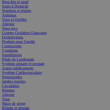
Bien-être et santé
Soins à Domicile
Nutrition et régime
Animaux
Yeux et Oreilles
Allergie
Yeux secs
Gouttes Oculaires Glaucome
Desinfections
Produits pour l'oreille
Contraceptie
Comdoms
Suppléments
Pilule du Lendemain
Système urinaire et prostate
Autres médicaments
Système Cardiovasculaire
Hémorroïdes
Jambes lourdes
Circulation
Rhumes
Allergie
Toux
Maux de gorge
Rhinite et sinusite