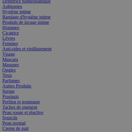
Dentifrice homéopathique
Aphtouses
Hygiène intime
Bandage d'hygiène intime
Produits de lavage intime
Hommes
Cicatrice
Lèvres
Femmes
Anti-rides et vieillissement
Visage
Mascara
Masques
Ongles
Yeux
Parfumes
Autres Produits
Serum
Psoriasis
Peeling et gommage
Taches de pigment
Peau rouge et réactive
Sourcils
Peau normal
Creme de nuit