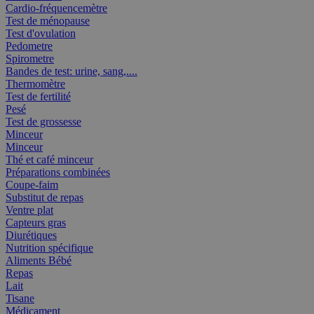
Cardio-fréquencemètre
Test de ménopause
Test d'ovulation
Pedometre
Spirometre
Bandes de test: urine, sang,....
Thermomètre
Test de fertilité
Pesé
Test de grossesse
Minceur
Minceur
Thé et café minceur
Préparations combinées
Coupe-faim
Substitut de repas
Ventre plat
Capteurs gras
Diurétiques
Nutrition spécifique
Aliments Bébé
Repas
Lait
Tisane
Médicament