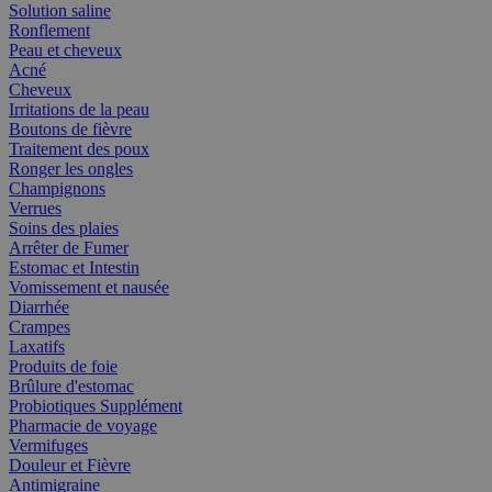
Solution saline
Ronflement
Peau et cheveux
Acné
Cheveux
Irritations de la peau
Boutons de fièvre
Traitement des poux
Ronger les ongles
Champignons
Verrues
Soins des plaies
Arrêter de Fumer
Estomac et Intestin
Vomissement et nausée
Diarrhée
Crampes
Laxatifs
Produits de foie
Brûlure d'estomac
Probiotiques Supplément
Pharmacie de voyage
Vermifuges
Douleur et Fièvre
Antimigraine