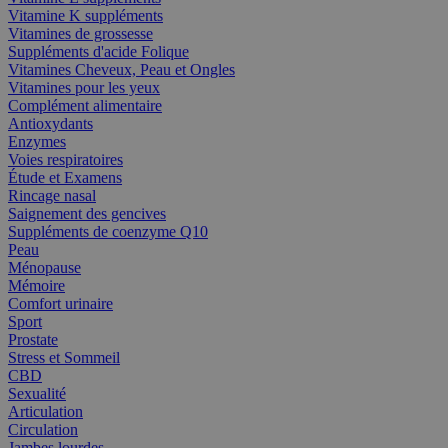
Vitamine K suppléments
Vitamines de grossesse
Suppléments d'acide Folique
Vitamines Cheveux, Peau et Ongles
Vitamines pour les yeux
Complément alimentaire
Antioxydants
Enzymes
Voies respiratoires
Étude et Examens
Rincage nasal
Saignement des gencives
Suppléments de coenzyme Q10
Peau
Ménopause
Mémoire
Comfort urinaire
Sport
Prostate
Stress et Sommeil
CBD
Sexualité
Articulation
Circulation
Jambes lourdes