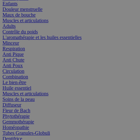
Enfants
Douleur menstruelle
Maux de bouche
Muscles et articulations
Adults
Contrôle du poids
L'aromathérapie et les huiles essentielles
Minceur
Respiration
Anti Pique
Anti Chute
Anti Poux
Circulation
Combination
Le bien-être
Huile essentiel
Muscles et articulations
Soins de la peau
Diffuseur
Fleur de Bach
Phytothérapie
Gemmothérapie
Homéopathie
Tubes Granules-Globuli
Dentifrice