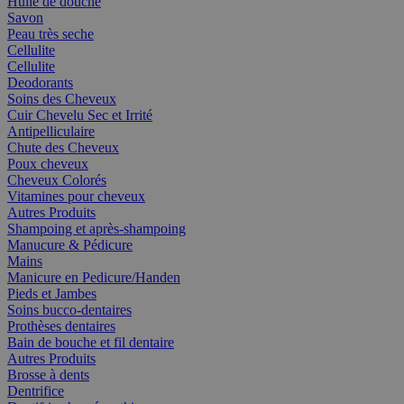
Huile de douche
Savon
Peau très seche
Cellulite
Cellulite
Deodorants
Soins des Cheveux
Cuir Chevelu Sec et Irrité
Antipelliculaire
Chute des Cheveux
Poux cheveux
Cheveux Colorés
Vitamines pour cheveux
Autres Produits
Shampoing et après-shampoing
Manucure & Pédicure
Mains
Manicure en Pedicure/Handen
Pieds et Jambes
Soins bucco-dentaires
Prothèses dentaires
Bain de bouche et fil dentaire
Autres Produits
Brosse à dents
Dentrifice