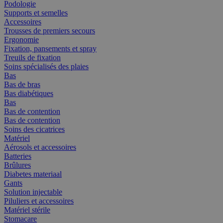
Podologie
Supports et semelles
Accessoires
Trousses de premiers secours
Ergonomie
Fixation, pansements et spray
Treuils de fixation
Soins spécialisés des plaies
Bas
Bas de bras
Bas diabétiques
Bas
Bas de contention
Bas de contention
Soins des cicatrices
Matériel
Aérosols et accessoires
Batteries
Brûlures
Diabetes materiaal
Gants
Solution injectable
Piluliers et accessoires
Matériel stérile
Stomacare