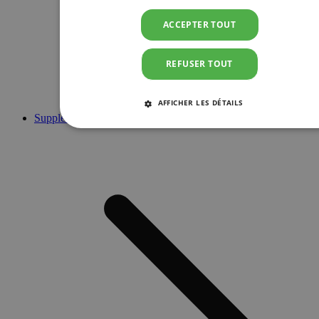
ACCEPTER TOUT
REFUSER TOUT
AFFICHER LES DÉTAILS
Suppléments
STRICTEMENT NÉCESSAIRES
PERFORMANCE
CIBLAGE
FONCTIONNALITÉ
Strictement nécessaires
Performance
Ciblage
Fonctionnalité
Les cookies strictement nécessaires habilitent des