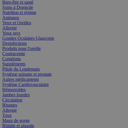
Bien-être et santé
Soins à Domicile
Nutrition et régime
Animaux
Yeux et Oreilles
Allergie
Yeux secs
Gouttes Oculaires Glaucome
Desinfections
Produits pour l'oreille
Contraceptie
Comdoms
Suppléments
Pilule du Lendemain
Système urinaire et prostate
Autres médicaments
Système Cardiovasculaire
Hémorroïdes
Jambes lourdes
Circulation
Rhumes
Allergie
Toux
Maux de gorge
Rhinite et sinusite