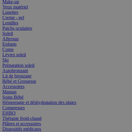
Make-up
Yeux matériel
Lunettes
Creme - gel
Lentilles
Patchs oculaires
Soleil
Aftersun
Enfants
Corps
Lèvres soleil
Ski
Préparation soleil
Autobronzant
Lit de bronzage
Bébé et Grossesse
Accessoires
Maman
Soins Bébé
Hémorragie et déshydratation des plaies
Compresses
EHBO
Thérapie froid-chaud
Plâtres et accessoires
Dispositifs médicaux