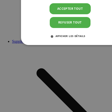
ACCEPTER TOUT
REFUSER TOUT
AFFICHER LES DÉTAILS
Suppléments
STRICTEMENT NÉCESSAIRES
PERFORMANCE
CIBLAGE
FONCTIONNALITÉ
Strictement nécessaires
Performance
Ciblage
Fonctionnalité
Les cookies strictement nécessaires habilitent des