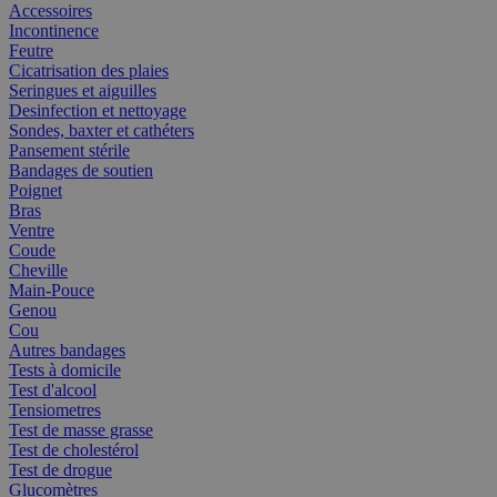
Accessoires
Incontinence
Feutre
Cicatrisation des plaies
Seringues et aiguilles
Desinfection et nettoyage
Sondes, baxter et cathéters
Pansement stérile
Bandages de soutien
Poignet
Bras
Ventre
Coude
Cheville
Main-Pouce
Genou
Cou
Autres bandages
Tests à domicile
Test d'alcool
Tensiometres
Test de masse grasse
Test de cholestérol
Test de drogue
Glucomètres