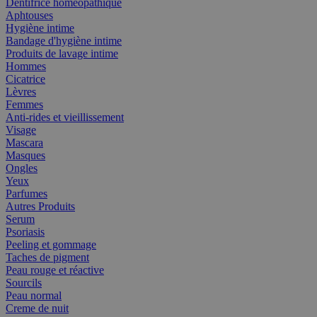
Dentifrice homéopathique
Aphtouses
Hygiène intime
Bandage d'hygiène intime
Produits de lavage intime
Hommes
Cicatrice
Lèvres
Femmes
Anti-rides et vieillissement
Visage
Mascara
Masques
Ongles
Yeux
Parfumes
Autres Produits
Serum
Psoriasis
Peeling et gommage
Taches de pigment
Peau rouge et réactive
Sourcils
Peau normal
Creme de nuit