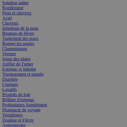
Solution saline
Ronflement
Peau et cheveux
Acné
Cheveux
Irritations de la peau
Boutons de fièvre
Traitement des poux
Ronger les ongles
Champignons
Verrues
Soins des plaies
Arrêter de Fumer
Estomac et Intestin
Vomissement et nausée
Diarrhée
Crampes
Laxatifs
Produits de foie
Brûlure d'estomac
Probiotiques Supplément
Pharmacie de voyage
Vermifuges
Douleur et Fièvre
Antimigraine