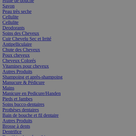
Huile de douche
Savon
Peau très seche
Cellulite
Cellulite
Deodorants
Soins des Cheveux
Cuir Chevelu Sec et Irrité
Antipelliculaire
Chute des Cheveux
Poux cheveux
Cheveux Colorés
Vitamines pour cheveux
Autres Produits
Shampoing et après-shampoing
Manucure & Pédicure
Mains
Manicure en Pedicure/Handen
Pieds et Jambes
Soins bucco-dentaires
Prothèses dentaires
Bain de bouche et fil dentaire
Autres Produits
Brosse à dents
Dentrifice