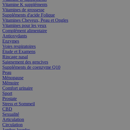
Vitamine K suppléments
Vitamines de grossesse
Suppléments d'acide Folique
Vitamines Cheveux, Peau et Ongles
Vitamines pour les yeux
Complément alimentaire
Antioxydants
Enzymes
Voies respiratoires
Étude et Examens
Rincage nasal
Saignement des gencives
Suppléments de coenzyme Q10
Peau
Ménopause
Mémoire
Comfort urinaire
Sport
Prostate
Stress et Sommeil
CBD
Sexualité
Articulation
Circulation
Jambes lourdes