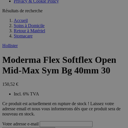
Privacy & Cookie Policy
combineren to
veel versc
gebruikerssess
Microsoft
analytische
Résultats de recherche
waardoor 
doeleinden.
kunnen w
gevolgd.
Accueil
Soins à Domicile
Retour à
Matériel
Stomacare
Hollister
Moderma Flex Softflex Open
Mid-Max Sym Bg 40mm 30
150,52 €
Incl. 6% TVA
Ce produit est actuellement en rupture de stock ! Laissez votre
adresse email et nous vous informerons dès que ce produit sera de
nouveau en stock.
Votre adresse e-mail