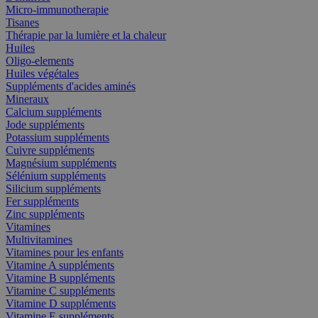
Micro-immunotherapie
Tisanes
Thérapie par la lumière et la chaleur
Huiles
Oligo-elements
Huiles végétales
Suppléments d'acides aminés
Mineraux
Calcium suppléments
Jode suppléments
Potassium suppléments
Cuivre suppléments
Magnésium suppléments
Sélénium suppléments
Silicium suppléments
Fer suppléments
Zinc suppléments
Vitamines
Multivitamines
Vitamines pour les enfants
Vitamine A suppléments
Vitamine B suppléments
Vitamine C suppléments
Vitamine D suppléments
Vitamine E suppléments