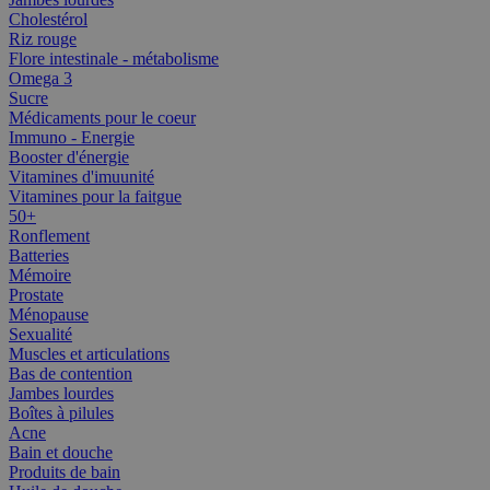
Cholestérol
Riz rouge
Flore intestinale - métabolisme
Omega 3
Sucre
Médicaments pour le coeur
Immuno - Energie
Booster d'énergie
Vitamines d'imuunité
Vitamines pour la faitgue
50+
Ronflement
Batteries
Mémoire
Prostate
Ménopause
Sexualité
Muscles et articulations
Bas de contention
Jambes lourdes
Boîtes à pilules
Acne
Bain et douche
Produits de bain