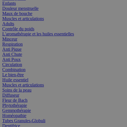
Enfants
Douleur menstruelle
Maux de bouche
Muscles et articulations
Adults
Contrôle du poids
L'aromathérapie et les huiles essentielles
Minceur
Respiration
Anti Pique
Anti Chute
Anti Poux
Circulation
Combination
Le bien-être
Huile essentiel
Muscles et articulations
Soins de la peau
Diffuseur
Fleur de Bach
Phytothérapie
Gemmothérapie
Homéopathie
Tubes Granules-Globuli
Dentifrice