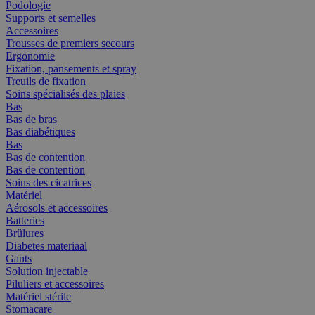
Podologie
Supports et semelles
Accessoires
Trousses de premiers secours
Ergonomie
Fixation, pansements et spray
Treuils de fixation
Soins spécialisés des plaies
Bas
Bas de bras
Bas diabétiques
Bas
Bas de contention
Bas de contention
Soins des cicatrices
Matériel
Aérosols et accessoires
Batteries
Brûlures
Diabetes materiaal
Gants
Solution injectable
Piluliers et accessoires
Matériel stérile
Stomacare