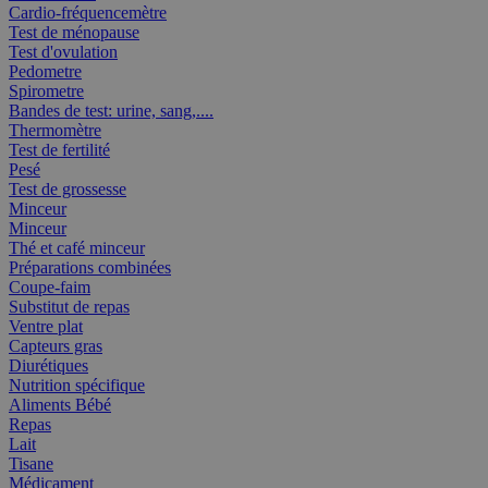
Cardio-fréquencemètre
Test de ménopause
Test d'ovulation
Pedometre
Spirometre
Bandes de test: urine, sang,....
Thermomètre
Test de fertilité
Pesé
Test de grossesse
Minceur
Minceur
Thé et café minceur
Préparations combinées
Coupe-faim
Substitut de repas
Ventre plat
Capteurs gras
Diurétiques
Nutrition spécifique
Aliments Bébé
Repas
Lait
Tisane
Médicament