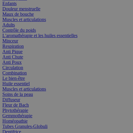
Enfants
Douleur menstruelle
Maux de bouche
Muscles et articulations
Adults
Contrôle du poids
L'aromathérapie et les huiles essentielles
Minceur
Respiration
Anti Pique
Anti Chute
Anti Poux
Circulation
Combination
Le bien-être
Huile essentiel
Muscles et articulations
Soins de la peau
Diffuseur
Fleur de Bach
Phytothérapie
Gemmothérapie
Homéopathie
Tubes Granules-Globuli
Dentifrice