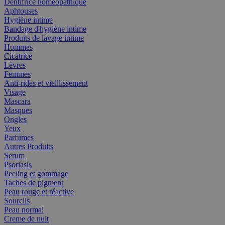
Dentifrice homéopathique
Aphtouses
Hygiène intime
Bandage d'hygiène intime
Produits de lavage intime
Hommes
Cicatrice
Lèvres
Femmes
Anti-rides et vieillissement
Visage
Mascara
Masques
Ongles
Yeux
Parfumes
Autres Produits
Serum
Psoriasis
Peeling et gommage
Taches de pigment
Peau rouge et réactive
Sourcils
Peau normal
Creme de nuit