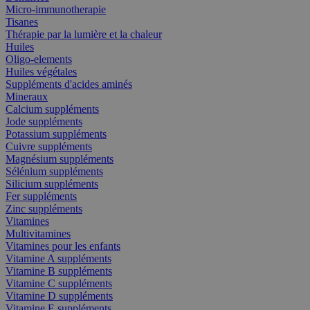
Micro-immunotherapie
Tisanes
Thérapie par la lumière et la chaleur
Huiles
Oligo-elements
Huiles végétales
Suppléments d'acides aminés
Mineraux
Calcium suppléments
Jode suppléments
Potassium suppléments
Cuivre suppléments
Magnésium suppléments
Sélénium suppléments
Silicium suppléments
Fer suppléments
Zinc suppléments
Vitamines
Multivitamines
Vitamines pour les enfants
Vitamine A suppléments
Vitamine B suppléments
Vitamine C suppléments
Vitamine D suppléments
Vitamine E suppléments