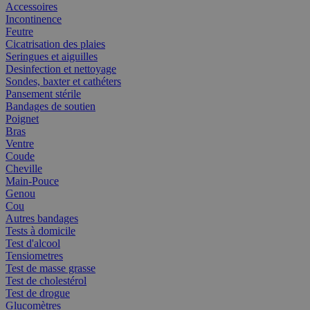
Accessoires
Incontinence
Feutre
Cicatrisation des plaies
Seringues et aiguilles
Desinfection et nettoyage
Sondes, baxter et cathéters
Pansement stérile
Bandages de soutien
Poignet
Bras
Ventre
Coude
Cheville
Main-Pouce
Genou
Cou
Autres bandages
Tests à domicile
Test d'alcool
Tensiometres
Test de masse grasse
Test de cholestérol
Test de drogue
Glucomètres