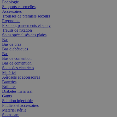
Podologie
Supports et semelles
Accessoires
Trousses de premiers secours
Ergonomie
Fixation, pansements et spray
Treuils de fixation
Soins spécialisés des plaies
Bas
Bas de bras
Bas diabétiques
Bas
Bas de contention
Bas de contention
Soins des cicatrices
Matériel
Aérosols et accessoires
Batteries
Brûlures
Diabetes materiaal
Gants
Solution injectable
Piluliers et accessoires
Matériel stérile
Stomacare