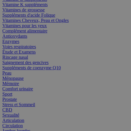
Vitamine K suppléments
Vitamines de grossesse
Suppléments d'acide Folique
Vitamines Cheveux, Peau et Ongles
Vitamines pour les yeux
Complément alimentaire
Antioxydants
Enzymes
Voies respiratoires
Étude et Examens
Rincage nasal
Saignement des gencives
Suppléments de coenzyme Q10
Peau
Ménopause
Mémoire
Comfort urinaire
Sport
Prostate
Stress et Sommeil
CBD
Sexualité
Articulation
Circulation
Jambes lourdes