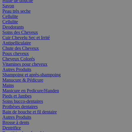
Huile de douche
Savon
Peau très seche
Cellulite
Cellulite
Deodorants
Soins des Cheveux
Cuir Chevelu Sec et Irrité
Antipelliculaire
Chute des Cheveux
Poux cheveux
Cheveux Colorés
Vitamines pour cheveux
Autres Produits
Shampoing et après-shampoing
Manucure & Pédicure
Mains
Manicure en Pedicure/Handen
Pieds et Jambes
Soins bucco-dentaires
Prothèses dentaires
Bain de bouche et fil dentaire
Autres Produits
Brosse à dents
Dentrifice