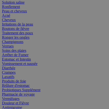
Solution saline
Ronflement
Peau et cheveux
Acné
Cheveux
Irritations de la peau
Boutons de fièvre
Traitement des poux
Ronger les ongles
Champignons
Verrues
Soins des plaies
Arrêter de Fumer
Estomac et Intestin
Vomissement et nausée
Diarrhée
Crampes
Laxatifs
Produits de foie
Brûlure d'estomac
Probiotiques Supplément
Pharmacie de voyage
Vermifuges
Douleur et Fièvre
Antimigraine