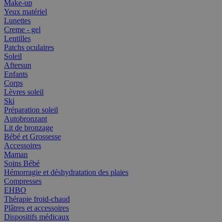
Make-up
Yeux matériel
Lunettes
Creme - gel
Lentilles
Patchs oculaires
Soleil
Aftersun
Enfants
Corps
Lèvres soleil
Ski
Préparation soleil
Autobronzant
Lit de bronzage
Bébé et Grossesse
Accessoires
Maman
Soins Bébé
Hémorragie et déshydratation des plaies
Compresses
EHBO
Thérapie froid-chaud
Plâtres et accessoires
Dispositifs médicaux