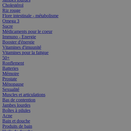
Cholestérol
Riz rouge
Flore intestinale - métabolisme
Omega 3
Sucre
Médicaments pour le coeur
Immuno - Energie
Booster d'énergie
Vitamines d'imuunité
Vitamines pour la faitgue
50+
Ronflement
Batteries
Mémoire
Prostate
Ménopause
Sexualité
Muscles et articulations
Bas de contention
Jambes lourdes
Boîtes à pilules
Acne
Bain et douche
Produits de bain