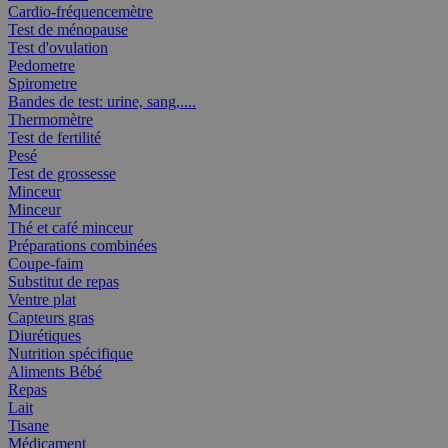
Cardio-fréquencemètre
Test de ménopause
Test d'ovulation
Pedometre
Spirometre
Bandes de test: urine, sang,....
Thermomètre
Test de fertilité
Pesé
Test de grossesse
Minceur
Minceur
Thé et café minceur
Préparations combinées
Coupe-faim
Substitut de repas
Ventre plat
Capteurs gras
Diurétiques
Nutrition spécifique
Aliments Bébé
Repas
Lait
Tisane
Médicament