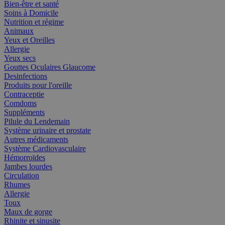
Bien-être et santé
Soins à Domicile
Nutrition et régime
Animaux
Yeux et Oreilles
Allergie
Yeux secs
Gouttes Oculaires Glaucome
Desinfections
Produits pour l'oreille
Contraceptie
Comdoms
Suppléments
Pilule du Lendemain
Système urinaire et prostate
Autres médicaments
Système Cardiovasculaire
Hémorroïdes
Jambes lourdes
Circulation
Rhumes
Allergie
Toux
Maux de gorge
Rhinite et sinusite