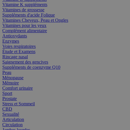
Vitamine K suppléments
Vitamines de grossesse
Suppléments d'acide Folique
Vitamines Cheveux, Peau et Ongles
Vitamines pour les yeux
Complément alimentaire
Antioxydants
Enzymes
Voies respiratoires
Étude et Examens
Rincage nasal
Saignement des gencives
Suppléments de coenzyme Q10
Peau
Ménopause
Mémoire
Comfort urinaire
Sport
Prostate
Stress et Sommeil
CBD
Sexualité
Articulation
Circulation
Jambes lourdes