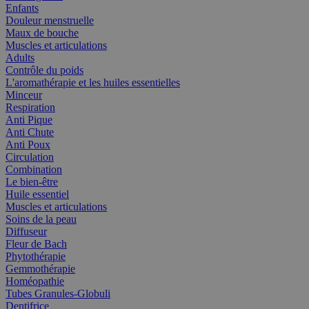
Enfants
Douleur menstruelle
Maux de bouche
Muscles et articulations
Adults
Contrôle du poids
L'aromathérapie et les huiles essentielles
Minceur
Respiration
Anti Pique
Anti Chute
Anti Poux
Circulation
Combination
Le bien-être
Huile essentiel
Muscles et articulations
Soins de la peau
Diffuseur
Fleur de Bach
Phytothérapie
Gemmothérapie
Homéopathie
Tubes Granules-Globuli
Dentifrice