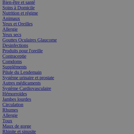
Bien-être et santé
Soins à Domicile
Nutrition et régime
Animaux
Yeux et Oreilles
Allergie
Yeux secs
Gouttes Oculaires Glaucome
Desinfections
Produits pour l'oreille
Contraceptie
Comdoms
Suppléments
Pilule du Lendemain
Système urinaire et prostate
Autres médicaments
Système Cardiovasculaire
Hémorroïdes
Jambes lourdes
Circulation
Rhumes
Allergie
Toux
Maux de gorge
Rhinite et sinusite