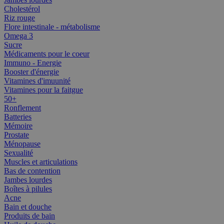
Cholestérol
Riz rouge
Flore intestinale - métabolisme
Omega 3
Sucre
Médicaments pour le coeur
Immuno - Energie
Booster d'énergie
Vitamines d'imuunité
Vitamines pour la faitgue
50+
Ronflement
Batteries
Mémoire
Prostate
Ménopause
Sexualité
Muscles et articulations
Bas de contention
Jambes lourdes
Boîtes à pilules
Acne
Bain et douche
Produits de bain