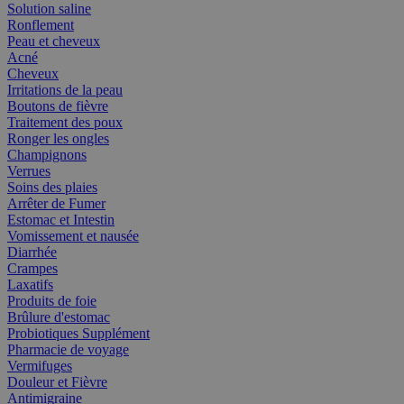
Solution saline
Ronflement
Peau et cheveux
Acné
Cheveux
Irritations de la peau
Boutons de fièvre
Traitement des poux
Ronger les ongles
Champignons
Verrues
Soins des plaies
Arrêter de Fumer
Estomac et Intestin
Vomissement et nausée
Diarrhée
Crampes
Laxatifs
Produits de foie
Brûlure d'estomac
Probiotiques Supplément
Pharmacie de voyage
Vermifuges
Douleur et Fièvre
Antimigraine