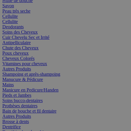
Huile de douche
Savon
Peau très seche
Cellulite
Cellulite
Deodorants
Soins des Cheveux
Cuir Chevelu Sec et Irrité
Antipelliculaire
Chute des Cheveux
Poux cheveux
Cheveux Colorés
Vitamines pour cheveux
Autres Produits
Shampoing et après-shampoing
Manucure & Pédicure
Mains
Manicure en Pedicure/Handen
Pieds et Jambes
Soins bucco-dentaires
Prothèses dentaires
Bain de bouche et fil dentaire
Autres Produits
Brosse à dents
Dentrifice