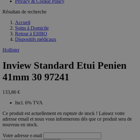
Privacy & Cookie Policy
combineren to
veel versc
gebruikerssess
Microsoft
analytische
Résultats de recherche
waardoor 
doeleinden.
kunnen w
gevolgd.
Accueil
Soins à Domicile
Retour à
EHBO
Dispositifs médicaux
Hollister
Inview Standard Etui Penien
41mm 30 97241
133,86 €
Incl. 6% TVA
Ce produit est actuellement en rupture de stock ! Laissez votre
adresse email et nous vous informerons dès que ce produit sera de
nouveau en stock.
Votre adresse e-mail