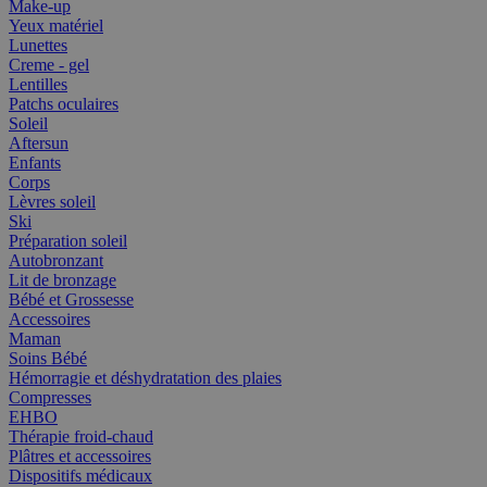
Make-up
Yeux matériel
Lunettes
Creme - gel
Lentilles
Patchs oculaires
Soleil
Aftersun
Enfants
Corps
Lèvres soleil
Ski
Préparation soleil
Autobronzant
Lit de bronzage
Bébé et Grossesse
Accessoires
Maman
Soins Bébé
Hémorragie et déshydratation des plaies
Compresses
EHBO
Thérapie froid-chaud
Plâtres et accessoires
Dispositifs médicaux