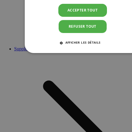
ACCEPTER TOUT
REFUSER TOUT
AFFICHER LES DÉTAILS
Suppléments
STRICTEMENT NÉCESSAIRES
PERFORMANCE
CIBLAGE
FONCTIONNALITÉ
Strictement nécessaires
Performance
Ciblage
Fonctionnalité
Les cookies strictement nécessaires habilitent des