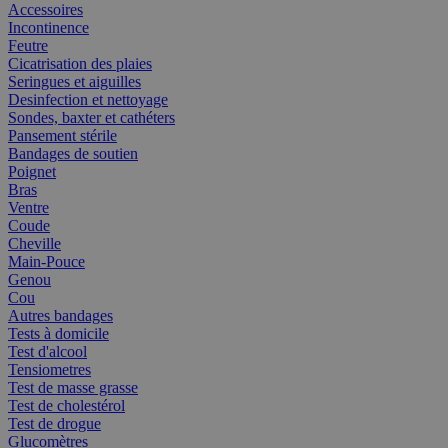
Accessoires
Incontinence
Feutre
Cicatrisation des plaies
Seringues et aiguilles
Desinfection et nettoyage
Sondes, baxter et cathéters
Pansement stérile
Bandages de soutien
Poignet
Bras
Ventre
Coude
Cheville
Main-Pouce
Genou
Cou
Autres bandages
Tests à domicile
Test d'alcool
Tensiometres
Test de masse grasse
Test de cholestérol
Test de drogue
Glucomètres