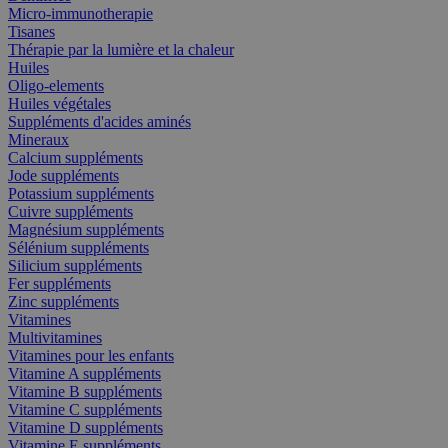
Micro-immunotherapie
Tisanes
Thérapie par la lumière et la chaleur
Huiles
Oligo-elements
Huiles végétales
Suppléments d'acides aminés
Mineraux
Calcium suppléments
Jode suppléments
Potassium suppléments
Cuivre suppléments
Magnésium suppléments
Sélénium suppléments
Silicium suppléments
Fer suppléments
Zinc suppléments
Vitamines
Multivitamines
Vitamines pour les enfants
Vitamine A suppléments
Vitamine B suppléments
Vitamine C suppléments
Vitamine D suppléments
Vitamine E suppléments