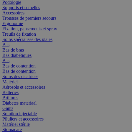
Podologie
Supports et semelles
Accessoires
Trousses de premiers secours
Ergonomie
Fixation, pansements et spray
Treuils de fixation
Soins spécialisés des plaies
Bas
Bas de bras
Bas diabétiques
Bas
Bas de contention
Bas de contention
Soins des cicatrices
Matériel
Aérosols et accessoires
Batteries
Brûlures
Diabetes materiaal
Gants
Solution injectable
Piluliers et accessoires
Matériel stérile
Stomacare