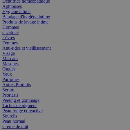
Dentifrice homéopathique
Aphtouses
Hygiène intime
Bandage d'hygiène intime
Produits de lavage intime
Hommes
Cicatrice
Lèvres
Femmes
Anti-rides et vieillissement
Visage
Mascara
Masques
Ongles
Yeux
Parfumes
Autres Produits
Serum
Psoriasis
Peeling et gommage
Taches de pigment
Peau rouge et réactive
Sourcils
Peau normal
Creme de nuit