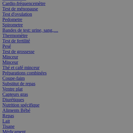
Cardio-fréquencemètre
Test de ménopause
Test d'ovulation
Pedometre
Spirometre
Bandes de test: urine, sang,....
Thermomètre
Test de fertilité
Pesé
Test de grossesse
Minceur
Minceur
Thé et café minceur
Préparations combinées
Coupe-faim
Substitut de repas
Ventre plat
Capteurs gras
Diurétiques
Nutrition spécifique
Aliments Bébé
Repas
Lait
Tisane
Médicament