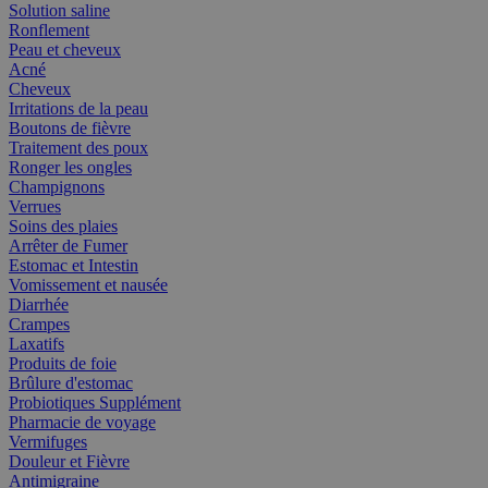
Solution saline
Ronflement
Peau et cheveux
Acné
Cheveux
Irritations de la peau
Boutons de fièvre
Traitement des poux
Ronger les ongles
Champignons
Verrues
Soins des plaies
Arrêter de Fumer
Estomac et Intestin
Vomissement et nausée
Diarrhée
Crampes
Laxatifs
Produits de foie
Brûlure d'estomac
Probiotiques Supplément
Pharmacie de voyage
Vermifuges
Douleur et Fièvre
Antimigraine