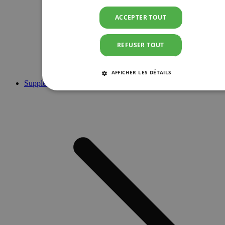
ACCEPTER TOUT
REFUSER TOUT
AFFICHER LES DÉTAILS
Suppléments
STRICTEMENT NÉCESSAIRES
PERFORMANCE
CIBLAGE
FONCTIONNALITÉ
Strictement nécessaires
Performance
Ciblage
Fonctionnalité
Les cookies strictement nécessaires habilitent des