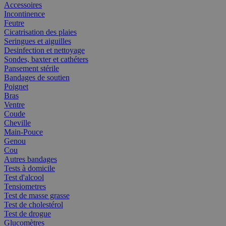
Accessoires
Incontinence
Feutre
Cicatrisation des plaies
Seringues et aiguilles
Desinfection et nettoyage
Sondes, baxter et cathéters
Pansement stérile
Bandages de soutien
Poignet
Bras
Ventre
Coude
Cheville
Main-Pouce
Genou
Cou
Autres bandages
Tests à domicile
Test d'alcool
Tensiometres
Test de masse grasse
Test de cholestérol
Test de drogue
Glucomètres