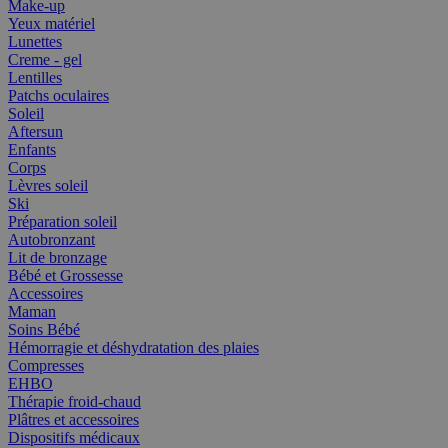
Make-up
Yeux matériel
Lunettes
Creme - gel
Lentilles
Patchs oculaires
Soleil
Aftersun
Enfants
Corps
Lèvres soleil
Ski
Préparation soleil
Autobronzant
Lit de bronzage
Bébé et Grossesse
Accessoires
Maman
Soins Bébé
Hémorragie et déshydratation des plaies
Compresses
EHBO
Thérapie froid-chaud
Plâtres et accessoires
Dispositifs médicaux