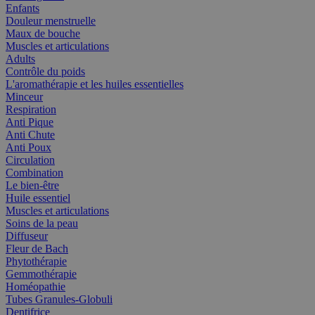
Enfants
Douleur menstruelle
Maux de bouche
Muscles et articulations
Adults
Contrôle du poids
L'aromathérapie et les huiles essentielles
Minceur
Respiration
Anti Pique
Anti Chute
Anti Poux
Circulation
Combination
Le bien-être
Huile essentiel
Muscles et articulations
Soins de la peau
Diffuseur
Fleur de Bach
Phytothérapie
Gemmothérapie
Homéopathie
Tubes Granules-Globuli
Dentifrice