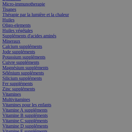
Micro-immunotherapie
Tisanes
Thérapie par la lumière et la chaleur
Huiles
Oligo-elements
Huiles végétales
Suppléments d'acides aminés
Mineraux
Calcium suppléments
Jode suppléments
Potassium suppléments
Cuivre suppléments
Magnésium suppléments
Sélénium suppléments
Silicium suppléments
Fer suppléments
Zinc suppléments
Vitamines
Multivitamines
Vitamines pour les enfants
Vitamine A suppléments
Vitamine B suppléments
Vitamine C suppléments
Vitamine D suppléments
Vitamine E suppléments