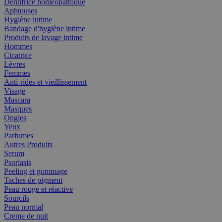
Dentifrice homéopathique
Aphtouses
Hygiène intime
Bandage d'hygiène intime
Produits de lavage intime
Hommes
Cicatrice
Lèvres
Femmes
Anti-rides et vieillissement
Visage
Mascara
Masques
Ongles
Yeux
Parfumes
Autres Produits
Serum
Psoriasis
Peeling et gommage
Taches de pigment
Peau rouge et réactive
Sourcils
Peau normal
Creme de nuit