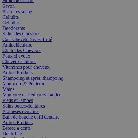
Huile de douche
Savon
Peau très seche
Cellulite
Cellulite
Deodorants
Soins des Cheveux
Cuir Chevelu Sec et Irrité
Antipelliculaire
Chute des Cheveux
Poux cheveux
Cheveux Colorés
Vitamines pour cheveux
Autres Produits
Shampoing et après-shampoing
Manucure & Pédicure
Mains
Manicure en Pedicure/Handen
Pieds et Jambes
Soins bucco-dentaires
Prothèses dentaires
Bain de bouche et fil dentaire
Autres Produits
Brosse à dents
Dentrifice