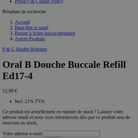
Privacy & Cookie Policy
combineren to
veel versc
gebruikerssess
Microsoft
analytische
Résultats de recherche
waardoor 
doeleinden.
kunnen w
gevolgd.
Accueil
Bien-être et santé
Retour à
Soins bucco-dentaires
Autres Produits
P & G Health Belgium
Oral B Douche Buccale Refill
Ed17-4
12,99 €
Incl. 21% TVA
Ce produit est actuellement en rupture de stock ! Laissez votre
adresse email et nous vous informerons dès que ce produit sera de
nouveau en stock.
Votre adresse e-mail