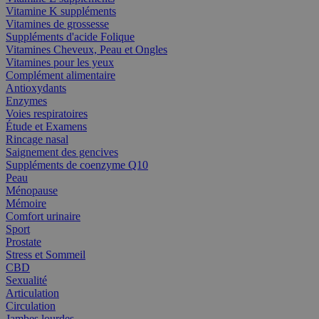
Vitamine K suppléments
Vitamines de grossesse
Suppléments d'acide Folique
Vitamines Cheveux, Peau et Ongles
Vitamines pour les yeux
Complément alimentaire
Antioxydants
Enzymes
Voies respiratoires
Étude et Examens
Rincage nasal
Saignement des gencives
Suppléments de coenzyme Q10
Peau
Ménopause
Mémoire
Comfort urinaire
Sport
Prostate
Stress et Sommeil
CBD
Sexualité
Articulation
Circulation
Jambes lourdes