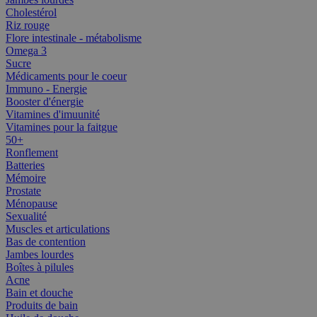
Cholestérol
Riz rouge
Flore intestinale - métabolisme
Omega 3
Sucre
Médicaments pour le coeur
Immuno - Energie
Booster d'énergie
Vitamines d'imuunité
Vitamines pour la faitgue
50+
Ronflement
Batteries
Mémoire
Prostate
Ménopause
Sexualité
Muscles et articulations
Bas de contention
Jambes lourdes
Boîtes à pilules
Acne
Bain et douche
Produits de bain