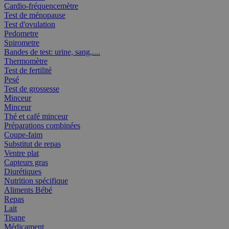
Cardio-fréquencemètre
Test de ménopause
Test d'ovulation
Pedometre
Spirometre
Bandes de test: urine, sang,....
Thermomètre
Test de fertilité
Pesé
Test de grossesse
Minceur
Minceur
Thé et café minceur
Préparations combinées
Coupe-faim
Substitut de repas
Ventre plat
Capteurs gras
Diurétiques
Nutrition spécifique
Aliments Bébé
Repas
Lait
Tisane
Médicament