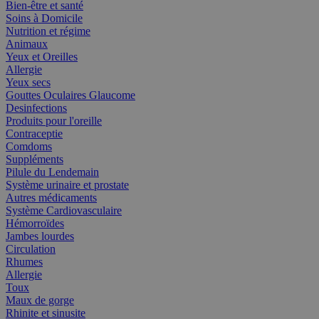
Bien-être et santé
Soins à Domicile
Nutrition et régime
Animaux
Yeux et Oreilles
Allergie
Yeux secs
Gouttes Oculaires Glaucome
Desinfections
Produits pour l'oreille
Contraceptie
Comdoms
Suppléments
Pilule du Lendemain
Système urinaire et prostate
Autres médicaments
Système Cardiovasculaire
Hémorroïdes
Jambes lourdes
Circulation
Rhumes
Allergie
Toux
Maux de gorge
Rhinite et sinusite