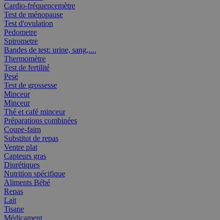
Cardio-fréquencemètre
Test de ménopause
Test d'ovulation
Pedometre
Spirometre
Bandes de test: urine, sang,....
Thermomètre
Test de fertilité
Pesé
Test de grossesse
Minceur
Minceur
Thé et café minceur
Préparations combinées
Coupe-faim
Substitut de repas
Ventre plat
Capteurs gras
Diurétiques
Nutrition spécifique
Aliments Bébé
Repas
Lait
Tisane
Médicament