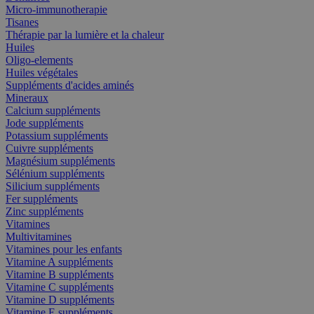
Micro-immunotherapie
Tisanes
Thérapie par la lumière et la chaleur
Huiles
Oligo-elements
Huiles végétales
Suppléments d'acides aminés
Mineraux
Calcium suppléments
Jode suppléments
Potassium suppléments
Cuivre suppléments
Magnésium suppléments
Sélénium suppléments
Silicium suppléments
Fer suppléments
Zinc suppléments
Vitamines
Multivitamines
Vitamines pour les enfants
Vitamine A suppléments
Vitamine B suppléments
Vitamine C suppléments
Vitamine D suppléments
Vitamine E suppléments