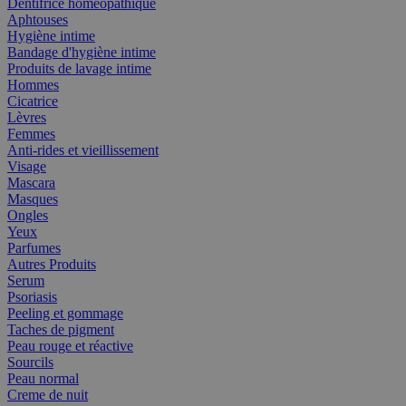
Dentifrice homéopathique
Aphtouses
Hygiène intime
Bandage d'hygiène intime
Produits de lavage intime
Hommes
Cicatrice
Lèvres
Femmes
Anti-rides et vieillissement
Visage
Mascara
Masques
Ongles
Yeux
Parfumes
Autres Produits
Serum
Psoriasis
Peeling et gommage
Taches de pigment
Peau rouge et réactive
Sourcils
Peau normal
Creme de nuit