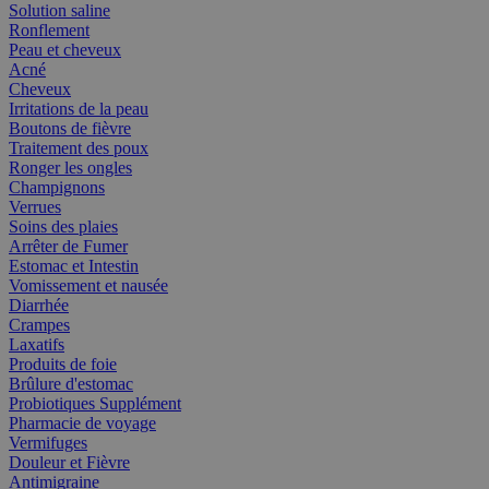
Solution saline
Ronflement
Peau et cheveux
Acné
Cheveux
Irritations de la peau
Boutons de fièvre
Traitement des poux
Ronger les ongles
Champignons
Verrues
Soins des plaies
Arrêter de Fumer
Estomac et Intestin
Vomissement et nausée
Diarrhée
Crampes
Laxatifs
Produits de foie
Brûlure d'estomac
Probiotiques Supplément
Pharmacie de voyage
Vermifuges
Douleur et Fièvre
Antimigraine