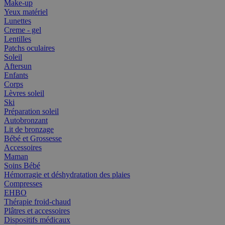
Make-up
Yeux matériel
Lunettes
Creme - gel
Lentilles
Patchs oculaires
Soleil
Aftersun
Enfants
Corps
Lèvres soleil
Ski
Préparation soleil
Autobronzant
Lit de bronzage
Bébé et Grossesse
Accessoires
Maman
Soins Bébé
Hémorragie et déshydratation des plaies
Compresses
EHBO
Thérapie froid-chaud
Plâtres et accessoires
Dispositifs médicaux