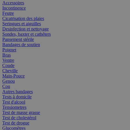
Accessoires
Incontinence
Feutre
Cicatrisation des plaies
Seringues et aiguilles
Desinfection et nettoyage
Sondes, baxter et cathéters
Pansement stérile
Bandages de soutien
Poignet
Bras
Ventre
Coude
Cheville
Main-Pouce
Genou
Cou
Autres bandages
Tests à domicile
Test d'alcool
Tensiometres
Test de masse grasse
Test de cholestérol
Test de drogue
Glucomètres