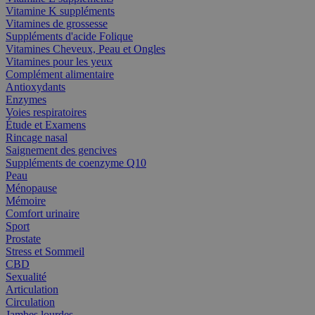
Vitamine K suppléments
Vitamines de grossesse
Suppléments d'acide Folique
Vitamines Cheveux, Peau et Ongles
Vitamines pour les yeux
Complément alimentaire
Antioxydants
Enzymes
Voies respiratoires
Étude et Examens
Rincage nasal
Saignement des gencives
Suppléments de coenzyme Q10
Peau
Ménopause
Mémoire
Comfort urinaire
Sport
Prostate
Stress et Sommeil
CBD
Sexualité
Articulation
Circulation
Jambes lourdes