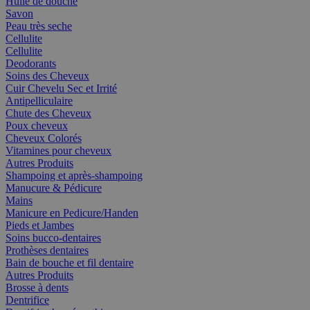
Huile de douche
Savon
Peau très seche
Cellulite
Cellulite
Deodorants
Soins des Cheveux
Cuir Chevelu Sec et Irrité
Antipelliculaire
Chute des Cheveux
Poux cheveux
Cheveux Colorés
Vitamines pour cheveux
Autres Produits
Shampoing et après-shampoing
Manucure & Pédicure
Mains
Manicure en Pedicure/Handen
Pieds et Jambes
Soins bucco-dentaires
Prothèses dentaires
Bain de bouche et fil dentaire
Autres Produits
Brosse à dents
Dentrifice