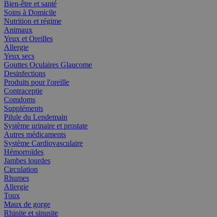
Bien-être et santé
Soins à Domicile
Nutrition et régime
Animaux
Yeux et Oreilles
Allergie
Yeux secs
Gouttes Oculaires Glaucome
Desinfections
Produits pour l'oreille
Contraceptie
Comdoms
Suppléments
Pilule du Lendemain
Système urinaire et prostate
Autres médicaments
Système Cardiovasculaire
Hémorroïdes
Jambes lourdes
Circulation
Rhumes
Allergie
Toux
Maux de gorge
Rhinite et sinusite