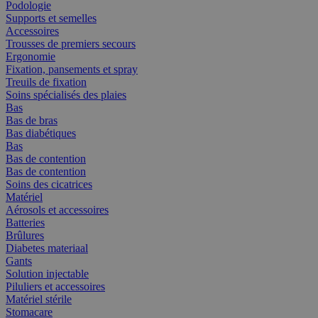
Podologie
Supports et semelles
Accessoires
Trousses de premiers secours
Ergonomie
Fixation, pansements et spray
Treuils de fixation
Soins spécialisés des plaies
Bas
Bas de bras
Bas diabétiques
Bas
Bas de contention
Bas de contention
Soins des cicatrices
Matériel
Aérosols et accessoires
Batteries
Brûlures
Diabetes materiaal
Gants
Solution injectable
Piluliers et accessoires
Matériel stérile
Stomacare