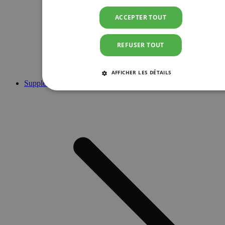
ACCEPTER TOUT
REFUSER TOUT
AFFICHER LES DÉTAILS
Suppléments
STRICTEMENT NÉCESSAIRES
PERFORMANCE
CIBLAGE
FONCTIONNALITÉ
Strictement nécessaires
Performance
Ciblage
Fonctionnalité
Les cookies strictement nécessaires habilitent des