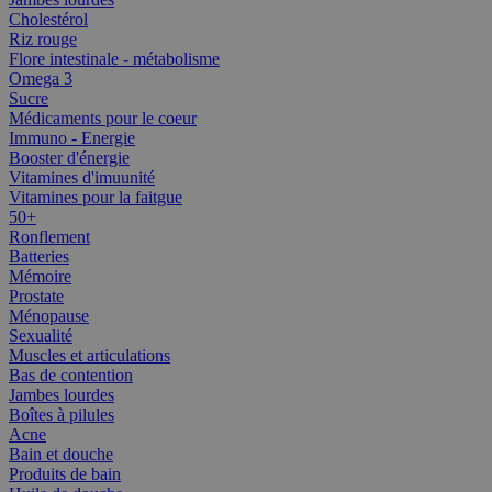
Cholestérol
Riz rouge
Flore intestinale - métabolisme
Omega 3
Sucre
Médicaments pour le coeur
Immuno - Energie
Booster d'énergie
Vitamines d'imuunité
Vitamines pour la faitgue
50+
Ronflement
Batteries
Mémoire
Prostate
Ménopause
Sexualité
Muscles et articulations
Bas de contention
Jambes lourdes
Boîtes à pilules
Acne
Bain et douche
Produits de bain