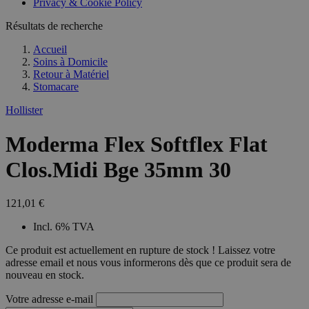
Privacy & Cookie Policy
combineren to
veel versc
gebruikerssess
Microsoft
analytische
Résultats de recherche
waardoor 
doeleinden.
kunnen w
gevolgd.
Accueil
Soins à Domicile
Retour à
Matériel
Stomacare
Hollister
Moderma Flex Softflex Flat
Clos.Midi Bge 35mm 30
121,01 €
Incl. 6% TVA
Ce produit est actuellement en rupture de stock ! Laissez votre
adresse email et nous vous informerons dès que ce produit sera de
nouveau en stock.
Votre adresse e-mail