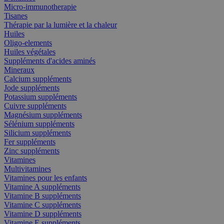
Micro-immunotherapie
Tisanes
Thérapie par la lumière et la chaleur
Huiles
Oligo-elements
Huiles végétales
Suppléments d'acides aminés
Mineraux
Calcium suppléments
Jode suppléments
Potassium suppléments
Cuivre suppléments
Magnésium suppléments
Sélénium suppléments
Silicium suppléments
Fer suppléments
Zinc suppléments
Vitamines
Multivitamines
Vitamines pour les enfants
Vitamine A suppléments
Vitamine B suppléments
Vitamine C suppléments
Vitamine D suppléments
Vitamine E suppléments