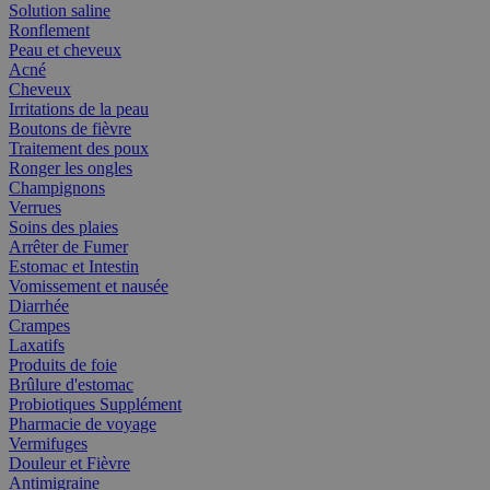
Solution saline
Ronflement
Peau et cheveux
Acné
Cheveux
Irritations de la peau
Boutons de fièvre
Traitement des poux
Ronger les ongles
Champignons
Verrues
Soins des plaies
Arrêter de Fumer
Estomac et Intestin
Vomissement et nausée
Diarrhée
Crampes
Laxatifs
Produits de foie
Brûlure d'estomac
Probiotiques Supplément
Pharmacie de voyage
Vermifuges
Douleur et Fièvre
Antimigraine