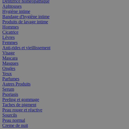
Dentifrice homéopathique
Aphtouses
Hygiène intime
Bandage d'hygiène intime
Produits de lavage intime
Hommes
Cicatrice
Lèvres
Femmes
Anti-rides et vieillissement
Visage
Mascara
Masques
Ongles
Yeux
Parfumes
Autres Produits
Serum
Psoriasis
Peeling et gommage
Taches de pigment
Peau rouge et réactive
Sourcils
Peau normal
Creme de nuit