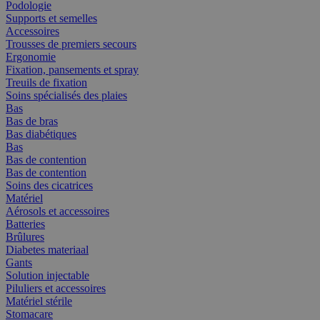
Podologie
Supports et semelles
Accessoires
Trousses de premiers secours
Ergonomie
Fixation, pansements et spray
Treuils de fixation
Soins spécialisés des plaies
Bas
Bas de bras
Bas diabétiques
Bas
Bas de contention
Bas de contention
Soins des cicatrices
Matériel
Aérosols et accessoires
Batteries
Brûlures
Diabetes materiaal
Gants
Solution injectable
Piluliers et accessoires
Matériel stérile
Stomacare