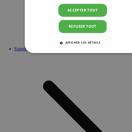
ACCEPTER TOUT
REFUSER TOUT
AFFICHER LES DÉTAILS
Suppléments
STRICTEMENT NÉCESSAIRES
PERFORMANCE
CIBLAGE
FONCTIONNALITÉ
Strictement nécessaires
Performance
Ciblage
Fonctionnalité
Les cookies strictement nécessaires habilitent des