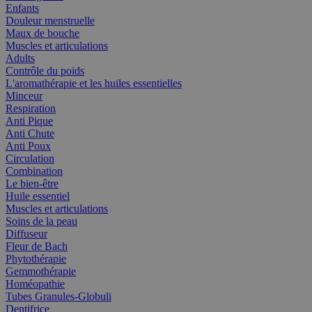
Enfants
Douleur menstruelle
Maux de bouche
Muscles et articulations
Adults
Contrôle du poids
L'aromathérapie et les huiles essentielles
Minceur
Respiration
Anti Pique
Anti Chute
Anti Poux
Circulation
Combination
Le bien-être
Huile essentiel
Muscles et articulations
Soins de la peau
Diffuseur
Fleur de Bach
Phytothérapie
Gemmothérapie
Homéopathie
Tubes Granules-Globuli
Dentifrice