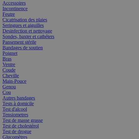
Accessoires
Incontinence
Feutre
Cicatrisation des plaies
Seringues et aiguilles
Desinfection et nettoyage
Sondes, baxter et cathéters
Pansement stérile
Bandages de soutien
Poignet
Bras
Ventre
Coude
Cheville
Main-Pouce
Genou
Cou
Autres bandages
Tests à domicile
Test d'alcool
Tensiometres
Test de masse grasse
Test de cholestérol
Test de drogue
Glucomètres