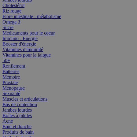
Cholestérol
Riz rouge
Flore intestinale - métabolisme
Omega 3
Sucre
Médicaments pour le coeur
Immuno - Energie
Booster d'énergie
Vitamines d'imuunité
Vitamines pour la faitgue
50+
Ronflement
Batteries
Mémoire
Prostate
Ménopause
Sexualité
Muscles et articulations
Bas de contention
Jambes lourdes
Boîtes à pilules
Acne
Bain et douche
Produits de bain