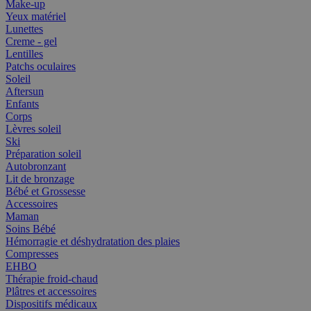
Make-up
Yeux matériel
Lunettes
Creme - gel
Lentilles
Patchs oculaires
Soleil
Aftersun
Enfants
Corps
Lèvres soleil
Ski
Préparation soleil
Autobronzant
Lit de bronzage
Bébé et Grossesse
Accessoires
Maman
Soins Bébé
Hémorragie et déshydratation des plaies
Compresses
EHBO
Thérapie froid-chaud
Plâtres et accessoires
Dispositifs médicaux