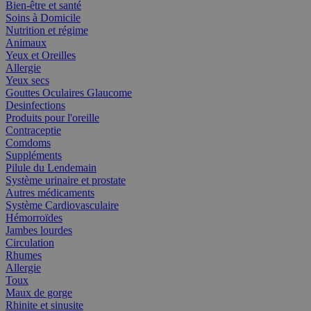
Bien-être et santé
Soins à Domicile
Nutrition et régime
Animaux
Yeux et Oreilles
Allergie
Yeux secs
Gouttes Oculaires Glaucome
Desinfections
Produits pour l'oreille
Contraceptie
Comdoms
Suppléments
Pilule du Lendemain
Système urinaire et prostate
Autres médicaments
Système Cardiovasculaire
Hémorroïdes
Jambes lourdes
Circulation
Rhumes
Allergie
Toux
Maux de gorge
Rhinite et sinusite