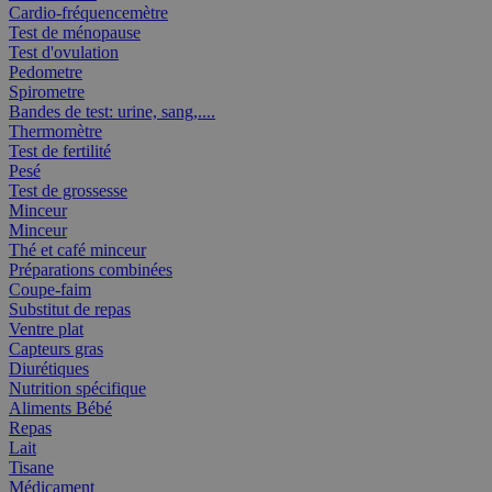
Cardio-fréquencemètre
Test de ménopause
Test d'ovulation
Pedometre
Spirometre
Bandes de test: urine, sang,....
Thermomètre
Test de fertilité
Pesé
Test de grossesse
Minceur
Minceur
Thé et café minceur
Préparations combinées
Coupe-faim
Substitut de repas
Ventre plat
Capteurs gras
Diurétiques
Nutrition spécifique
Aliments Bébé
Repas
Lait
Tisane
Médicament