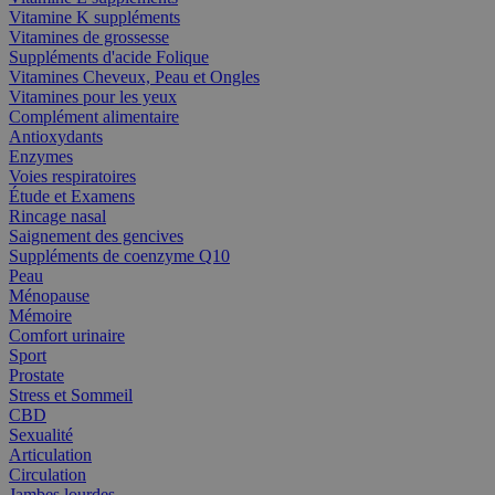
Vitamine K suppléments
Vitamines de grossesse
Suppléments d'acide Folique
Vitamines Cheveux, Peau et Ongles
Vitamines pour les yeux
Complément alimentaire
Antioxydants
Enzymes
Voies respiratoires
Étude et Examens
Rincage nasal
Saignement des gencives
Suppléments de coenzyme Q10
Peau
Ménopause
Mémoire
Comfort urinaire
Sport
Prostate
Stress et Sommeil
CBD
Sexualité
Articulation
Circulation
Jambes lourdes