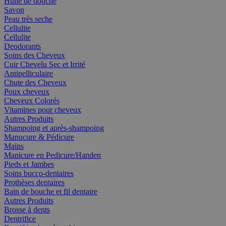
Huile de douche
Savon
Peau très seche
Cellulite
Cellulite
Deodorants
Soins des Cheveux
Cuir Chevelu Sec et Irrité
Antipelliculaire
Chute des Cheveux
Poux cheveux
Cheveux Colorés
Vitamines pour cheveux
Autres Produits
Shampoing et après-shampoing
Manucure & Pédicure
Mains
Manicure en Pedicure/Handen
Pieds et Jambes
Soins bucco-dentaires
Prothèses dentaires
Bain de bouche et fil dentaire
Autres Produits
Brosse à dents
Dentrifice