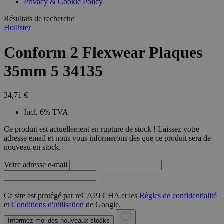
Privacy & Cookie Policy
combineren to
veel versc
gebruikerssess
Microsoft
analytische
Résultats de recherche
waardoor 
doeleinden.
kunnen w
Hollister
gevolgd.
Conform 2 Flexwear Plaques
35mm 5 34135
34,71 €
Incl. 6% TVA
Ce produit est actuellement en rupture de stock ! Laissez votre
adresse email et nous vous informerons dès que ce produit sera de
nouveau en stock.
Votre adresse e-mail
Ce site est protégé par reCAPTCHA et les
Règles de confidentialité
et
Conditions d'utilisation
de Google.
Informez-moi des nouveaux stocks