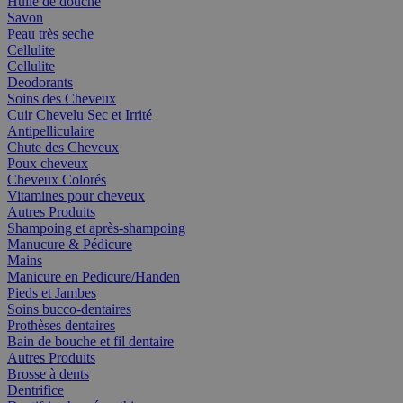
Huile de douche
Savon
Peau très seche
Cellulite
Cellulite
Deodorants
Soins des Cheveux
Cuir Chevelu Sec et Irrité
Antipelliculaire
Chute des Cheveux
Poux cheveux
Cheveux Colorés
Vitamines pour cheveux
Autres Produits
Shampoing et après-shampoing
Manucure & Pédicure
Mains
Manicure en Pedicure/Handen
Pieds et Jambes
Soins bucco-dentaires
Prothèses dentaires
Bain de bouche et fil dentaire
Autres Produits
Brosse à dents
Dentrifice