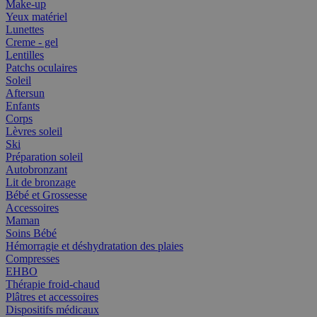
Make-up
Yeux matériel
Lunettes
Creme - gel
Lentilles
Patchs oculaires
Soleil
Aftersun
Enfants
Corps
Lèvres soleil
Ski
Préparation soleil
Autobronzant
Lit de bronzage
Bébé et Grossesse
Accessoires
Maman
Soins Bébé
Hémorragie et déshydratation des plaies
Compresses
EHBO
Thérapie froid-chaud
Plâtres et accessoires
Dispositifs médicaux