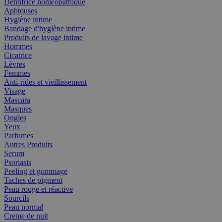
Dentifrice homéopathique
Aphtouses
Hygiène intime
Bandage d'hygiène intime
Produits de lavage intime
Hommes
Cicatrice
Lèvres
Femmes
Anti-rides et vieillissement
Visage
Mascara
Masques
Ongles
Yeux
Parfumes
Autres Produits
Serum
Psoriasis
Peeling et gommage
Taches de pigment
Peau rouge et réactive
Sourcils
Peau normal
Creme de nuit