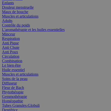
Enfants
Douleur menstruelle
Maux de bouche
Muscles et articulations
Adults
Contrôle du poids
L'aromathérapie et les huiles essentielles
Minceur
Respiration
Anti Pique
Anti Chute
Anti Poux
Circulation
Combination
Le bien-être
Huile essentiel
Muscles et articulations
Soins de la peau
Diffuseur
Fleur de Bach
Phytothérapie
Gemmothérapie
Homéopathie
Tubes Granules-Globuli
Dentifrice