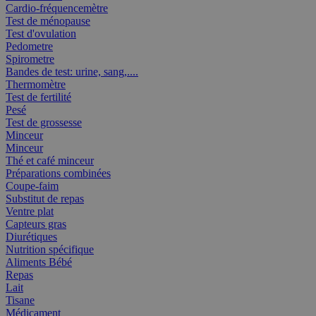
Cardio-fréquencemètre
Test de ménopause
Test d'ovulation
Pedometre
Spirometre
Bandes de test: urine, sang,....
Thermomètre
Test de fertilité
Pesé
Test de grossesse
Minceur
Minceur
Thé et café minceur
Préparations combinées
Coupe-faim
Substitut de repas
Ventre plat
Capteurs gras
Diurétiques
Nutrition spécifique
Aliments Bébé
Repas
Lait
Tisane
Médicament