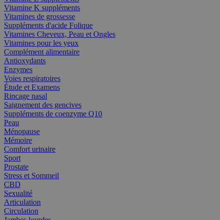
Vitamine K suppléments
Vitamines de grossesse
Suppléments d'acide Folique
Vitamines Cheveux, Peau et Ongles
Vitamines pour les yeux
Complément alimentaire
Antioxydants
Enzymes
Voies respiratoires
Étude et Examens
Rincage nasal
Saignement des gencives
Suppléments de coenzyme Q10
Peau
Ménopause
Mémoire
Comfort urinaire
Sport
Prostate
Stress et Sommeil
CBD
Sexualité
Articulation
Circulation
Jambes lourdes