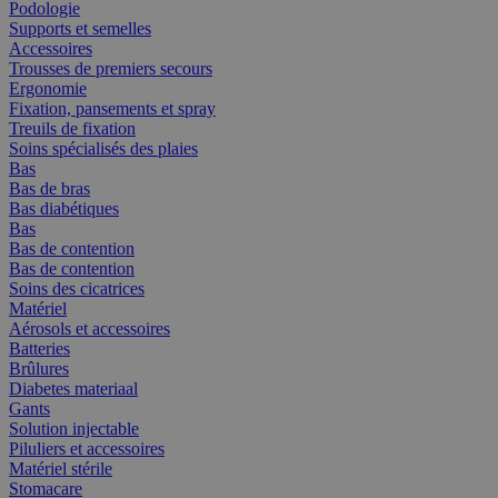
Podologie
Supports et semelles
Accessoires
Trousses de premiers secours
Ergonomie
Fixation, pansements et spray
Treuils de fixation
Soins spécialisés des plaies
Bas
Bas de bras
Bas diabétiques
Bas
Bas de contention
Bas de contention
Soins des cicatrices
Matériel
Aérosols et accessoires
Batteries
Brûlures
Diabetes materiaal
Gants
Solution injectable
Piluliers et accessoires
Matériel stérile
Stomacare