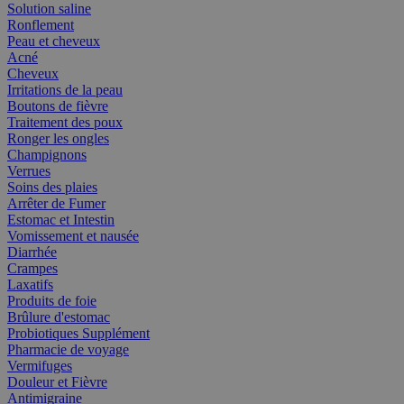
Solution saline
Ronflement
Peau et cheveux
Acné
Cheveux
Irritations de la peau
Boutons de fièvre
Traitement des poux
Ronger les ongles
Champignons
Verrues
Soins des plaies
Arrêter de Fumer
Estomac et Intestin
Vomissement et nausée
Diarrhée
Crampes
Laxatifs
Produits de foie
Brûlure d'estomac
Probiotiques Supplément
Pharmacie de voyage
Vermifuges
Douleur et Fièvre
Antimigraine