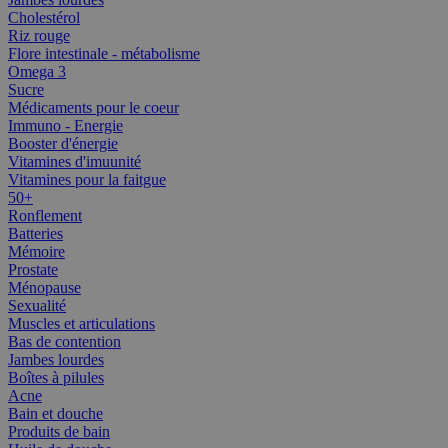
Cholestérol
Riz rouge
Flore intestinale - métabolisme
Omega 3
Sucre
Médicaments pour le coeur
Immuno - Energie
Booster d'énergie
Vitamines d'imuunité
Vitamines pour la faitgue
50+
Ronflement
Batteries
Mémoire
Prostate
Ménopause
Sexualité
Muscles et articulations
Bas de contention
Jambes lourdes
Boîtes à pilules
Acne
Bain et douche
Produits de bain