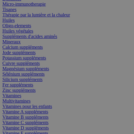
Micro-immunotherapie
Tisanes
Thérapie par la lumière et la chaleur
Huiles
Oligo-elements
Huiles végétales
Suppléments d'acides aminés
Mineraux
Calcium suppléments
Jode suppléments
Potassium suppléments
Cuivre suppléments
Magnésium suppléments
Sélénium suppléments
Silicium suppléments
Fer suppléments
Zinc suppléments
Vitamines
Multivitamines
Vitamines pour les enfants
Vitamine A suppléments
Vitamine B suppléments
Vitamine C suppléments
Vitamine D suppléments
Vitamine E suppléments