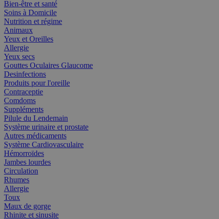
Bien-être et santé
Soins à Domicile
Nutrition et régime
Animaux
Yeux et Oreilles
Allergie
Yeux secs
Gouttes Oculaires Glaucome
Desinfections
Produits pour l'oreille
Contraceptie
Comdoms
Suppléments
Pilule du Lendemain
Système urinaire et prostate
Autres médicaments
Système Cardiovasculaire
Hémorroïdes
Jambes lourdes
Circulation
Rhumes
Allergie
Toux
Maux de gorge
Rhinite et sinusite