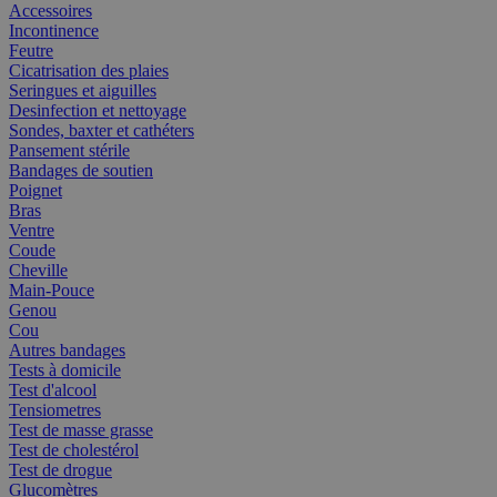
Accessoires
Incontinence
Feutre
Cicatrisation des plaies
Seringues et aiguilles
Desinfection et nettoyage
Sondes, baxter et cathéters
Pansement stérile
Bandages de soutien
Poignet
Bras
Ventre
Coude
Cheville
Main-Pouce
Genou
Cou
Autres bandages
Tests à domicile
Test d'alcool
Tensiometres
Test de masse grasse
Test de cholestérol
Test de drogue
Glucomètres