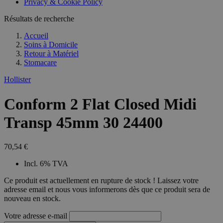
Privacy & Cookie Policy
combineren to
veel versc
gebruikerssess
Microsoft
analytische
Résultats de recherche
waardoor 
doeleinden.
kunnen w
gevolgd.
Accueil
Soins à Domicile
Retour à
Matériel
Stomacare
Hollister
Conform 2 Flat Closed Midi
Transp 45mm 30 24400
70,54 €
Incl. 6% TVA
Ce produit est actuellement en rupture de stock ! Laissez votre
adresse email et nous vous informerons dès que ce produit sera de
nouveau en stock.
Votre adresse e-mail