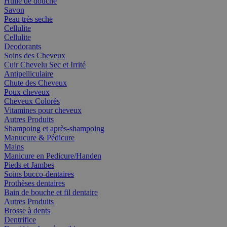
Huile de douche
Savon
Peau très seche
Cellulite
Cellulite
Deodorants
Soins des Cheveux
Cuir Chevelu Sec et Irrité
Antipelliculaire
Chute des Cheveux
Poux cheveux
Cheveux Colorés
Vitamines pour cheveux
Autres Produits
Shampoing et après-shampoing
Manucure & Pédicure
Mains
Manicure en Pedicure/Handen
Pieds et Jambes
Soins bucco-dentaires
Prothèses dentaires
Bain de bouche et fil dentaire
Autres Produits
Brosse à dents
Dentrifice