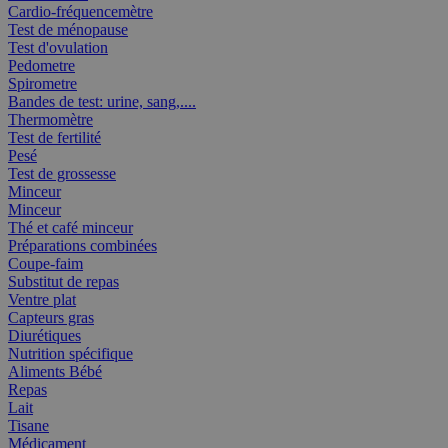
Cardio-fréquencemètre
Test de ménopause
Test d'ovulation
Pedometre
Spirometre
Bandes de test: urine, sang,....
Thermomètre
Test de fertilité
Pesé
Test de grossesse
Minceur
Minceur
Thé et café minceur
Préparations combinées
Coupe-faim
Substitut de repas
Ventre plat
Capteurs gras
Diurétiques
Nutrition spécifique
Aliments Bébé
Repas
Lait
Tisane
Médicament