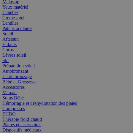
Make-up
Yeux matériel
Lunettes
Creme - gel
Lentilles
Patchs oculaires
Soleil
Aftersun
Enfants
Corps
Lèvres soleil
Ski
Préparation soleil
Autobronzant
Lit de bronzage
Bébé et Grossesse
Accessoires
Maman
Soins Bébé
Hémorragie et déshydratation des plaies
Compresses
EHBO
Thérapie froid-chaud
Plâtres et accessoires
Dispositifs médicaux