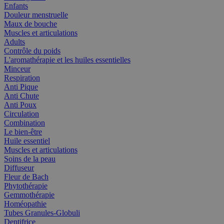
Enfants
Douleur menstruelle
Maux de bouche
Muscles et articulations
Adults
Contrôle du poids
L'aromathérapie et les huiles essentielles
Minceur
Respiration
Anti Pique
Anti Chute
Anti Poux
Circulation
Combination
Le bien-être
Huile essentiel
Muscles et articulations
Soins de la peau
Diffuseur
Fleur de Bach
Phytothérapie
Gemmothérapie
Homéopathie
Tubes Granules-Globuli
Dentifrice