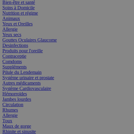
Bien-être et santé
Soins à Domicile
Nutrition et régime
Animaux
Yeux et Oreilles
Allergie
Yeux secs
Gouttes Oculaires Glaucome
Desinfections
Produits pour l'oreille
Contraceptie
Comdoms
Suppléments
Pilule du Lendemain
Système urinaire et prostate
Autres médicaments
Système Cardiovasculaire
Hémorroïdes
Jambes lourdes
Circulation
Rhumes
Allergie
Toux
Maux de gorge
Rhinite et sinusite