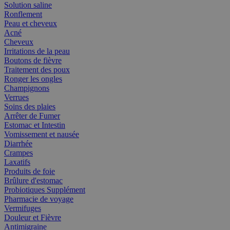
Solution saline
Ronflement
Peau et cheveux
Acné
Cheveux
Irritations de la peau
Boutons de fièvre
Traitement des poux
Ronger les ongles
Champignons
Verrues
Soins des plaies
Arrêter de Fumer
Estomac et Intestin
Vomissement et nausée
Diarrhée
Crampes
Laxatifs
Produits de foie
Brûlure d'estomac
Probiotiques Supplément
Pharmacie de voyage
Vermifuges
Douleur et Fièvre
Antimigraine