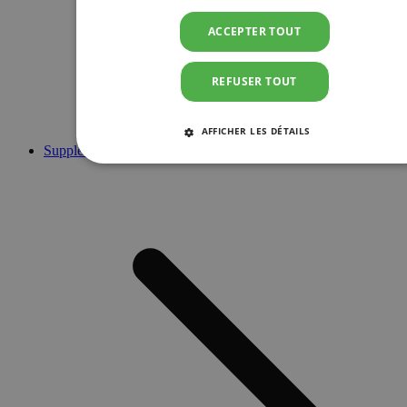
ACCEPTER TOUT
REFUSER TOUT
AFFICHER LES DÉTAILS
Suppléments
STRICTEMENT NÉCESSAIRES
PERFORMANCE
CIBLAGE
FONCTIONNALITÉ
Strictement nécessaires
Performance
Ciblage
Fonctionnalité
Les cookies strictement nécessaires habilitent des