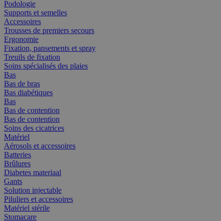
Podologie
Supports et semelles
Accessoires
Trousses de premiers secours
Ergonomie
Fixation, pansements et spray
Treuils de fixation
Soins spécialisés des plaies
Bas
Bas de bras
Bas diabétiques
Bas
Bas de contention
Bas de contention
Soins des cicatrices
Matériel
Aérosols et accessoires
Batteries
Brûlures
Diabetes materiaal
Gants
Solution injectable
Piluliers et accessoires
Matériel stérile
Stomacare