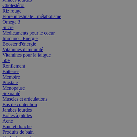
Cholestérol
Riz rouge
Flore intestinale - métabolisme
Omega 3
Sucre
Médicaments pour le coeur
Immuno - Energie
Booster d'énergie
Vitamines d'imuunité
Vitamines pour la faitgue
50+
Ronflement
Batteries
Mémoire
Prostate
Ménopause
Sexualité
Muscles et articulations
Bas de contention
Jambes lourdes
Boîtes à pilules
Acne
Bain et douche
Produits de bain