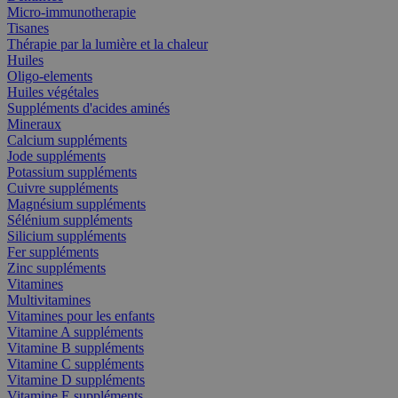
Micro-immunotherapie
Tisanes
Thérapie par la lumière et la chaleur
Huiles
Oligo-elements
Huiles végétales
Suppléments d'acides aminés
Mineraux
Calcium suppléments
Jode suppléments
Potassium suppléments
Cuivre suppléments
Magnésium suppléments
Sélénium suppléments
Silicium suppléments
Fer suppléments
Zinc suppléments
Vitamines
Multivitamines
Vitamines pour les enfants
Vitamine A suppléments
Vitamine B suppléments
Vitamine C suppléments
Vitamine D suppléments
Vitamine E suppléments