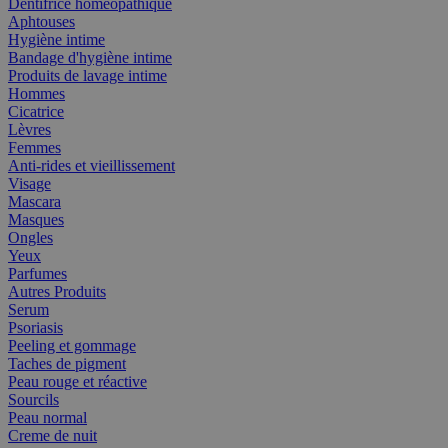
Dentifrice homéopathique
Aphtouses
Hygiène intime
Bandage d'hygiène intime
Produits de lavage intime
Hommes
Cicatrice
Lèvres
Femmes
Anti-rides et vieillissement
Visage
Mascara
Masques
Ongles
Yeux
Parfumes
Autres Produits
Serum
Psoriasis
Peeling et gommage
Taches de pigment
Peau rouge et réactive
Sourcils
Peau normal
Creme de nuit