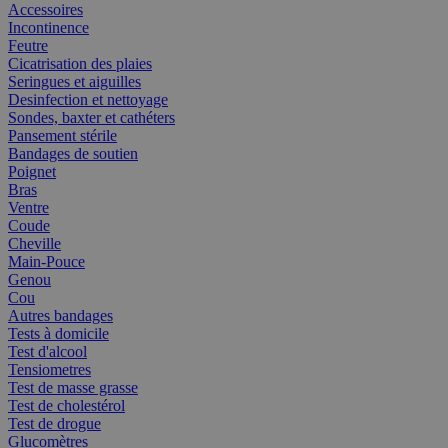
Accessoires
Incontinence
Feutre
Cicatrisation des plaies
Seringues et aiguilles
Desinfection et nettoyage
Sondes, baxter et cathéters
Pansement stérile
Bandages de soutien
Poignet
Bras
Ventre
Coude
Cheville
Main-Pouce
Genou
Cou
Autres bandages
Tests à domicile
Test d'alcool
Tensiometres
Test de masse grasse
Test de cholestérol
Test de drogue
Glucomètres