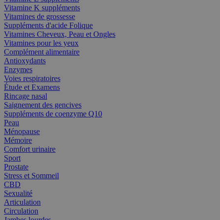
Vitamine K suppléments
Vitamines de grossesse
Suppléments d'acide Folique
Vitamines Cheveux, Peau et Ongles
Vitamines pour les yeux
Complément alimentaire
Antioxydants
Enzymes
Voies respiratoires
Étude et Examens
Rincage nasal
Saignement des gencives
Suppléments de coenzyme Q10
Peau
Ménopause
Mémoire
Comfort urinaire
Sport
Prostate
Stress et Sommeil
CBD
Sexualité
Articulation
Circulation
Jambes lourdes