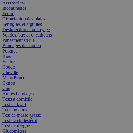
Accessoires
Incontinence
Feutre
Cicatrisation des plaies
Seringues et aiguilles
Desinfection et nettoyage
Sondes, baxter et cathéters
Pansement stérile
Bandages de soutien
Poignet
Bras
Ventre
Coude
Cheville
Main-Pouce
Genou
Cou
Autres bandages
Tests à domicile
Test d'alcool
Tensiometres
Test de masse grasse
Test de cholestérol
Test de drogue
Glucomètres