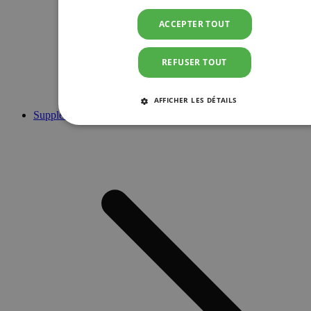
ACCEPTER TOUT
REFUSER TOUT
AFFICHER LES DÉTAILS
Suppléments
STRICTEMENT NÉCESSAIRES
PERFORMANCE
CIBLAGE
FONCTIONNALITÉ
Strictement nécessaires
Performance
Ciblage
Fonctionnalité
Les cookies strictement nécessaires habilitent des