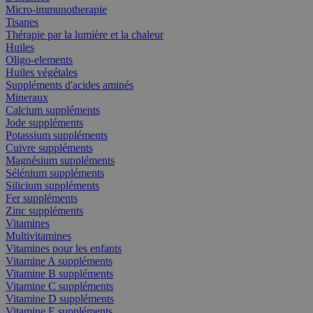
Micro-immunotherapie
Tisanes
Thérapie par la lumière et la chaleur
Huiles
Oligo-elements
Huiles végétales
Suppléments d'acides aminés
Mineraux
Calcium suppléments
Jode suppléments
Potassium suppléments
Cuivre suppléments
Magnésium suppléments
Sélénium suppléments
Silicium suppléments
Fer suppléments
Zinc suppléments
Vitamines
Multivitamines
Vitamines pour les enfants
Vitamine A suppléments
Vitamine B suppléments
Vitamine C suppléments
Vitamine D suppléments
Vitamine E suppléments