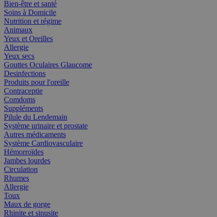
Bien-être et santé
Soins à Domicile
Nutrition et régime
Animaux
Yeux et Oreilles
Allergie
Yeux secs
Gouttes Oculaires Glaucome
Desinfections
Produits pour l'oreille
Contraceptie
Comdoms
Suppléments
Pilule du Lendemain
Système urinaire et prostate
Autres médicaments
Système Cardiovasculaire
Hémorroïdes
Jambes lourdes
Circulation
Rhumes
Allergie
Toux
Maux de gorge
Rhinite et sinusite