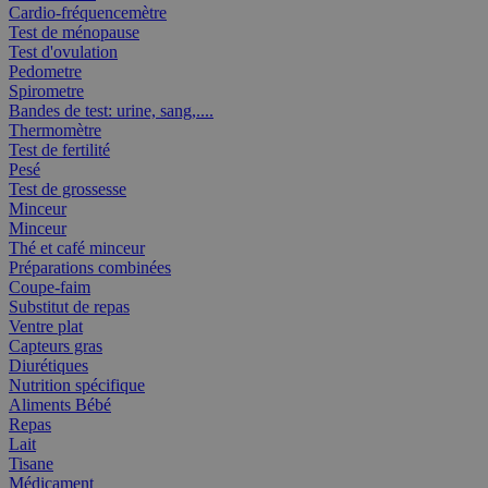
Cardio-fréquencemètre
Test de ménopause
Test d'ovulation
Pedometre
Spirometre
Bandes de test: urine, sang,....
Thermomètre
Test de fertilité
Pesé
Test de grossesse
Minceur
Minceur
Thé et café minceur
Préparations combinées
Coupe-faim
Substitut de repas
Ventre plat
Capteurs gras
Diurétiques
Nutrition spécifique
Aliments Bébé
Repas
Lait
Tisane
Médicament