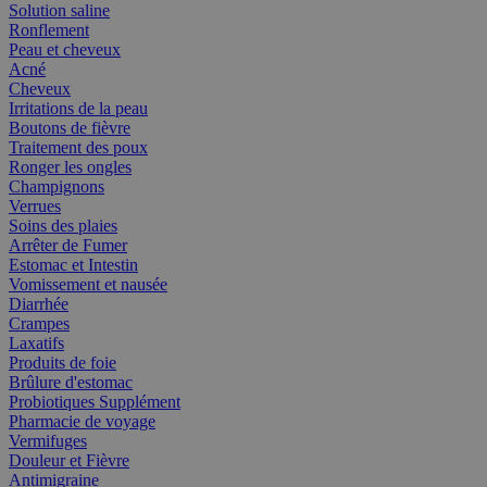
Solution saline
Ronflement
Peau et cheveux
Acné
Cheveux
Irritations de la peau
Boutons de fièvre
Traitement des poux
Ronger les ongles
Champignons
Verrues
Soins des plaies
Arrêter de Fumer
Estomac et Intestin
Vomissement et nausée
Diarrhée
Crampes
Laxatifs
Produits de foie
Brûlure d'estomac
Probiotiques Supplément
Pharmacie de voyage
Vermifuges
Douleur et Fièvre
Antimigraine