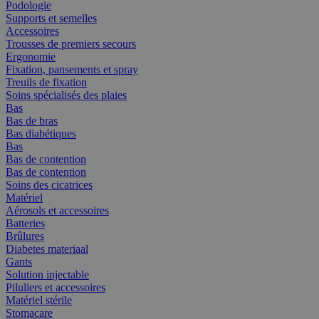
Podologie
Supports et semelles
Accessoires
Trousses de premiers secours
Ergonomie
Fixation, pansements et spray
Treuils de fixation
Soins spécialisés des plaies
Bas
Bas de bras
Bas diabétiques
Bas
Bas de contention
Bas de contention
Soins des cicatrices
Matériel
Aérosols et accessoires
Batteries
Brûlures
Diabetes materiaal
Gants
Solution injectable
Piluliers et accessoires
Matériel stérile
Stomacare