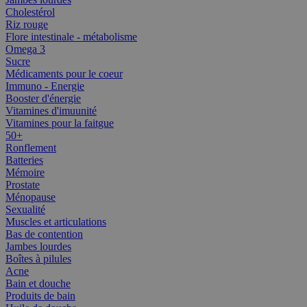
Cholestérol
Riz rouge
Flore intestinale - métabolisme
Omega 3
Sucre
Médicaments pour le coeur
Immuno - Energie
Booster d'énergie
Vitamines d'imuunité
Vitamines pour la faitgue
50+
Ronflement
Batteries
Mémoire
Prostate
Ménopause
Sexualité
Muscles et articulations
Bas de contention
Jambes lourdes
Boîtes à pilules
Acne
Bain et douche
Produits de bain