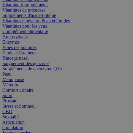
Vitamine K suppléments
Vitamines de grossesse
Suppléments d'acide Folique
Vitamines Cheveux, Peau et Ongles
Vitamines pour les yeux
Complément alimentaire
Antioxydants
Enzymes
Voies respiratoires
Étude et Examens
Rincage nasal
Saignement des gencives
Suppléments de coenzyme Q10
Peau
Ménopause
Mémoire
Comfort urinaire
Sport
Prostate
Stress et Sommeil
CBD
Sexualité
Articulation
Circulation
Jambes lourdes