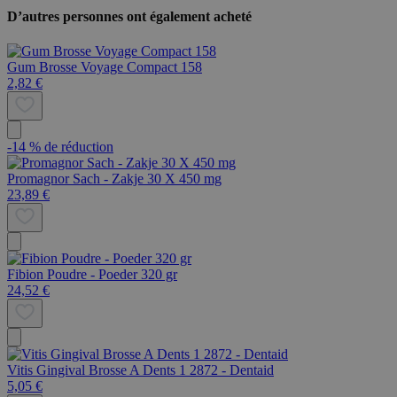
D’autres personnes ont également acheté
Gum Brosse Voyage Compact 158
2,82 €
-14 % de réduction
Promagnor Sach - Zakje 30 X 450 mg
23,89 €
Fibion Poudre - Poeder 320 gr
24,52 €
Vitis Gingival Brosse A Dents 1 2872 - Dentaid
5,05 €