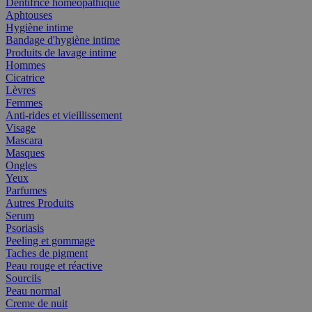
Dentifrice homéopathique
Aphtouses
Hygiène intime
Bandage d'hygiène intime
Produits de lavage intime
Hommes
Cicatrice
Lèvres
Femmes
Anti-rides et vieillissement
Visage
Mascara
Masques
Ongles
Yeux
Parfumes
Autres Produits
Serum
Psoriasis
Peeling et gommage
Taches de pigment
Peau rouge et réactive
Sourcils
Peau normal
Creme de nuit