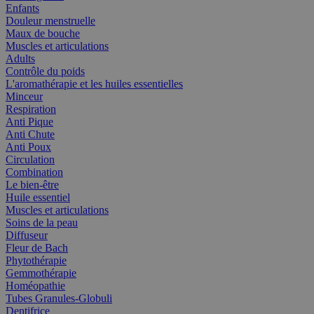
Enfants
Douleur menstruelle
Maux de bouche
Muscles et articulations
Adults
Contrôle du poids
L'aromathérapie et les huiles essentielles
Minceur
Respiration
Anti Pique
Anti Chute
Anti Poux
Circulation
Combination
Le bien-être
Huile essentiel
Muscles et articulations
Soins de la peau
Diffuseur
Fleur de Bach
Phytothérapie
Gemmothérapie
Homéopathie
Tubes Granules-Globuli
Dentifrice