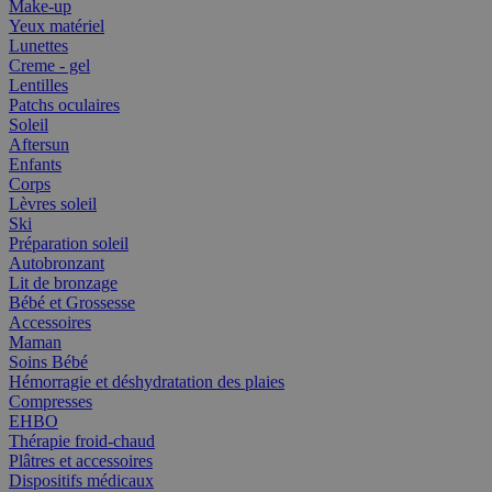
Make-up
Yeux matériel
Lunettes
Creme - gel
Lentilles
Patchs oculaires
Soleil
Aftersun
Enfants
Corps
Lèvres soleil
Ski
Préparation soleil
Autobronzant
Lit de bronzage
Bébé et Grossesse
Accessoires
Maman
Soins Bébé
Hémorragie et déshydratation des plaies
Compresses
EHBO
Thérapie froid-chaud
Plâtres et accessoires
Dispositifs médicaux