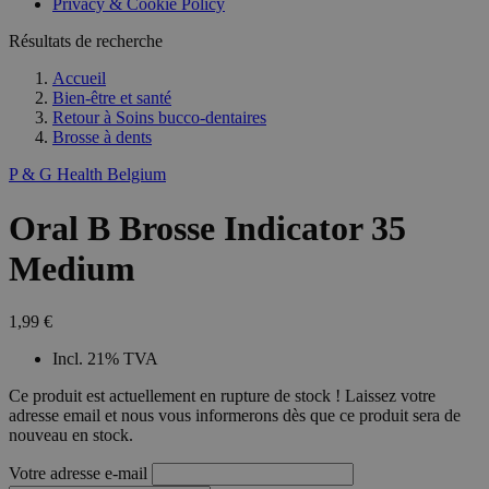
Privacy & Cookie Policy
combineren to
veel versc
gebruikerssess
Microsoft
analytische
Résultats de recherche
waardoor 
doeleinden.
kunnen w
gevolgd.
Accueil
Bien-être et santé
Retour à
Soins bucco-dentaires
Brosse à dents
P & G Health Belgium
Oral B Brosse Indicator 35
Medium
1,99 €
Incl. 21% TVA
Ce produit est actuellement en rupture de stock ! Laissez votre
adresse email et nous vous informerons dès que ce produit sera de
nouveau en stock.
Votre adresse e-mail