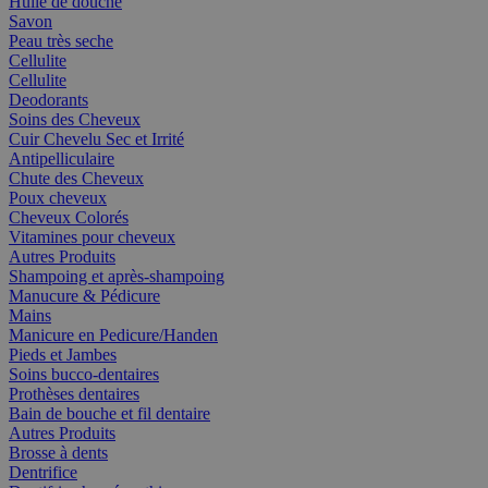
Huile de douche
Savon
Peau très seche
Cellulite
Cellulite
Deodorants
Soins des Cheveux
Cuir Chevelu Sec et Irrité
Antipelliculaire
Chute des Cheveux
Poux cheveux
Cheveux Colorés
Vitamines pour cheveux
Autres Produits
Shampoing et après-shampoing
Manucure & Pédicure
Mains
Manicure en Pedicure/Handen
Pieds et Jambes
Soins bucco-dentaires
Prothèses dentaires
Bain de bouche et fil dentaire
Autres Produits
Brosse à dents
Dentrifice