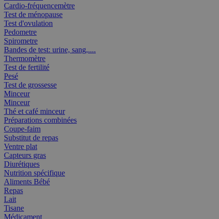
Cardio-fréquencemètre
Test de ménopause
Test d'ovulation
Pedometre
Spirometre
Bandes de test: urine, sang,....
Thermomètre
Test de fertilité
Pesé
Test de grossesse
Minceur
Minceur
Thé et café minceur
Préparations combinées
Coupe-faim
Substitut de repas
Ventre plat
Capteurs gras
Diurétiques
Nutrition spécifique
Aliments Bébé
Repas
Lait
Tisane
Médicament