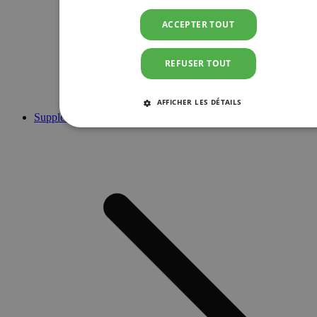
ACCEPTER TOUT
REFUSER TOUT
AFFICHER LES DÉTAILS
Suppléments
STRICTEMENT NÉCESSAIRES
PERFORMANCE
CIBLAGE
FONCTIONNALITÉ
Strictement nécessaires
Performance
Ciblage
Fonctionnalité
Les cookies strictement nécessaires habilitent des