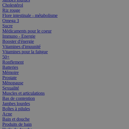
Cholestérol
Riz rouge
Flore intestinale - métabolisme
Omega 3
Sucre
Médicaments pour le coeur
Immuno - Energie
Booster d'énergie
Vitamines d'imuunité
Vitamines pour la faitgue
50+
Ronflement
Batteries
Mémoire
Prostate
Ménopause
Sexualité
Muscles et articulations
Bas de contention
Jambes lourdes
Boîtes à pilules
Acne
Bain et douche
Produits de bain