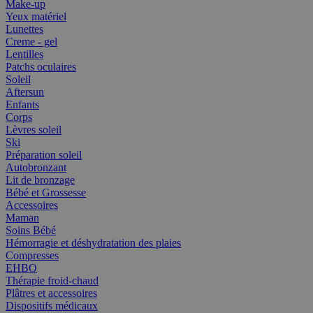
Make-up
Yeux matériel
Lunettes
Creme - gel
Lentilles
Patchs oculaires
Soleil
Aftersun
Enfants
Corps
Lèvres soleil
Ski
Préparation soleil
Autobronzant
Lit de bronzage
Bébé et Grossesse
Accessoires
Maman
Soins Bébé
Hémorragie et déshydratation des plaies
Compresses
EHBO
Thérapie froid-chaud
Plâtres et accessoires
Dispositifs médicaux