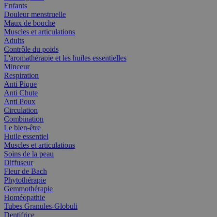
Enfants
Douleur menstruelle
Maux de bouche
Muscles et articulations
Adults
Contrôle du poids
L'aromathérapie et les huiles essentielles
Minceur
Respiration
Anti Pique
Anti Chute
Anti Poux
Circulation
Combination
Le bien-être
Huile essentiel
Muscles et articulations
Soins de la peau
Diffuseur
Fleur de Bach
Phytothérapie
Gemmothérapie
Homéopathie
Tubes Granules-Globuli
Dentifrice