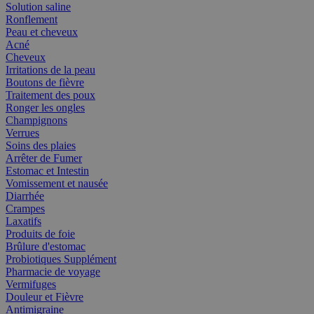
Solution saline
Ronflement
Peau et cheveux
Acné
Cheveux
Irritations de la peau
Boutons de fièvre
Traitement des poux
Ronger les ongles
Champignons
Verrues
Soins des plaies
Arrêter de Fumer
Estomac et Intestin
Vomissement et nausée
Diarrhée
Crampes
Laxatifs
Produits de foie
Brûlure d'estomac
Probiotiques Supplément
Pharmacie de voyage
Vermifuges
Douleur et Fièvre
Antimigraine