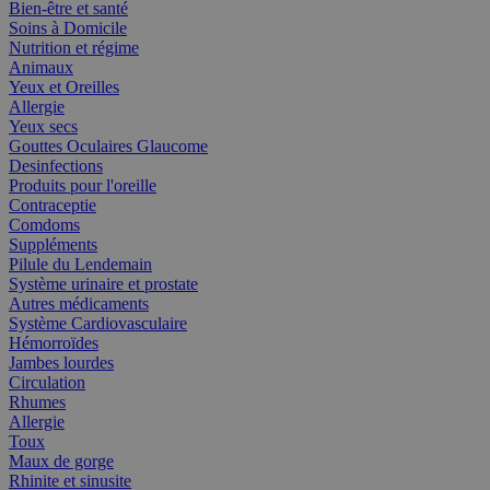
Bien-être et santé
Soins à Domicile
Nutrition et régime
Animaux
Yeux et Oreilles
Allergie
Yeux secs
Gouttes Oculaires Glaucome
Desinfections
Produits pour l'oreille
Contraceptie
Comdoms
Suppléments
Pilule du Lendemain
Système urinaire et prostate
Autres médicaments
Système Cardiovasculaire
Hémorroïdes
Jambes lourdes
Circulation
Rhumes
Allergie
Toux
Maux de gorge
Rhinite et sinusite