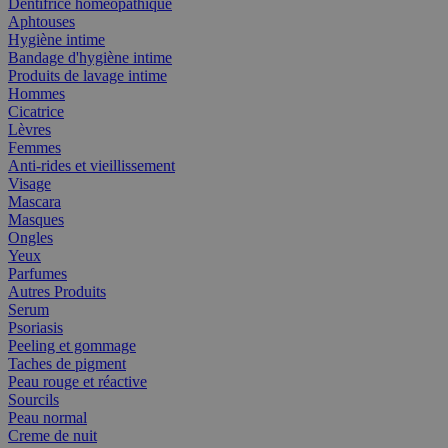
Dentifrice homéopathique
Aphtouses
Hygiène intime
Bandage d'hygiène intime
Produits de lavage intime
Hommes
Cicatrice
Lèvres
Femmes
Anti-rides et vieillissement
Visage
Mascara
Masques
Ongles
Yeux
Parfumes
Autres Produits
Serum
Psoriasis
Peeling et gommage
Taches de pigment
Peau rouge et réactive
Sourcils
Peau normal
Creme de nuit