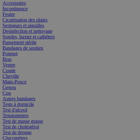
Accessoires
Incontinence
Feutre
Cicatrisation des plaies
Seringues et aiguilles
Desinfection et nettoyage
Sondes, baxter et cathéters
Pansement stérile
Bandages de soutien
Poignet
Bras
Ventre
Coude
Cheville
Main-Pouce
Genou
Cou
Autres bandages
Tests à domicile
Test d'alcool
Tensiometres
Test de masse grasse
Test de cholestérol
Test de drogue
Glucomètres