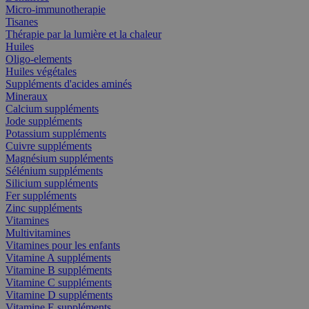
Micro-immunotherapie
Tisanes
Thérapie par la lumière et la chaleur
Huiles
Oligo-elements
Huiles végétales
Suppléments d'acides aminés
Mineraux
Calcium suppléments
Jode suppléments
Potassium suppléments
Cuivre suppléments
Magnésium suppléments
Sélénium suppléments
Silicium suppléments
Fer suppléments
Zinc suppléments
Vitamines
Multivitamines
Vitamines pour les enfants
Vitamine A suppléments
Vitamine B suppléments
Vitamine C suppléments
Vitamine D suppléments
Vitamine E suppléments