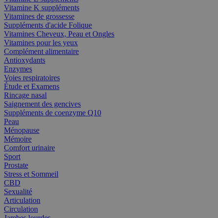
Vitamine K suppléments
Vitamines de grossesse
Suppléments d'acide Folique
Vitamines Cheveux, Peau et Ongles
Vitamines pour les yeux
Complément alimentaire
Antioxydants
Enzymes
Voies respiratoires
Étude et Examens
Rincage nasal
Saignement des gencives
Suppléments de coenzyme Q10
Peau
Ménopause
Mémoire
Comfort urinaire
Sport
Prostate
Stress et Sommeil
CBD
Sexualité
Articulation
Circulation
Jambes lourdes