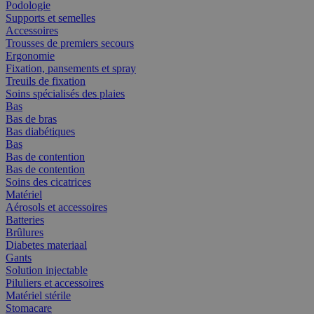
Podologie
Supports et semelles
Accessoires
Trousses de premiers secours
Ergonomie
Fixation, pansements et spray
Treuils de fixation
Soins spécialisés des plaies
Bas
Bas de bras
Bas diabétiques
Bas
Bas de contention
Bas de contention
Soins des cicatrices
Matériel
Aérosols et accessoires
Batteries
Brûlures
Diabetes materiaal
Gants
Solution injectable
Piluliers et accessoires
Matériel stérile
Stomacare