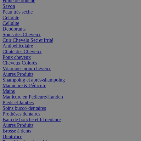
Huile de douche
Savon
Peau très seche
Cellulite
Cellulite
Deodorants
Soins des Cheveux
Cuir Chevelu Sec et Irrité
Antipelliculaire
Chute des Cheveux
Poux cheveux
Cheveux Colorés
Vitamines pour cheveux
Autres Produits
Shampoing et après-shampoing
Manucure & Pédicure
Mains
Manicure en Pedicure/Handen
Pieds et Jambes
Soins bucco-dentaires
Prothèses dentaires
Bain de bouche et fil dentaire
Autres Produits
Brosse à dents
Dentrifice