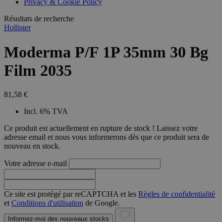
Privacy & Cookie Policy
combineren to
veel versc
gebruikerssess
Microsoft
analytische
Résultats de recherche
waardoor 
doeleinden.
kunnen w
Hollister
gevolgd.
Moderma P/F 1P 35mm 30 Bg
Film 2035
81,58 €
Incl. 6% TVA
Ce produit est actuellement en rupture de stock ! Laissez votre
adresse email et nous vous informerons dès que ce produit sera de
nouveau en stock.
Votre adresse e-mail
Ce site est protégé par reCAPTCHA et les
Règles de confidentialité
et
Conditions d'utilisation
de Google.
Informez-moi des nouveaux stocks