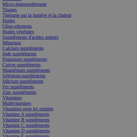
Micro-immunotherapie
Tisanes
Thérapie par la lumière et la chaleur
Huiles
Oligo-elements
Huiles végétales
Suppléments d'acides aminés
Mineraux
Calcium suppléments
Jode suppléments
Potassium suppléments
Cuivre suppléments
Magnésium suppléments
Sélénium suppléments
Silicium suppléments
Fer suppléments
Zinc suppléments
Vitamines
Multivitamines
Vitamines pour les enfants
Vitamine A suppléments
Vitamine B suppléments
Vitamine C suppléments
Vitamine D suppléments
Vitamine E suppléments