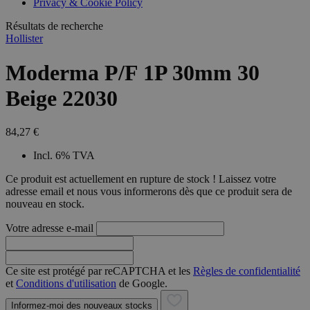
Privacy & Cookie Policy
combineren to
veel versc
gebruikerssess
Microsoft
analytische
Résultats de recherche
waardoor 
doeleinden.
kunnen w
Hollister
gevolgd.
Moderma P/F 1P 30mm 30
Beige 22030
84,27 €
Incl. 6% TVA
Ce produit est actuellement en rupture de stock ! Laissez votre
adresse email et nous vous informerons dès que ce produit sera de
nouveau en stock.
Votre adresse e-mail
Ce site est protégé par reCAPTCHA et les
Règles de confidentialité
et
Conditions d'utilisation
de Google.
Informez-moi des nouveaux stocks