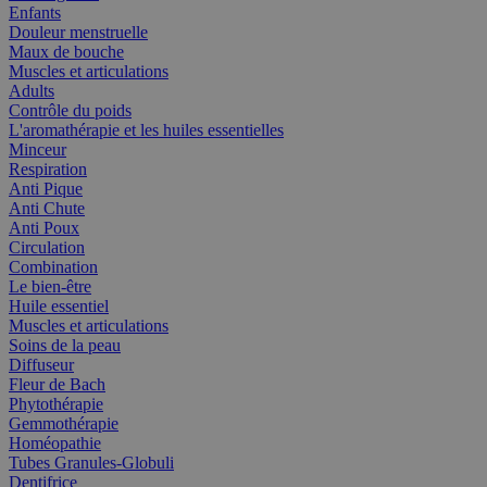
Enfants
Douleur menstruelle
Maux de bouche
Muscles et articulations
Adults
Contrôle du poids
L'aromathérapie et les huiles essentielles
Minceur
Respiration
Anti Pique
Anti Chute
Anti Poux
Circulation
Combination
Le bien-être
Huile essentiel
Muscles et articulations
Soins de la peau
Diffuseur
Fleur de Bach
Phytothérapie
Gemmothérapie
Homéopathie
Tubes Granules-Globuli
Dentifrice