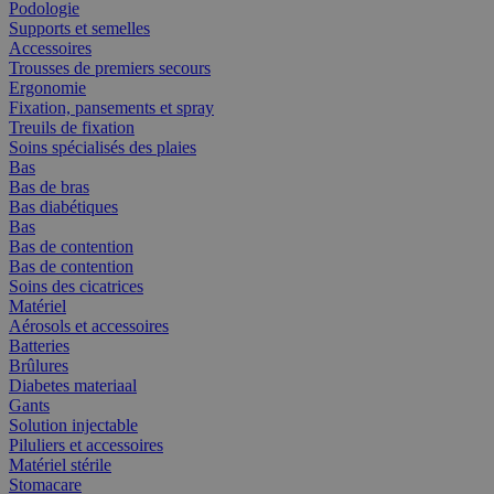
Podologie
Supports et semelles
Accessoires
Trousses de premiers secours
Ergonomie
Fixation, pansements et spray
Treuils de fixation
Soins spécialisés des plaies
Bas
Bas de bras
Bas diabétiques
Bas
Bas de contention
Bas de contention
Soins des cicatrices
Matériel
Aérosols et accessoires
Batteries
Brûlures
Diabetes materiaal
Gants
Solution injectable
Piluliers et accessoires
Matériel stérile
Stomacare