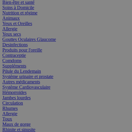
Bien-être et santé
Soins à Domicile
Nutrition et régime
Animaux
Yeux et Oreilles
Allergie
Yeux secs
Gouttes Oculaires Glaucome
Desinfections
Produits pour l'oreille
Contraceptie
Comdoms
Suppléments
Pilule du Lendemain
Système urinaire et prostate
Autres médicaments
Système Cardiovasculaire
Hémorroïdes
Jambes lourdes
Circulation
Rhumes
Allergie
Toux
Maux de gorge
Rhinite et sinusite