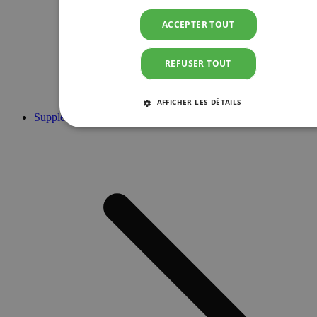
ACCEPTER TOUT
REFUSER TOUT
AFFICHER LES DÉTAILS
Suppléments
STRICTEMENT NÉCESSAIRES
PERFORMANCE
CIBLAGE
FONCTIONNALITÉ
Strictement nécessaires
Performance
Ciblage
Fonctionnalité
Les cookies strictement nécessaires habilitent des