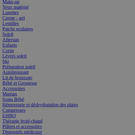
Make-up
Yeux matériel
Lunettes
Creme - gel
Lentilles
Patchs oculaires
Soleil
Aftersun
Enfants
Corps
Lèvres soleil
Ski
Préparation soleil
Autobronzant
Lit de bronzage
Bébé et Grossesse
Accessoires
Maman
Soins Bébé
Hémorragie et déshydratation des plaies
Compresses
EHBO
Thérapie froid-chaud
Plâtres et accessoires
Dispositifs médicaux