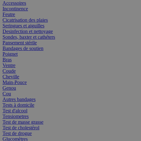
Accessoires
Incontinence
Feutre
Cicatrisation des plaies
Seringues et aiguilles
Desinfection et nettoyage
Sondes, baxter et cathéters
Pansement stérile
Bandages de soutien
Poignet
Bras
Ventre
Coude
Cheville
Main-Pouce
Genou
Cou
Autres bandages
Tests à domicile
Test d'alcool
Tensiometres
Test de masse grasse
Test de cholestérol
Test de drogue
Glucomètres