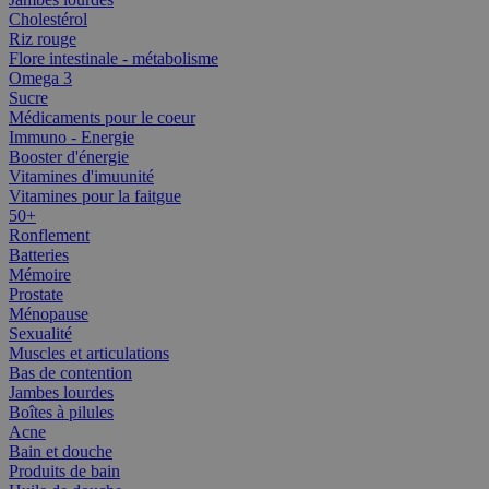
Cholestérol
Riz rouge
Flore intestinale - métabolisme
Omega 3
Sucre
Médicaments pour le coeur
Immuno - Energie
Booster d'énergie
Vitamines d'imuunité
Vitamines pour la faitgue
50+
Ronflement
Batteries
Mémoire
Prostate
Ménopause
Sexualité
Muscles et articulations
Bas de contention
Jambes lourdes
Boîtes à pilules
Acne
Bain et douche
Produits de bain