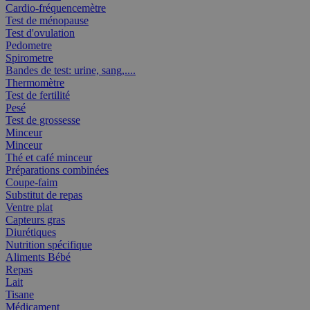
Cardio-fréquencemètre
Test de ménopause
Test d'ovulation
Pedometre
Spirometre
Bandes de test: urine, sang,....
Thermomètre
Test de fertilité
Pesé
Test de grossesse
Minceur
Minceur
Thé et café minceur
Préparations combinées
Coupe-faim
Substitut de repas
Ventre plat
Capteurs gras
Diurétiques
Nutrition spécifique
Aliments Bébé
Repas
Lait
Tisane
Médicament