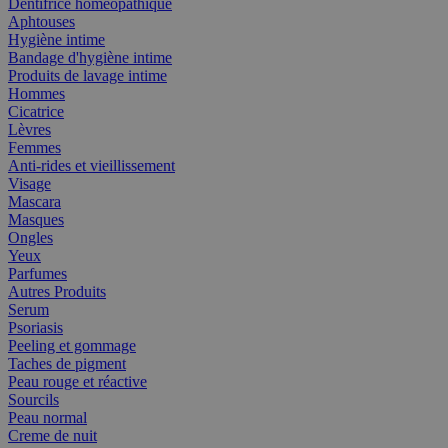
Dentifrice homéopathique
Aphtouses
Hygiène intime
Bandage d'hygiène intime
Produits de lavage intime
Hommes
Cicatrice
Lèvres
Femmes
Anti-rides et vieillissement
Visage
Mascara
Masques
Ongles
Yeux
Parfumes
Autres Produits
Serum
Psoriasis
Peeling et gommage
Taches de pigment
Peau rouge et réactive
Sourcils
Peau normal
Creme de nuit