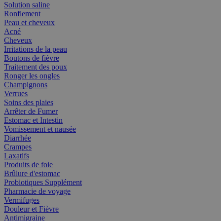
Solution saline
Ronflement
Peau et cheveux
Acné
Cheveux
Irritations de la peau
Boutons de fièvre
Traitement des poux
Ronger les ongles
Champignons
Verrues
Soins des plaies
Arrêter de Fumer
Estomac et Intestin
Vomissement et nausée
Diarrhée
Crampes
Laxatifs
Produits de foie
Brûlure d'estomac
Probiotiques Supplément
Pharmacie de voyage
Vermifuges
Douleur et Fièvre
Antimigraine