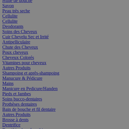
Huile de douche
Savon
Peau très seche
Cellulite
Cellulite
Deodorants
Soins des Cheveux
Cuir Chevelu Sec et Irrité
Antipelliculaire
Chute des Cheveux
Poux cheveux
Cheveux Colorés
Vitamines pour cheveux
Autres Produits
Shampoing et après-shampoing
Manucure & Pédicure
Mains
Manicure en Pedicure/Handen
Pieds et Jambes
Soins bucco-dentaires
Prothèses dentaires
Bain de bouche et fil dentaire
Autres Produits
Brosse à dents
Dentrifice