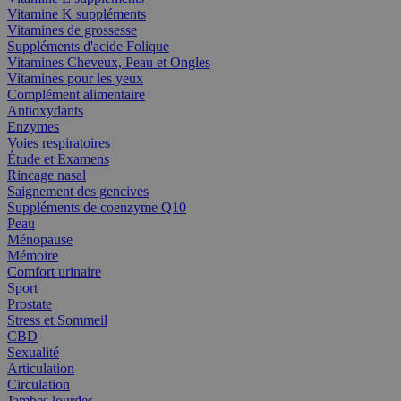
Vitamine K suppléments
Vitamines de grossesse
Suppléments d'acide Folique
Vitamines Cheveux, Peau et Ongles
Vitamines pour les yeux
Complément alimentaire
Antioxydants
Enzymes
Voies respiratoires
Étude et Examens
Rincage nasal
Saignement des gencives
Suppléments de coenzyme Q10
Peau
Ménopause
Mémoire
Comfort urinaire
Sport
Prostate
Stress et Sommeil
CBD
Sexualité
Articulation
Circulation
Jambes lourdes