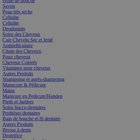
Huile de douche
Savon
Peau très seche
Cellulite
Cellulite
Deodorants
Soins des Cheveux
Cuir Chevelu Sec et Irrité
Antipelliculaire
Chute des Cheveux
Poux cheveux
Cheveux Colorés
Vitamines pour cheveux
Autres Produits
Shampoing et après-shampoing
Manucure & Pédicure
Mains
Manicure en Pedicure/Handen
Pieds et Jambes
Soins bucco-dentaires
Prothèses dentaires
Bain de bouche et fil dentaire
Autres Produits
Brosse à dents
Dentrifice