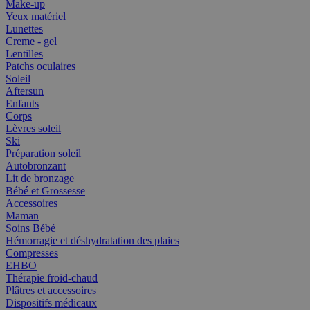
Make-up
Yeux matériel
Lunettes
Creme - gel
Lentilles
Patchs oculaires
Soleil
Aftersun
Enfants
Corps
Lèvres soleil
Ski
Préparation soleil
Autobronzant
Lit de bronzage
Bébé et Grossesse
Accessoires
Maman
Soins Bébé
Hémorragie et déshydratation des plaies
Compresses
EHBO
Thérapie froid-chaud
Plâtres et accessoires
Dispositifs médicaux