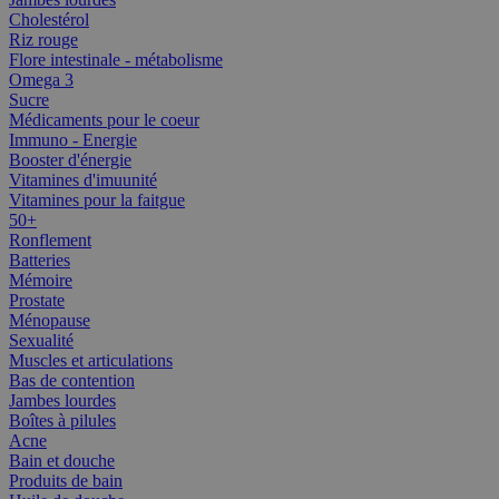
Cholestérol
Riz rouge
Flore intestinale - métabolisme
Omega 3
Sucre
Médicaments pour le coeur
Immuno - Energie
Booster d'énergie
Vitamines d'imuunité
Vitamines pour la faitgue
50+
Ronflement
Batteries
Mémoire
Prostate
Ménopause
Sexualité
Muscles et articulations
Bas de contention
Jambes lourdes
Boîtes à pilules
Acne
Bain et douche
Produits de bain