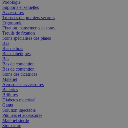
Podologie
Supports et semelles
Accessoires
Trousses de premiers secours
Ergonomie
Fixation, pansements et spray
Treuils de fixation
Soins spécialisés des plaies
Bas
Bas de bras
Bas diabétiques
Bas
Bas de contention
Bas de contention
Soins des cicatrices
Matériel
Aérosols et accessoires
Batteries
Brûlures
Diabetes materiaal
Gants
Solution injectable
Piluliers et accessoires
Matériel stérile
Stomacare