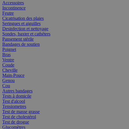
Accessoires
Incontinence
Feutre
Cicatrisation des plaies
Seringues et aiguilles
Desinfection et nettoyage
Sondes, baxter et cathéters
Pansement stérile
Bandages de soutien
Poignet
Bras
Ventre
Coude
Cheville
Main-Pouce
Genou
Cou
Autres bandages
Tests à domicile
Test d'alcool
Tensiometres
Test de masse grasse
Test de cholestérol
Test de drogue
Glucomètres