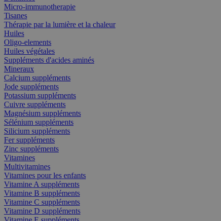
Micro-immunotherapie
Tisanes
Thérapie par la lumière et la chaleur
Huiles
Oligo-elements
Huiles végétales
Suppléments d'acides aminés
Mineraux
Calcium suppléments
Jode suppléments
Potassium suppléments
Cuivre suppléments
Magnésium suppléments
Sélénium suppléments
Silicium suppléments
Fer suppléments
Zinc suppléments
Vitamines
Multivitamines
Vitamines pour les enfants
Vitamine A suppléments
Vitamine B suppléments
Vitamine C suppléments
Vitamine D suppléments
Vitamine E suppléments