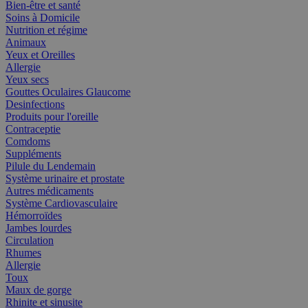
Bien-être et santé
Soins à Domicile
Nutrition et régime
Animaux
Yeux et Oreilles
Allergie
Yeux secs
Gouttes Oculaires Glaucome
Desinfections
Produits pour l'oreille
Contraceptie
Comdoms
Suppléments
Pilule du Lendemain
Système urinaire et prostate
Autres médicaments
Système Cardiovasculaire
Hémorroïdes
Jambes lourdes
Circulation
Rhumes
Allergie
Toux
Maux de gorge
Rhinite et sinusite