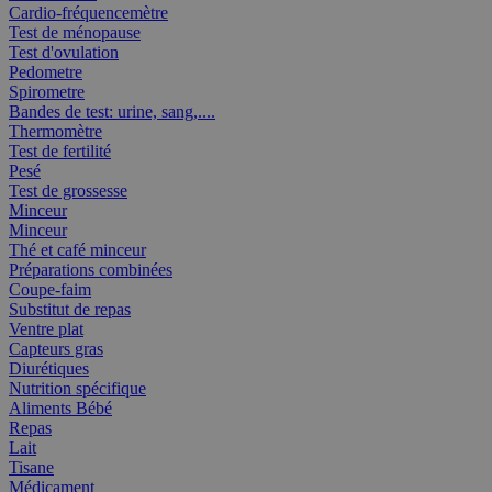
Cardio-fréquencemètre
Test de ménopause
Test d'ovulation
Pedometre
Spirometre
Bandes de test: urine, sang,....
Thermomètre
Test de fertilité
Pesé
Test de grossesse
Minceur
Minceur
Thé et café minceur
Préparations combinées
Coupe-faim
Substitut de repas
Ventre plat
Capteurs gras
Diurétiques
Nutrition spécifique
Aliments Bébé
Repas
Lait
Tisane
Médicament