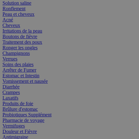
Solution saline
Ronflement
Peau et cheveux
Acné
Cheveux
Irritations de la peau
Boutons de fièvre
Traitement des poux
Ronger les ongles
Champignons
Verrues
Soins des plaies
Arrêter de Fumer
Estomac et Intestin
Vomissement et nausée
Diarrhée
Crampes
Laxatifs
Produits de foie
Brûlure d'estomac
Probiotiques Supplément
Pharmacie de voyage
Vermifuges
Douleur et Fièvre
Antimigraine