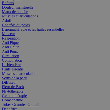
Enfants
Douleur menstruelle
Maux de bouche
Muscles et articulations
Adults
Contrôle du poids
L'aromathérapie et les huiles essentielles
Minceur
Respiration
Anti Pique
Anti Chute
Anti Poux
Circulation
Combination
Le bien-être
Huile essentiel
Muscles et articulations
Soins de la peau
Diffuseur
Fleur de Bach
Phytothérapie
Gemmothérapie
Homéopathie
Tubes Granules-Globuli
Dentifrice