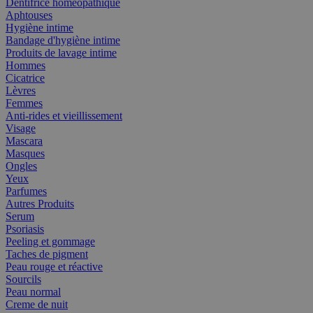
Dentifrice homéopathique
Aphtouses
Hygiène intime
Bandage d'hygiène intime
Produits de lavage intime
Hommes
Cicatrice
Lèvres
Femmes
Anti-rides et vieillissement
Visage
Mascara
Masques
Ongles
Yeux
Parfumes
Autres Produits
Serum
Psoriasis
Peeling et gommage
Taches de pigment
Peau rouge et réactive
Sourcils
Peau normal
Creme de nuit