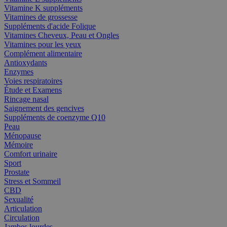
Vitamine K suppléments
Vitamines de grossesse
Suppléments d'acide Folique
Vitamines Cheveux, Peau et Ongles
Vitamines pour les yeux
Complément alimentaire
Antioxydants
Enzymes
Voies respiratoires
Étude et Examens
Rincage nasal
Saignement des gencives
Suppléments de coenzyme Q10
Peau
Ménopause
Mémoire
Comfort urinaire
Sport
Prostate
Stress et Sommeil
CBD
Sexualité
Articulation
Circulation
Jambes lourdes