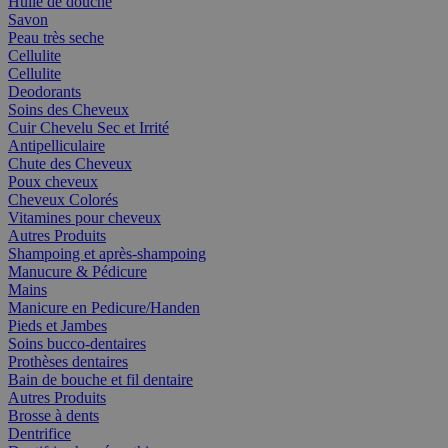
Huile de douche
Savon
Peau très seche
Cellulite
Cellulite
Deodorants
Soins des Cheveux
Cuir Chevelu Sec et Irrité
Antipelliculaire
Chute des Cheveux
Poux cheveux
Cheveux Colorés
Vitamines pour cheveux
Autres Produits
Shampoing et après-shampoing
Manucure & Pédicure
Mains
Manicure en Pedicure/Handen
Pieds et Jambes
Soins bucco-dentaires
Prothèses dentaires
Bain de bouche et fil dentaire
Autres Produits
Brosse à dents
Dentrifice