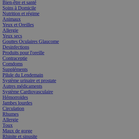
Bien-être et santé
Soins à Domicile
Nutrition et régime
Animaux
Yeux et Oreilles
Allergie
Yeux secs
Gouttes Oculaires Glaucome
Desinfections
Produits pour l'oreille
Contraceptie
Comdoms
Suppléments
Pilule du Lendemain
Système urinaire et prostate
Autres médicaments
Système Cardiovasculaire
Hémorroïdes
Jambes lourdes
Circulation
Rhumes
Allergie
Toux
Maux de gorge
Rhinite et sinusite