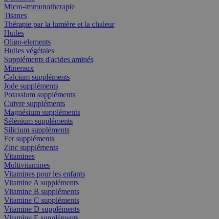
Micro-immunotherapie
Tisanes
Thérapie par la lumière et la chaleur
Huiles
Oligo-elements
Huiles végétales
Suppléments d'acides aminés
Mineraux
Calcium suppléments
Jode suppléments
Potassium suppléments
Cuivre suppléments
Magnésium suppléments
Sélénium suppléments
Silicium suppléments
Fer suppléments
Zinc suppléments
Vitamines
Multivitamines
Vitamines pour les enfants
Vitamine A suppléments
Vitamine B suppléments
Vitamine C suppléments
Vitamine D suppléments
Vitamine E suppléments