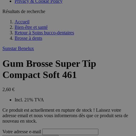
Privacy & Cookie Policy
combineren to
veel versc
gebruikerssess
Microsoft
analytische
Résultats de recherche
waardoor 
doeleinden.
kunnen w
gevolgd.
Accueil
Bien-être et santé
Retour à
Soins bucco-dentaires
Brosse à dents
Sunstar Benelux
Gum Brosse Super Tip
Compact Soft 461
2,60 €
Incl. 21% TVA
Ce produit est actuellement en rupture de stock ! Laissez votre
adresse email et nous vous informerons dès que ce produit sera de
nouveau en stock.
Votre adresse e-mail