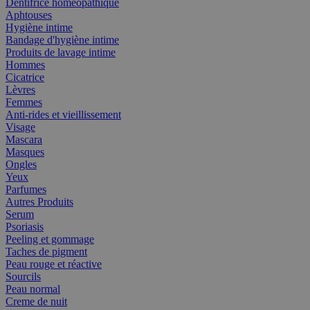
Dentifrice homéopathique
Aphtouses
Hygiène intime
Bandage d'hygiène intime
Produits de lavage intime
Hommes
Cicatrice
Lèvres
Femmes
Anti-rides et vieillissement
Visage
Mascara
Masques
Ongles
Yeux
Parfumes
Autres Produits
Serum
Psoriasis
Peeling et gommage
Taches de pigment
Peau rouge et réactive
Sourcils
Peau normal
Creme de nuit