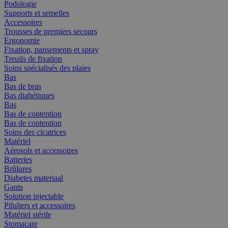
Podologie
Supports et semelles
Accessoires
Trousses de premiers secours
Ergonomie
Fixation, pansements et spray
Treuils de fixation
Soins spécialisés des plaies
Bas
Bas de bras
Bas diabétiques
Bas
Bas de contention
Bas de contention
Soins des cicatrices
Matériel
Aérosols et accessoires
Batteries
Brûlures
Diabetes materiaal
Gants
Solution injectable
Piluliers et accessoires
Matériel stérile
Stomacare