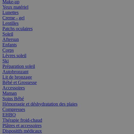
Make-up
Yeux matériel
Lunettes
Creme - gel
Lentilles
Patchs oculaires
Soleil
Aftersun
Enfants
Corps
Lèvres soleil
Ski
Préparation soleil
Autobronzant
Lit de bronzage
Bébé et Grossesse
Accessoires
Maman
Soins Bébé
Hémorragie et déshydratation des plaies
Compresses
EHBO
Thérapie froid-chaud
Plâtres et accessoires
Dispositifs médicaux