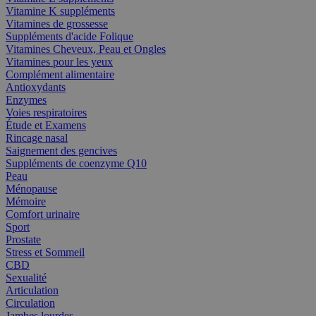
Vitamine K suppléments
Vitamines de grossesse
Suppléments d'acide Folique
Vitamines Cheveux, Peau et Ongles
Vitamines pour les yeux
Complément alimentaire
Antioxydants
Enzymes
Voies respiratoires
Étude et Examens
Rincage nasal
Saignement des gencives
Suppléments de coenzyme Q10
Peau
Ménopause
Mémoire
Comfort urinaire
Sport
Prostate
Stress et Sommeil
CBD
Sexualité
Articulation
Circulation
Jambes lourdes