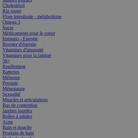
Cholestérol
Riz rouge
Flore intestinale - métabolisme
Omega 3
Sucre
Médicaments pour le coeur
Immuno - Energie
Booster d'énergie
Vitamines d'imuunité
Vitamines pour la faitgue
50+
Ronflement
Batteries
Mémoire
Prostate
Ménopause
Sexualité
Muscles et articulations
Bas de contention
Jambes lourdes
Boîtes à pilules
Acne
Bain et douche
Produits de bain