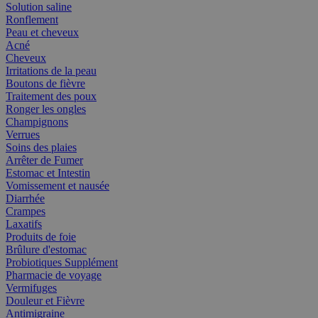
Solution saline
Ronflement
Peau et cheveux
Acné
Cheveux
Irritations de la peau
Boutons de fièvre
Traitement des poux
Ronger les ongles
Champignons
Verrues
Soins des plaies
Arrêter de Fumer
Estomac et Intestin
Vomissement et nausée
Diarrhée
Crampes
Laxatifs
Produits de foie
Brûlure d'estomac
Probiotiques Supplément
Pharmacie de voyage
Vermifuges
Douleur et Fièvre
Antimigraine