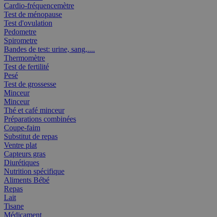
Cardio-fréquencemètre
Test de ménopause
Test d'ovulation
Pedometre
Spirometre
Bandes de test: urine, sang,....
Thermomètre
Test de fertilité
Pesé
Test de grossesse
Minceur
Minceur
Thé et café minceur
Préparations combinées
Coupe-faim
Substitut de repas
Ventre plat
Capteurs gras
Diurétiques
Nutrition spécifique
Aliments Bébé
Repas
Lait
Tisane
Médicament