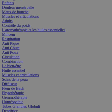
Enfants
Douleur menstruelle
Maux de bouche
Muscles et articulations
Adults
Contrôle du poids
L'aromathérapie et les huiles essentielles
Minceur
Respiration
Anti Pique
Anti Chute
Anti Poux
Circulation
Combination
Le bien-être
Huile essentiel
Muscles et articulations
Soins de la peau
Diffuseur
Fleur de Bach
Phytothérapie
Gemmothérapie
Homéopathie
Tubes Granules-Globuli
Dentifrice