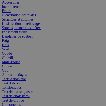
Accessoires
Incontinence
Feutre
Cicatrisation des plaies
Seringues et aiguilles
Desinfection et nettoyage
Sondes, baxter et cathéters
Pansement stérile
Bandages de soutien
Poignet
Bras
Ventre
Coude
Cheville
Main-Pouce
Genou
Cou
Autres bandages
Tests à domicile
Test d'alcool
Tensiometres
Test de masse grasse
Test de cholestérol
Test de drogue
Glucomètres