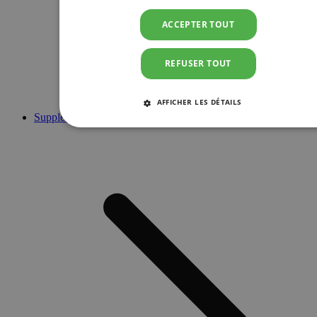
ACCEPTER TOUT
REFUSER TOUT
AFFICHER LES DÉTAILS
Suppléments
STRICTEMENT NÉCESSAIRES
PERFORMANCE
CIBLAGE
FONCTIONNALITÉ
Strictement nécessaires
Performance
Ciblage
Fonctionnalité
Les cookies strictement nécessaires habilitent des