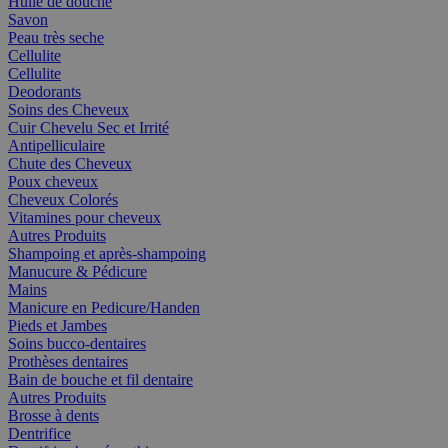
Huile de douche
Savon
Peau très seche
Cellulite
Cellulite
Deodorants
Soins des Cheveux
Cuir Chevelu Sec et Irrité
Antipelliculaire
Chute des Cheveux
Poux cheveux
Cheveux Colorés
Vitamines pour cheveux
Autres Produits
Shampoing et après-shampoing
Manucure & Pédicure
Mains
Manicure en Pedicure/Handen
Pieds et Jambes
Soins bucco-dentaires
Prothèses dentaires
Bain de bouche et fil dentaire
Autres Produits
Brosse à dents
Dentrifice