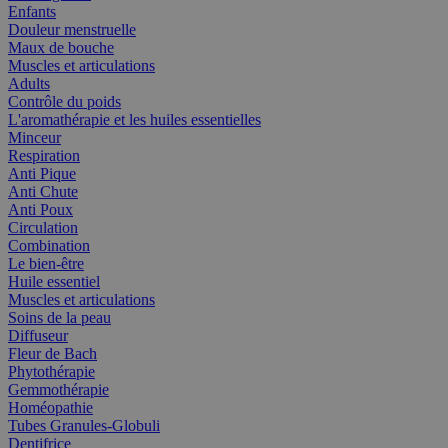
Enfants
Douleur menstruelle
Maux de bouche
Muscles et articulations
Adults
Contrôle du poids
L'aromathérapie et les huiles essentielles
Minceur
Respiration
Anti Pique
Anti Chute
Anti Poux
Circulation
Combination
Le bien-être
Huile essentiel
Muscles et articulations
Soins de la peau
Diffuseur
Fleur de Bach
Phytothérapie
Gemmothérapie
Homéopathie
Tubes Granules-Globuli
Dentifrice