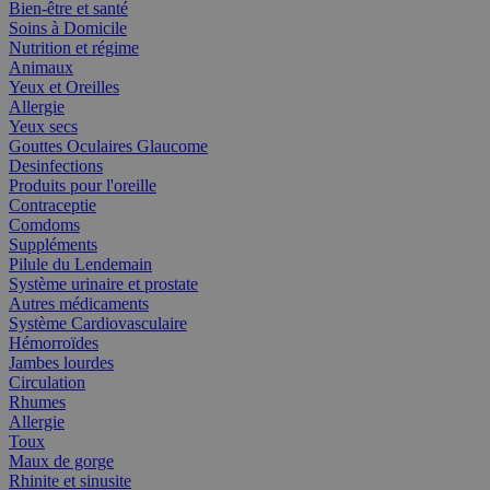
Bien-être et santé
Soins à Domicile
Nutrition et régime
Animaux
Yeux et Oreilles
Allergie
Yeux secs
Gouttes Oculaires Glaucome
Desinfections
Produits pour l'oreille
Contraceptie
Comdoms
Suppléments
Pilule du Lendemain
Système urinaire et prostate
Autres médicaments
Système Cardiovasculaire
Hémorroïdes
Jambes lourdes
Circulation
Rhumes
Allergie
Toux
Maux de gorge
Rhinite et sinusite