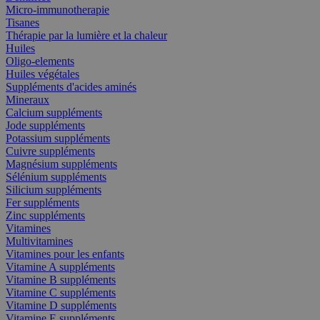
Micro-immunotherapie
Tisanes
Thérapie par la lumière et la chaleur
Huiles
Oligo-elements
Huiles végétales
Suppléments d'acides aminés
Mineraux
Calcium suppléments
Jode suppléments
Potassium suppléments
Cuivre suppléments
Magnésium suppléments
Sélénium suppléments
Silicium suppléments
Fer suppléments
Zinc suppléments
Vitamines
Multivitamines
Vitamines pour les enfants
Vitamine A suppléments
Vitamine B suppléments
Vitamine C suppléments
Vitamine D suppléments
Vitamine E suppléments