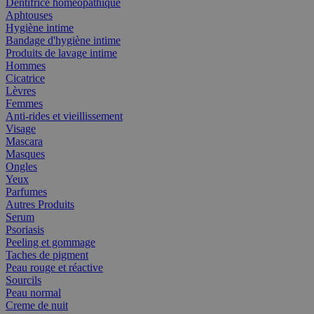
Dentifrice homéopathique
Aphtouses
Hygiène intime
Bandage d'hygiène intime
Produits de lavage intime
Hommes
Cicatrice
Lèvres
Femmes
Anti-rides et vieillissement
Visage
Mascara
Masques
Ongles
Yeux
Parfumes
Autres Produits
Serum
Psoriasis
Peeling et gommage
Taches de pigment
Peau rouge et réactive
Sourcils
Peau normal
Creme de nuit