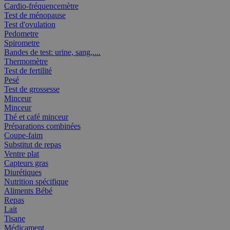
Cardio-fréquencemètre
Test de ménopause
Test d'ovulation
Pedometre
Spirometre
Bandes de test: urine, sang,....
Thermomètre
Test de fertilité
Pesé
Test de grossesse
Minceur
Minceur
Thé et café minceur
Préparations combinées
Coupe-faim
Substitut de repas
Ventre plat
Capteurs gras
Diurétiques
Nutrition spécifique
Aliments Bébé
Repas
Lait
Tisane
Médicament