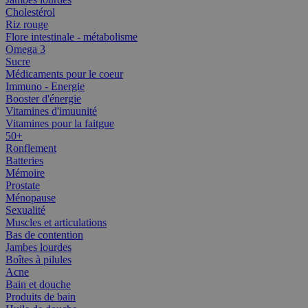
Cholestérol
Riz rouge
Flore intestinale - métabolisme
Omega 3
Sucre
Médicaments pour le coeur
Immuno - Energie
Booster d'énergie
Vitamines d'imuunité
Vitamines pour la faitgue
50+
Ronflement
Batteries
Mémoire
Prostate
Ménopause
Sexualité
Muscles et articulations
Bas de contention
Jambes lourdes
Boîtes à pilules
Acne
Bain et douche
Produits de bain