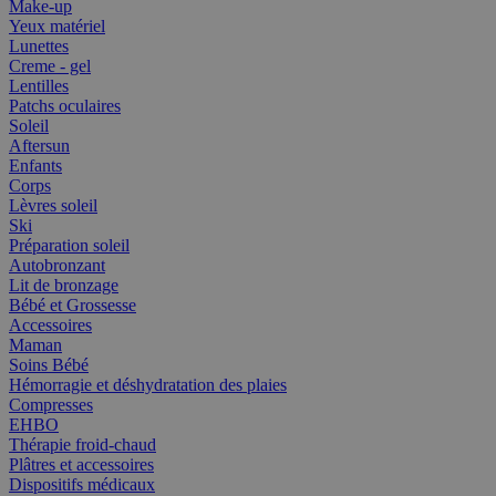
Make-up
Yeux matériel
Lunettes
Creme - gel
Lentilles
Patchs oculaires
Soleil
Aftersun
Enfants
Corps
Lèvres soleil
Ski
Préparation soleil
Autobronzant
Lit de bronzage
Bébé et Grossesse
Accessoires
Maman
Soins Bébé
Hémorragie et déshydratation des plaies
Compresses
EHBO
Thérapie froid-chaud
Plâtres et accessoires
Dispositifs médicaux