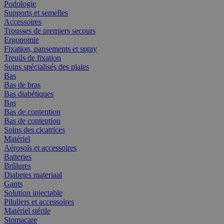
Podologie
Supports et semelles
Accessoires
Trousses de premiers secours
Ergonomie
Fixation, pansements et spray
Treuils de fixation
Soins spécialisés des plaies
Bas
Bas de bras
Bas diabétiques
Bas
Bas de contention
Bas de contention
Soins des cicatrices
Matériel
Aérosols et accessoires
Batteries
Brûlures
Diabetes materiaal
Gants
Solution injectable
Piluliers et accessoires
Matériel stérile
Stomacare