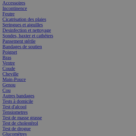
Accessoires
Incontinence
Feutre
Cicatrisation des plaies
Seringues et aiguilles
Desinfection et nettoyage
Sondes, baxter et cathéters
Pansement stérile
Bandages de soutien
Poignet
Bras
Ventre
Coude
Cheville
Main-Pouce
Genou
Cou
Autres bandages
Tests à domicile
Test d'alcool
Tensiometres
Test de masse grasse
Test de cholestérol
Test de drogue
Glucomètres