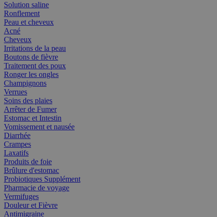
Solution saline
Ronflement
Peau et cheveux
Acné
Cheveux
Irritations de la peau
Boutons de fièvre
Traitement des poux
Ronger les ongles
Champignons
Verrues
Soins des plaies
Arrêter de Fumer
Estomac et Intestin
Vomissement et nausée
Diarrhée
Crampes
Laxatifs
Produits de foie
Brûlure d'estomac
Probiotiques Supplément
Pharmacie de voyage
Vermifuges
Douleur et Fièvre
Antimigraine