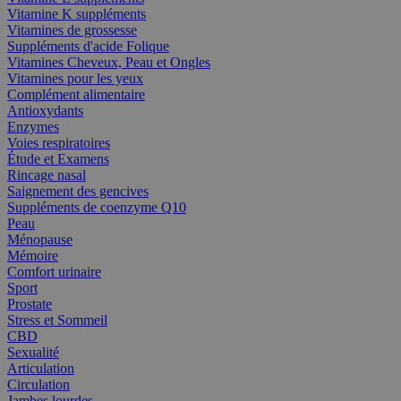
Vitamine K suppléments
Vitamines de grossesse
Suppléments d'acide Folique
Vitamines Cheveux, Peau et Ongles
Vitamines pour les yeux
Complément alimentaire
Antioxydants
Enzymes
Voies respiratoires
Étude et Examens
Rincage nasal
Saignement des gencives
Suppléments de coenzyme Q10
Peau
Ménopause
Mémoire
Comfort urinaire
Sport
Prostate
Stress et Sommeil
CBD
Sexualité
Articulation
Circulation
Jambes lourdes