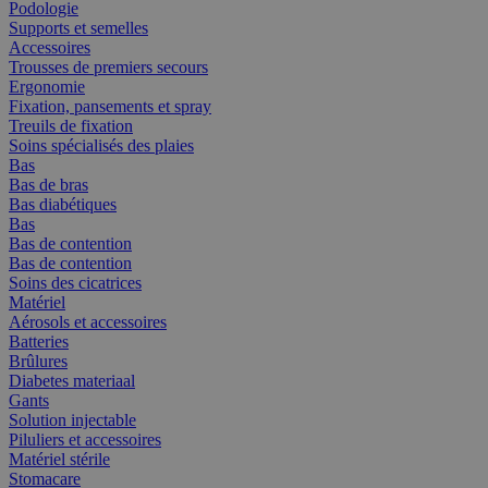
Podologie
Supports et semelles
Accessoires
Trousses de premiers secours
Ergonomie
Fixation, pansements et spray
Treuils de fixation
Soins spécialisés des plaies
Bas
Bas de bras
Bas diabétiques
Bas
Bas de contention
Bas de contention
Soins des cicatrices
Matériel
Aérosols et accessoires
Batteries
Brûlures
Diabetes materiaal
Gants
Solution injectable
Piluliers et accessoires
Matériel stérile
Stomacare