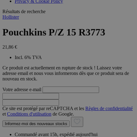
Privacy & Cookie Policy
combineren to
veel versc
gebruikerssess
Microsoft
analytische
Résultats de recherche
waardoor 
doeleinden.
kunnen w
Hollister
gevolgd.
Pouchkins P/Z 15 R3773
21,86 €
Incl. 6% TVA
Ce produit est actuellement en rupture de stock ! Laissez votre
adresse email et nous vous informerons dès que ce produit sera de
nouveau en stock.
Votre adresse e-mail
Ce site est protégé par reCAPTCHA et les
Règles de confidentialité
et
Conditions d'utilisation
de Google.
Informez-moi des nouveaux stocks
Commandé avant 15h, expédié aujourd'hui