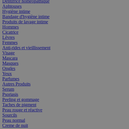
Dentifrice homéopathique
Aphtouses
Hygiène intime
Bandage d'hygiène intime
Produits de lavage intime
Hommes
Cicatrice
Lèvres
Femmes
Anti-rides et vieillissement
Visage
Mascara
Masques
Ongles
Yeux
Parfumes
Autres Produits
Serum
Psoriasis
Peeling et gommage
Taches de pigment
Peau rouge et réactive
Sourcils
Peau normal
Creme de nuit