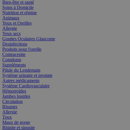
Bien-être et santé
Soins à Domicile
Nutrition et régime
Animaux
Yeux et Oreilles
Allergie
Yeux secs
Gouttes Oculaires Glaucome
Desinfections
Produits pour l'oreille
Contraceptie
Comdoms
Suppléments
Pilule du Lendemain
Système urinaire et prostate
Autres médicaments
Système Cardiovasculaire
Hémorroïdes
Jambes lourdes
Circulation
Rhumes
Allergie
Toux
Maux de gorge
Rhinite et sinusite