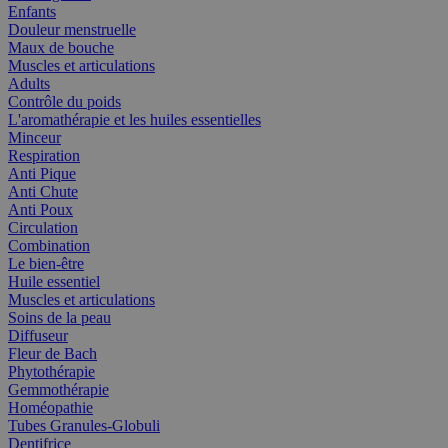
Enfants
Douleur menstruelle
Maux de bouche
Muscles et articulations
Adults
Contrôle du poids
L'aromathérapie et les huiles essentielles
Minceur
Respiration
Anti Pique
Anti Chute
Anti Poux
Circulation
Combination
Le bien-être
Huile essentiel
Muscles et articulations
Soins de la peau
Diffuseur
Fleur de Bach
Phytothérapie
Gemmothérapie
Homéopathie
Tubes Granules-Globuli
Dentifrice