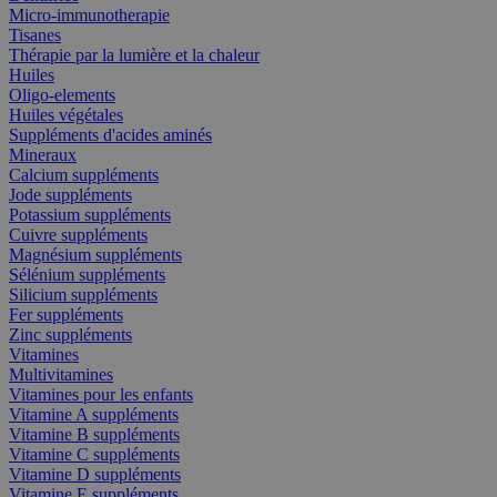
Micro-immunotherapie
Tisanes
Thérapie par la lumière et la chaleur
Huiles
Oligo-elements
Huiles végétales
Suppléments d'acides aminés
Mineraux
Calcium suppléments
Jode suppléments
Potassium suppléments
Cuivre suppléments
Magnésium suppléments
Sélénium suppléments
Silicium suppléments
Fer suppléments
Zinc suppléments
Vitamines
Multivitamines
Vitamines pour les enfants
Vitamine A suppléments
Vitamine B suppléments
Vitamine C suppléments
Vitamine D suppléments
Vitamine E suppléments