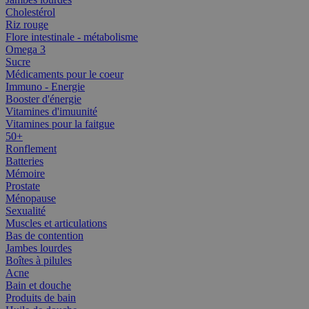
Cholestérol
Riz rouge
Flore intestinale - métabolisme
Omega 3
Sucre
Médicaments pour le coeur
Immuno - Energie
Booster d'énergie
Vitamines d'imuunité
Vitamines pour la faitgue
50+
Ronflement
Batteries
Mémoire
Prostate
Ménopause
Sexualité
Muscles et articulations
Bas de contention
Jambes lourdes
Boîtes à pilules
Acne
Bain et douche
Produits de bain