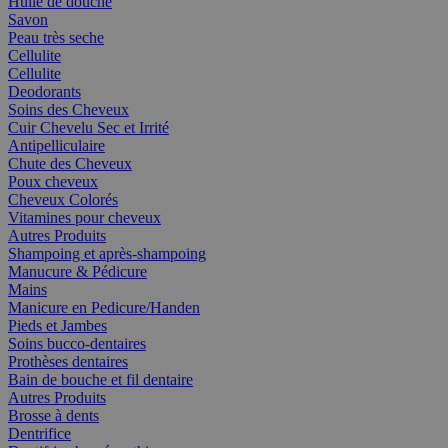
Huile de douche
Savon
Peau très seche
Cellulite
Cellulite
Deodorants
Soins des Cheveux
Cuir Chevelu Sec et Irrité
Antipelliculaire
Chute des Cheveux
Poux cheveux
Cheveux Colorés
Vitamines pour cheveux
Autres Produits
Shampoing et après-shampoing
Manucure & Pédicure
Mains
Manicure en Pedicure/Handen
Pieds et Jambes
Soins bucco-dentaires
Prothèses dentaires
Bain de bouche et fil dentaire
Autres Produits
Brosse à dents
Dentrifice