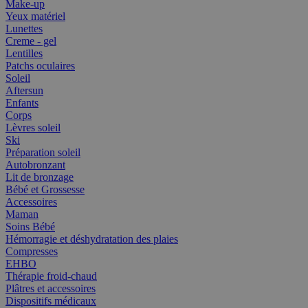
Make-up
Yeux matériel
Lunettes
Creme - gel
Lentilles
Patchs oculaires
Soleil
Aftersun
Enfants
Corps
Lèvres soleil
Ski
Préparation soleil
Autobronzant
Lit de bronzage
Bébé et Grossesse
Accessoires
Maman
Soins Bébé
Hémorragie et déshydratation des plaies
Compresses
EHBO
Thérapie froid-chaud
Plâtres et accessoires
Dispositifs médicaux