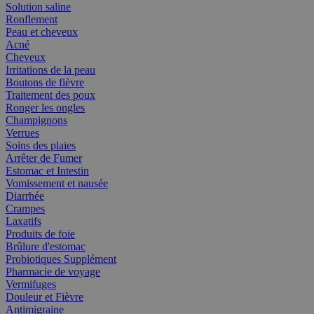
Solution saline
Ronflement
Peau et cheveux
Acné
Cheveux
Irritations de la peau
Boutons de fièvre
Traitement des poux
Ronger les ongles
Champignons
Verrues
Soins des plaies
Arrêter de Fumer
Estomac et Intestin
Vomissement et nausée
Diarrhée
Crampes
Laxatifs
Produits de foie
Brûlure d'estomac
Probiotiques Supplément
Pharmacie de voyage
Vermifuges
Douleur et Fièvre
Antimigraine