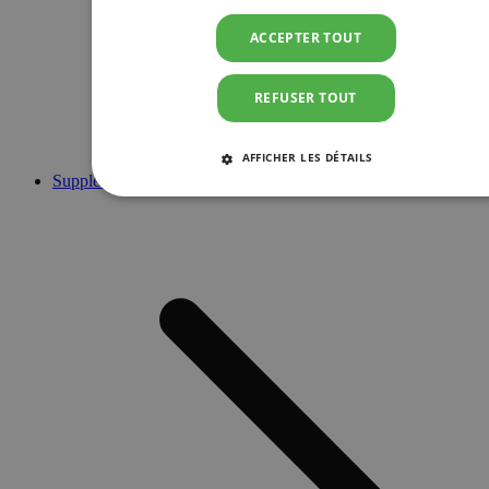
ACCEPTER TOUT
REFUSER TOUT
AFFICHER LES DÉTAILS
Suppléments
STRICTEMENT NÉCESSAIRES
PERFORMANCE
CIBLAGE
FONCTIONNALITÉ
Strictement nécessaires
Performance
Ciblage
Fonctionnalité
Les cookies strictement nécessaires habilitent des