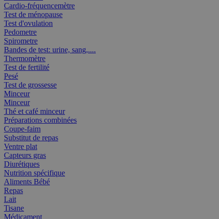
Cardio-fréquencemètre
Test de ménopause
Test d'ovulation
Pedometre
Spirometre
Bandes de test: urine, sang,....
Thermomètre
Test de fertilité
Pesé
Test de grossesse
Minceur
Minceur
Thé et café minceur
Préparations combinées
Coupe-faim
Substitut de repas
Ventre plat
Capteurs gras
Diurétiques
Nutrition spécifique
Aliments Bébé
Repas
Lait
Tisane
Médicament