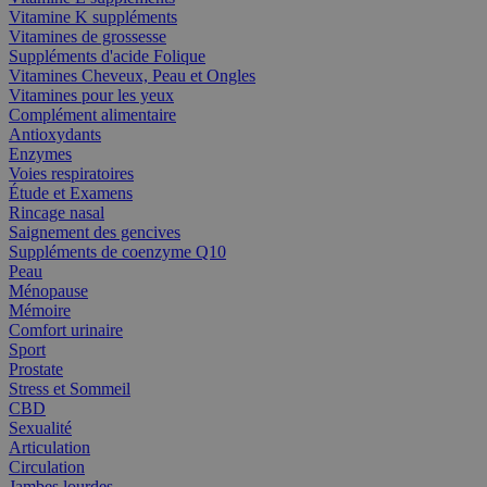
Vitamine K suppléments
Vitamines de grossesse
Suppléments d'acide Folique
Vitamines Cheveux, Peau et Ongles
Vitamines pour les yeux
Complément alimentaire
Antioxydants
Enzymes
Voies respiratoires
Étude et Examens
Rincage nasal
Saignement des gencives
Suppléments de coenzyme Q10
Peau
Ménopause
Mémoire
Comfort urinaire
Sport
Prostate
Stress et Sommeil
CBD
Sexualité
Articulation
Circulation
Jambes lourdes