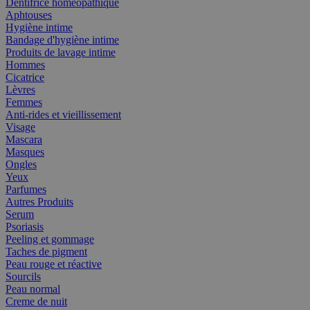
Dentifrice homéopathique
Aphtouses
Hygiène intime
Bandage d'hygiène intime
Produits de lavage intime
Hommes
Cicatrice
Lèvres
Femmes
Anti-rides et vieillissement
Visage
Mascara
Masques
Ongles
Yeux
Parfumes
Autres Produits
Serum
Psoriasis
Peeling et gommage
Taches de pigment
Peau rouge et réactive
Sourcils
Peau normal
Creme de nuit