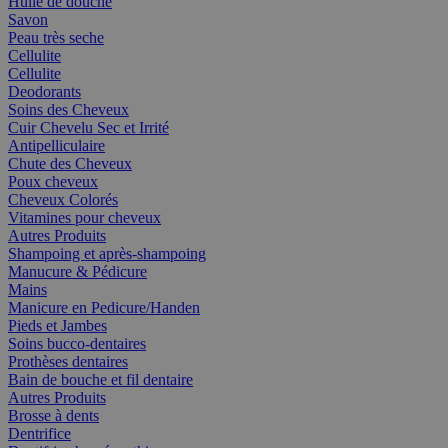
Huile de douche
Savon
Peau très seche
Cellulite
Cellulite
Deodorants
Soins des Cheveux
Cuir Chevelu Sec et Irrité
Antipelliculaire
Chute des Cheveux
Poux cheveux
Cheveux Colorés
Vitamines pour cheveux
Autres Produits
Shampoing et après-shampoing
Manucure & Pédicure
Mains
Manicure en Pedicure/Handen
Pieds et Jambes
Soins bucco-dentaires
Prothèses dentaires
Bain de bouche et fil dentaire
Autres Produits
Brosse à dents
Dentrifice