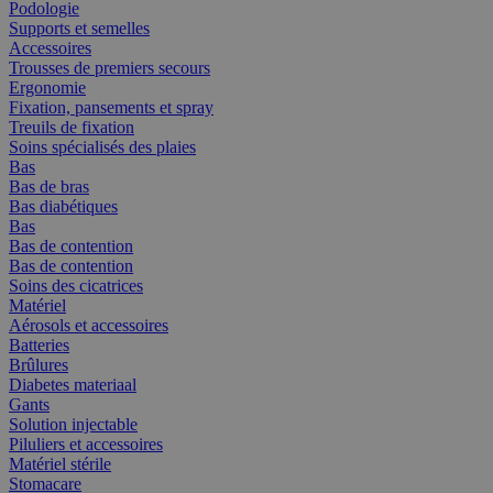
Podologie
Supports et semelles
Accessoires
Trousses de premiers secours
Ergonomie
Fixation, pansements et spray
Treuils de fixation
Soins spécialisés des plaies
Bas
Bas de bras
Bas diabétiques
Bas
Bas de contention
Bas de contention
Soins des cicatrices
Matériel
Aérosols et accessoires
Batteries
Brûlures
Diabetes materiaal
Gants
Solution injectable
Piluliers et accessoires
Matériel stérile
Stomacare