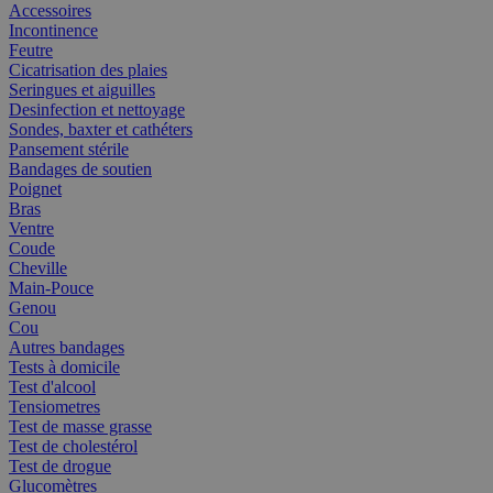
Accessoires
Incontinence
Feutre
Cicatrisation des plaies
Seringues et aiguilles
Desinfection et nettoyage
Sondes, baxter et cathéters
Pansement stérile
Bandages de soutien
Poignet
Bras
Ventre
Coude
Cheville
Main-Pouce
Genou
Cou
Autres bandages
Tests à domicile
Test d'alcool
Tensiometres
Test de masse grasse
Test de cholestérol
Test de drogue
Glucomètres