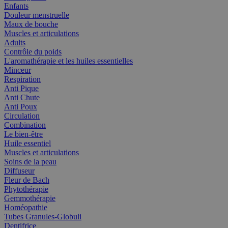
Enfants
Douleur menstruelle
Maux de bouche
Muscles et articulations
Adults
Contrôle du poids
L'aromathérapie et les huiles essentielles
Minceur
Respiration
Anti Pique
Anti Chute
Anti Poux
Circulation
Combination
Le bien-être
Huile essentiel
Muscles et articulations
Soins de la peau
Diffuseur
Fleur de Bach
Phytothérapie
Gemmothérapie
Homéopathie
Tubes Granules-Globuli
Dentifrice