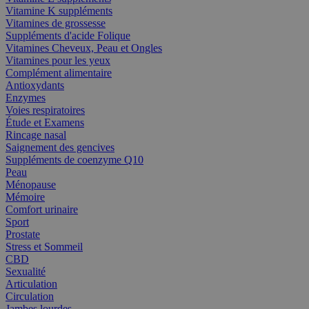
Vitamine K suppléments
Vitamines de grossesse
Suppléments d'acide Folique
Vitamines Cheveux, Peau et Ongles
Vitamines pour les yeux
Complément alimentaire
Antioxydants
Enzymes
Voies respiratoires
Étude et Examens
Rincage nasal
Saignement des gencives
Suppléments de coenzyme Q10
Peau
Ménopause
Mémoire
Comfort urinaire
Sport
Prostate
Stress et Sommeil
CBD
Sexualité
Articulation
Circulation
Jambes lourdes