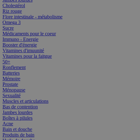
Cholestérol
Riz rouge
Flore intestinale - métabolisme
Omega 3
Sucre
Médicaments pour le coeur
Immuno - Energie
Booster d'énergie
Vitamines d'imuunité
Vitamines pour la faitgue
50+
Ronflement
Batteries
Mémoire
Prostate
Ménopause
Sexualité
Muscles et articulations
Bas de contention
Jambes lourdes
Boîtes à pilules
Acne
Bain et douche
Produits de bain