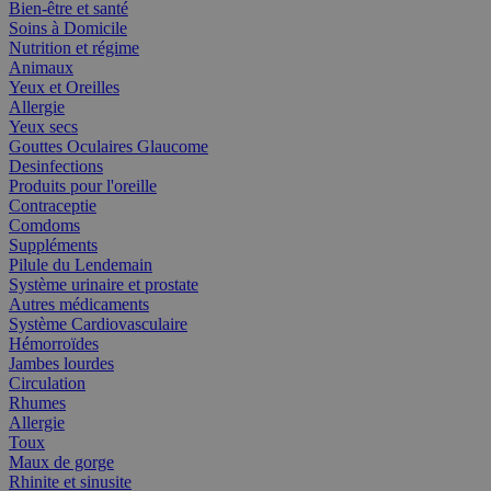
Bien-être et santé
Soins à Domicile
Nutrition et régime
Animaux
Yeux et Oreilles
Allergie
Yeux secs
Gouttes Oculaires Glaucome
Desinfections
Produits pour l'oreille
Contraceptie
Comdoms
Suppléments
Pilule du Lendemain
Système urinaire et prostate
Autres médicaments
Système Cardiovasculaire
Hémorroïdes
Jambes lourdes
Circulation
Rhumes
Allergie
Toux
Maux de gorge
Rhinite et sinusite