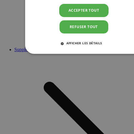
ACCEPTER TOUT
REFUSER TOUT
AFFICHER LES DÉTAILS
Suppléments
STRICTEMENT NÉCESSAIRES
PERFORMANCE
CIBLAGE
FONCTIONNALITÉ
Strictement nécessaires
Performance
Ciblage
Fonctionnalité
Les cookies strictement nécessaires habilitent des