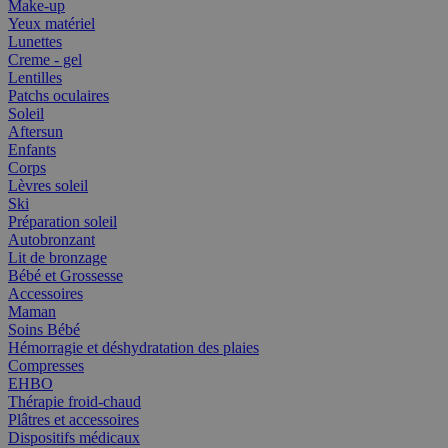
Make-up
Yeux matériel
Lunettes
Creme - gel
Lentilles
Patchs oculaires
Soleil
Aftersun
Enfants
Corps
Lèvres soleil
Ski
Préparation soleil
Autobronzant
Lit de bronzage
Bébé et Grossesse
Accessoires
Maman
Soins Bébé
Hémorragie et déshydratation des plaies
Compresses
EHBO
Thérapie froid-chaud
Plâtres et accessoires
Dispositifs médicaux