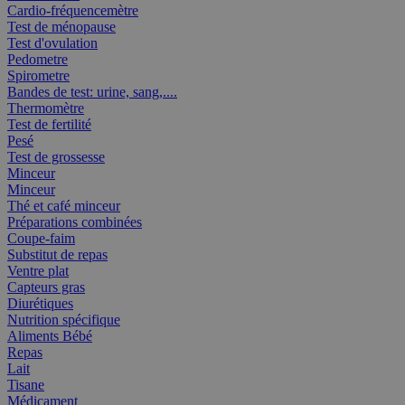
Cardio-fréquencemètre
Test de ménopause
Test d'ovulation
Pedometre
Spirometre
Bandes de test: urine, sang,....
Thermomètre
Test de fertilité
Pesé
Test de grossesse
Minceur
Minceur
Thé et café minceur
Préparations combinées
Coupe-faim
Substitut de repas
Ventre plat
Capteurs gras
Diurétiques
Nutrition spécifique
Aliments Bébé
Repas
Lait
Tisane
Médicament