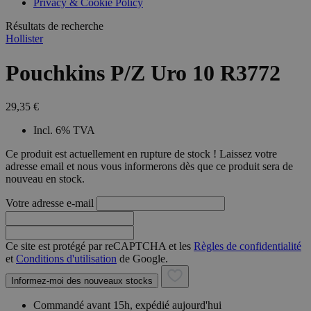
Privacy & Cookie Policy
combineren to
veel versc
gebruikerssess
Microsoft
analytische
Résultats de recherche
waardoor 
doeleinden.
kunnen w
Hollister
gevolgd.
Pouchkins P/Z Uro 10 R3772
29,35 €
Incl. 6% TVA
Ce produit est actuellement en rupture de stock ! Laissez votre
adresse email et nous vous informerons dès que ce produit sera de
nouveau en stock.
Votre adresse e-mail
Ce site est protégé par reCAPTCHA et les
Règles de confidentialité
et
Conditions d'utilisation
de Google.
Informez-moi des nouveaux stocks
Commandé avant 15h, expédié aujourd'hui