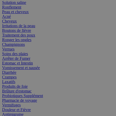
Solution saline
Ronflement
Peau et cheveux
Acné
Cheveux
Irritations de la peau
Boutons de fièvre
Traitement des poux
Ronger les ongles
Champignons
Verrues
Soins des plaies
Arrêter de Fumer
Estomac et Intestin
Vomissement et nausée
Diarrhée
Crampes
Laxatifs
Produits de foie
Brûlure d'estomac
Probiotiques Supplément
Pharmacie de voyage
Vermifuges
Douleur et Fièvre
Antimigraine