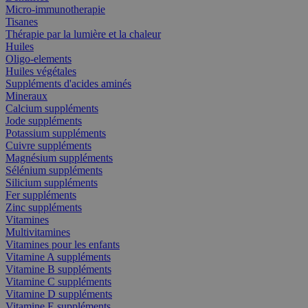
Micro-immunotherapie
Tisanes
Thérapie par la lumière et la chaleur
Huiles
Oligo-elements
Huiles végétales
Suppléments d'acides aminés
Mineraux
Calcium suppléments
Jode suppléments
Potassium suppléments
Cuivre suppléments
Magnésium suppléments
Sélénium suppléments
Silicium suppléments
Fer suppléments
Zinc suppléments
Vitamines
Multivitamines
Vitamines pour les enfants
Vitamine A suppléments
Vitamine B suppléments
Vitamine C suppléments
Vitamine D suppléments
Vitamine E suppléments