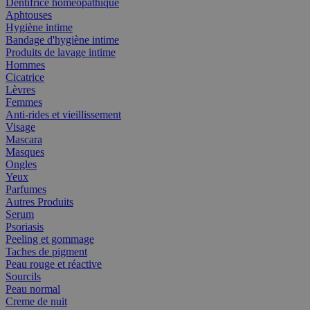
Dentifrice homéopathique
Aphtouses
Hygiène intime
Bandage d'hygiène intime
Produits de lavage intime
Hommes
Cicatrice
Lèvres
Femmes
Anti-rides et vieillissement
Visage
Mascara
Masques
Ongles
Yeux
Parfumes
Autres Produits
Serum
Psoriasis
Peeling et gommage
Taches de pigment
Peau rouge et réactive
Sourcils
Peau normal
Creme de nuit