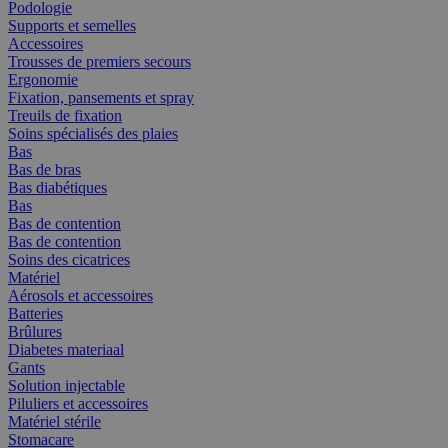
Podologie
Supports et semelles
Accessoires
Trousses de premiers secours
Ergonomie
Fixation, pansements et spray
Treuils de fixation
Soins spécialisés des plaies
Bas
Bas de bras
Bas diabétiques
Bas
Bas de contention
Bas de contention
Soins des cicatrices
Matériel
Aérosols et accessoires
Batteries
Brûlures
Diabetes materiaal
Gants
Solution injectable
Piluliers et accessoires
Matériel stérile
Stomacare