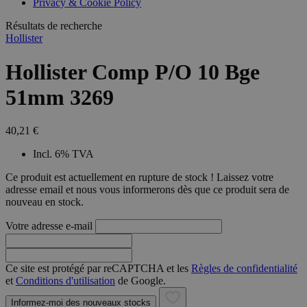
Privacy & Cookie Policy
combineren to
veel versc
gebruikerssess
Microsoft
analytische
Résultats de recherche
waardoor 
doeleinden.
kunnen w
Hollister
gevolgd.
Hollister Comp P/O 10 Bge
51mm 3269
40,21 €
Incl. 6% TVA
Ce produit est actuellement en rupture de stock ! Laissez votre
adresse email et nous vous informerons dès que ce produit sera de
nouveau en stock.
Votre adresse e-mail
Ce site est protégé par reCAPTCHA et les
Règles de confidentialité
et
Conditions d'utilisation
de Google.
Informez-moi des nouveaux stocks