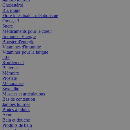
Cholestérol
Riz rouge
Flore intestinale - métabolisme
Omega 3
Sucre
Médicaments pour le coeur
Immuno - Energie
Booster d'énergie
Vitamines d'imuunité
Vitamines pour la faitgue
50+
Ronflement
Batteries
Mémoire
Prostate
Ménopause
Sexualité
Muscles et articulations
Bas de contention
Jambes lourdes
Boîtes à pilules
Acne
Bain et douche
Produits de bain