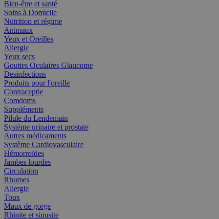
Bien-être et santé
Soins à Domicile
Nutrition et régime
Animaux
Yeux et Oreilles
Allergie
Yeux secs
Gouttes Oculaires Glaucome
Desinfections
Produits pour l'oreille
Contraceptie
Comdoms
Suppléments
Pilule du Lendemain
Système urinaire et prostate
Autres médicaments
Système Cardiovasculaire
Hémorroïdes
Jambes lourdes
Circulation
Rhumes
Allergie
Toux
Maux de gorge
Rhinite et sinusite