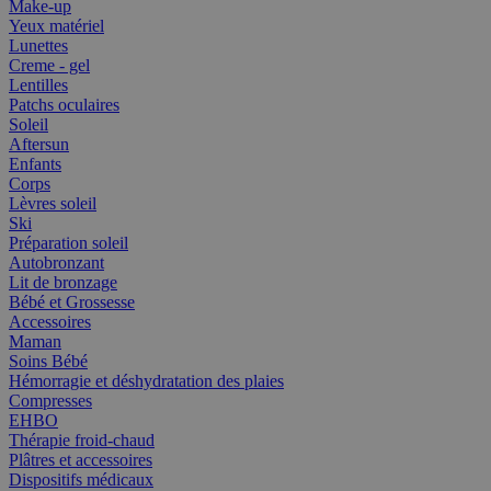
Make-up
Yeux matériel
Lunettes
Creme - gel
Lentilles
Patchs oculaires
Soleil
Aftersun
Enfants
Corps
Lèvres soleil
Ski
Préparation soleil
Autobronzant
Lit de bronzage
Bébé et Grossesse
Accessoires
Maman
Soins Bébé
Hémorragie et déshydratation des plaies
Compresses
EHBO
Thérapie froid-chaud
Plâtres et accessoires
Dispositifs médicaux