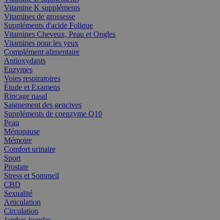
Vitamine K suppléments
Vitamines de grossesse
Suppléments d'acide Folique
Vitamines Cheveux, Peau et Ongles
Vitamines pour les yeux
Complément alimentaire
Antioxydants
Enzymes
Voies respiratoires
Étude et Examens
Rincage nasal
Saignement des gencives
Suppléments de coenzyme Q10
Peau
Ménopause
Mémoire
Comfort urinaire
Sport
Prostate
Stress et Sommeil
CBD
Sexualité
Articulation
Circulation
Jambes lourdes