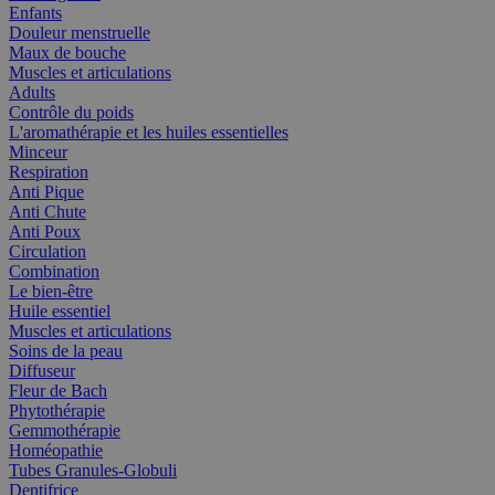
Enfants
Douleur menstruelle
Maux de bouche
Muscles et articulations
Adults
Contrôle du poids
L'aromathérapie et les huiles essentielles
Minceur
Respiration
Anti Pique
Anti Chute
Anti Poux
Circulation
Combination
Le bien-être
Huile essentiel
Muscles et articulations
Soins de la peau
Diffuseur
Fleur de Bach
Phytothérapie
Gemmothérapie
Homéopathie
Tubes Granules-Globuli
Dentifrice