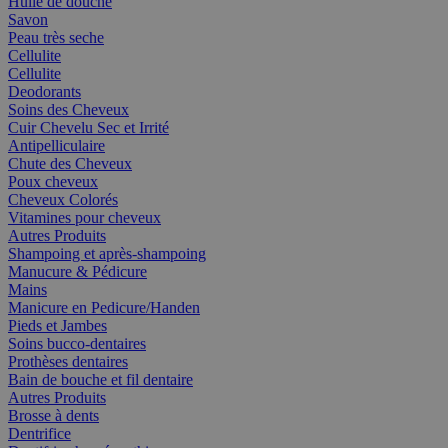
Huile de douche
Savon
Peau très seche
Cellulite
Cellulite
Deodorants
Soins des Cheveux
Cuir Chevelu Sec et Irrité
Antipelliculaire
Chute des Cheveux
Poux cheveux
Cheveux Colorés
Vitamines pour cheveux
Autres Produits
Shampoing et après-shampoing
Manucure & Pédicure
Mains
Manicure en Pedicure/Handen
Pieds et Jambes
Soins bucco-dentaires
Prothèses dentaires
Bain de bouche et fil dentaire
Autres Produits
Brosse à dents
Dentrifice