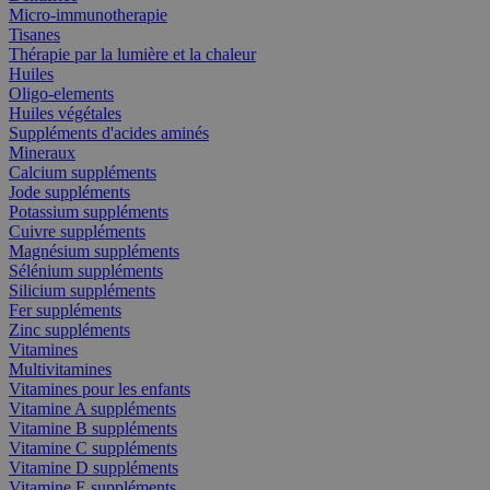
Micro-immunotherapie
Tisanes
Thérapie par la lumière et la chaleur
Huiles
Oligo-elements
Huiles végétales
Suppléments d'acides aminés
Mineraux
Calcium suppléments
Jode suppléments
Potassium suppléments
Cuivre suppléments
Magnésium suppléments
Sélénium suppléments
Silicium suppléments
Fer suppléments
Zinc suppléments
Vitamines
Multivitamines
Vitamines pour les enfants
Vitamine A suppléments
Vitamine B suppléments
Vitamine C suppléments
Vitamine D suppléments
Vitamine E suppléments