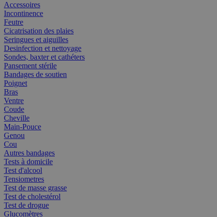
Accessoires
Incontinence
Feutre
Cicatrisation des plaies
Seringues et aiguilles
Desinfection et nettoyage
Sondes, baxter et cathéters
Pansement stérile
Bandages de soutien
Poignet
Bras
Ventre
Coude
Cheville
Main-Pouce
Genou
Cou
Autres bandages
Tests à domicile
Test d'alcool
Tensiometres
Test de masse grasse
Test de cholestérol
Test de drogue
Glucomètres