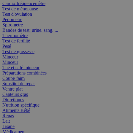
Cardio-fréquencemètre
Test de ménopause
Test d'ovulation
Pedometre
Spirometre
Bandes de test: urine, sang,....
Thermomètre
Test de fertilité
Pesé
Test de grossesse
Minceur
Minceur
Thé et café minceur
Préparations combinées
Coupe-faim
Substitut de repas
Ventre plat
Capteurs gras
Diurétiques
Nutrition spécifique
Aliments Bébé
Repas
Lait
Tisane
Médicament