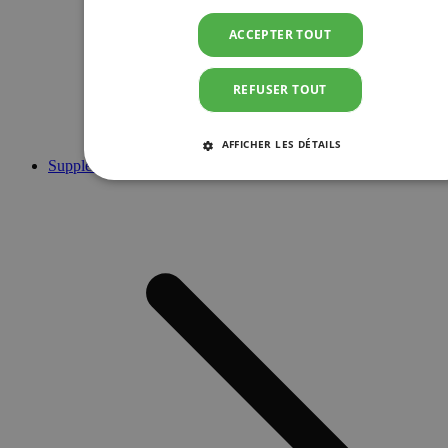
ACCEPTER TOUT
REFUSER TOUT
AFFICHER LES DÉTAILS
Suppléments
STRICTEMENT NÉCESSAIRES
PERFORMANCE
CIBLAGE
FONCTIONNALITÉ
Strictement nécessaires
Performance
Ciblage
Fonctionnalité
Les cookies strictement nécessaires habilitent des