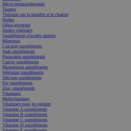
Micro-immunotherapie
Tisanes
Thérapie par la lumière et la chaleur
Huiles
Oligo-elements
Huiles végétales
Suppléments d'acides aminés
Mineraux
Calcium suppléments
Jode suppléments
Potassium suppléments
Cuivre suppléments
Magnésium suppléments
Sélénium suppléments
Silicium suppléments
Fer suppléments
Zinc suppléments
Vitamines
Multivitamines
Vitamines pour les enfants
Vitamine A suppléments
Vitamine B suppléments
Vitamine C suppléments
Vitamine D suppléments
Vitamine E suppléments