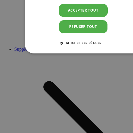
ACCEPTER TOUT
REFUSER TOUT
AFFICHER LES DÉTAILS
Suppléments
STRICTEMENT NÉCESSAIRES
PERFORMANCE
CIBLAGE
FONCTIONNALITÉ
Strictement nécessaires
Performance
Ciblage
Fonctionnalité
Les cookies strictement nécessaires habilitent des