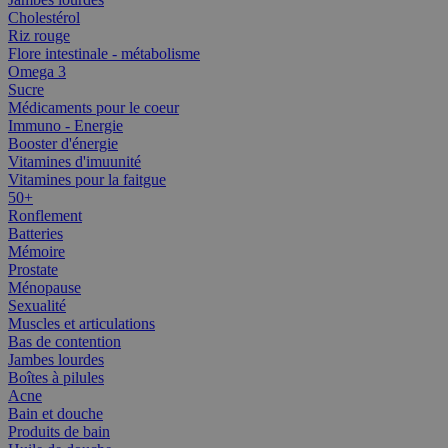
Cholestérol
Riz rouge
Flore intestinale - métabolisme
Omega 3
Sucre
Médicaments pour le coeur
Immuno - Energie
Booster d'énergie
Vitamines d'imuunité
Vitamines pour la faitgue
50+
Ronflement
Batteries
Mémoire
Prostate
Ménopause
Sexualité
Muscles et articulations
Bas de contention
Jambes lourdes
Boîtes à pilules
Acne
Bain et douche
Produits de bain