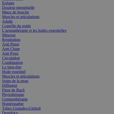
Enfants
Douleur menstruelle
Maux de bouche
Muscles et articulations
Adults
Contrôle du poids
L'aromathérapie et les huiles essentielles
Minceur
Respiration
Anti Pique
Anti Chute
Anti Poux
Circulation
Combination
Le bien-être
Huile essentiel
Muscles et articulations
Soins de la peau
Diffuseur
Fleur de Bach
Phytothérapie
Gemmothérapie
Homéopathie
Tubes Granules-Globuli
Dentifrice