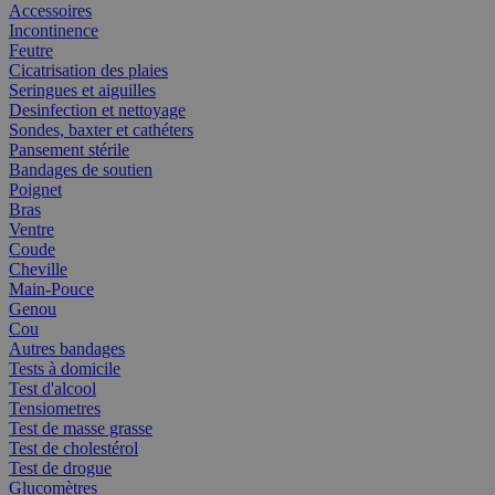
Accessoires
Incontinence
Feutre
Cicatrisation des plaies
Seringues et aiguilles
Desinfection et nettoyage
Sondes, baxter et cathéters
Pansement stérile
Bandages de soutien
Poignet
Bras
Ventre
Coude
Cheville
Main-Pouce
Genou
Cou
Autres bandages
Tests à domicile
Test d'alcool
Tensiometres
Test de masse grasse
Test de cholestérol
Test de drogue
Glucomètres