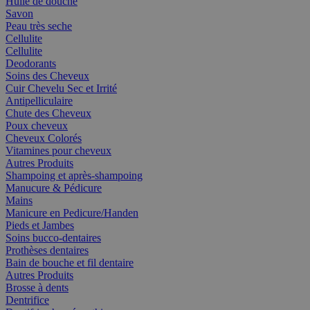
Huile de douche
Savon
Peau très seche
Cellulite
Cellulite
Deodorants
Soins des Cheveux
Cuir Chevelu Sec et Irrité
Antipelliculaire
Chute des Cheveux
Poux cheveux
Cheveux Colorés
Vitamines pour cheveux
Autres Produits
Shampoing et après-shampoing
Manucure & Pédicure
Mains
Manicure en Pedicure/Handen
Pieds et Jambes
Soins bucco-dentaires
Prothèses dentaires
Bain de bouche et fil dentaire
Autres Produits
Brosse à dents
Dentrifice