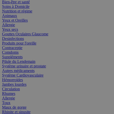
Bien-être et santé
Soins à Domicile
Nutrition et régime
Animaux
Yeux et Oreilles
Allergie
Yeux secs
Gouttes Oculaires Glaucome
Desinfections
Produits pour l'oreille
Contraceptie
Comdoms
Suppléments
Pilule du Lendemain
Système urinaire et prostate
Autres médicaments
Système Cardiovasculaire
Hémorroïdes
Jambes lourdes
Circulation
Rhumes
Allergie
Toux
Maux de gorge
Rhinite et sinusite