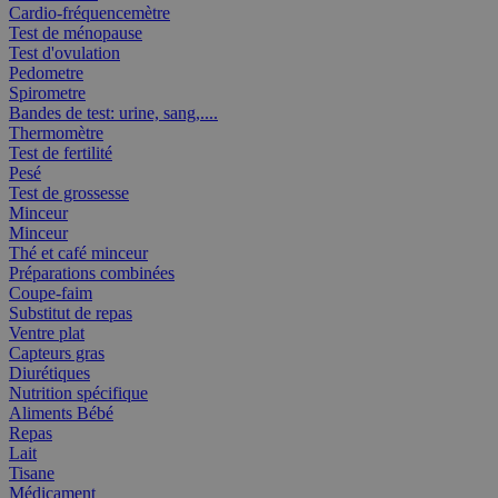
Cardio-fréquencemètre
Test de ménopause
Test d'ovulation
Pedometre
Spirometre
Bandes de test: urine, sang,....
Thermomètre
Test de fertilité
Pesé
Test de grossesse
Minceur
Minceur
Thé et café minceur
Préparations combinées
Coupe-faim
Substitut de repas
Ventre plat
Capteurs gras
Diurétiques
Nutrition spécifique
Aliments Bébé
Repas
Lait
Tisane
Médicament