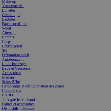
Make-up
Yeux matériel
Lunettes
Creme - gel
Lentilles
Patchs oculaires
Soleil
Aftersun
Enfants
Corps
Lèvres soleil
Ski
Préparation soleil
Autobronzant
Lit de bronzage
Bébé et Grossesse
Accessoires
Maman
Soins Bébé
Hémorragie et déshydratation des plaies
Compresses
EHBO
Thérapie froid-chaud
Plâtres et accessoires
Dispositifs médicaux