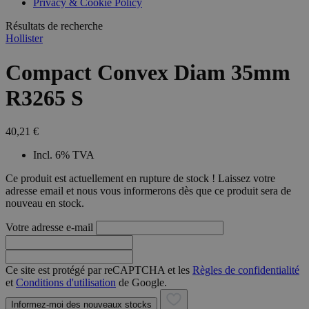
Privacy & Cookie Policy
combineren to
veel versc
gebruikerssess
Microsoft
analytische
Résultats de recherche
waardoor 
doeleinden.
kunnen w
Hollister
gevolgd.
Compact Convex Diam 35mm
R3265 S
40,21 €
Incl. 6% TVA
Ce produit est actuellement en rupture de stock ! Laissez votre
adresse email et nous vous informerons dès que ce produit sera de
nouveau en stock.
Votre adresse e-mail
Ce site est protégé par reCAPTCHA et les
Règles de confidentialité
et
Conditions d'utilisation
de Google.
Informez-moi des nouveaux stocks