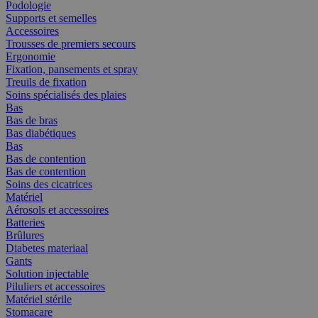
Podologie
Supports et semelles
Accessoires
Trousses de premiers secours
Ergonomie
Fixation, pansements et spray
Treuils de fixation
Soins spécialisés des plaies
Bas
Bas de bras
Bas diabétiques
Bas
Bas de contention
Bas de contention
Soins des cicatrices
Matériel
Aérosols et accessoires
Batteries
Brûlures
Diabetes materiaal
Gants
Solution injectable
Piluliers et accessoires
Matériel stérile
Stomacare