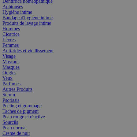
Dentifrice homéopathique
Aphtouses
Hygiène intime
Bandage d'hygiène intime
Produits de lavage intime
Hommes
Cicatrice
Lèvres
Femmes
Anti-rides et vieillissement
Visage
Mascara
Masques
Ongles
Yeux
Parfumes
Autres Produits
Serum
Psoriasis
Peeling et gommage
Taches de pigment
Peau rouge et réactive
Sourcils
Peau normal
Creme de nuit