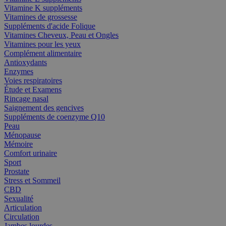
Vitamine K suppléments
Vitamines de grossesse
Suppléments d'acide Folique
Vitamines Cheveux, Peau et Ongles
Vitamines pour les yeux
Complément alimentaire
Antioxydants
Enzymes
Voies respiratoires
Étude et Examens
Rincage nasal
Saignement des gencives
Suppléments de coenzyme Q10
Peau
Ménopause
Mémoire
Comfort urinaire
Sport
Prostate
Stress et Sommeil
CBD
Sexualité
Articulation
Circulation
Jambes lourdes