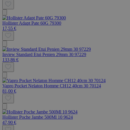
Hollister Adapt Pate 60G 79300
17,55 €
Inview Standard Etui Penien 29mm 30 97229
133,86 €
Vapro Pocket Nelaton Homme CH12 40cm 30 70124
81,00 €
Hollister Poche Jambe 500Ml 10 9624
47,90 €