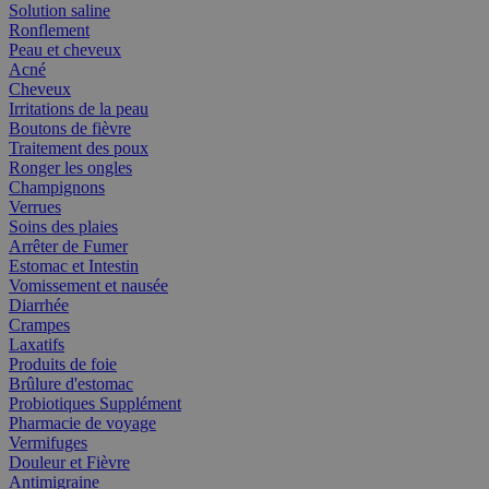
Solution saline
Ronflement
Peau et cheveux
Acné
Cheveux
Irritations de la peau
Boutons de fièvre
Traitement des poux
Ronger les ongles
Champignons
Verrues
Soins des plaies
Arrêter de Fumer
Estomac et Intestin
Vomissement et nausée
Diarrhée
Crampes
Laxatifs
Produits de foie
Brûlure d'estomac
Probiotiques Supplément
Pharmacie de voyage
Vermifuges
Douleur et Fièvre
Antimigraine