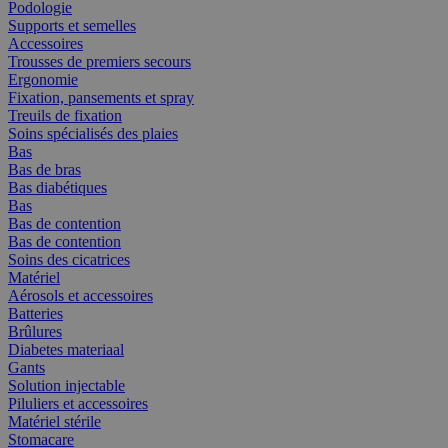
Podologie
Supports et semelles
Accessoires
Trousses de premiers secours
Ergonomie
Fixation, pansements et spray
Treuils de fixation
Soins spécialisés des plaies
Bas
Bas de bras
Bas diabétiques
Bas
Bas de contention
Bas de contention
Soins des cicatrices
Matériel
Aérosols et accessoires
Batteries
Brûlures
Diabetes materiaal
Gants
Solution injectable
Piluliers et accessoires
Matériel stérile
Stomacare