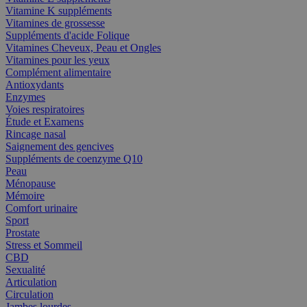
Vitamine K suppléments
Vitamines de grossesse
Suppléments d'acide Folique
Vitamines Cheveux, Peau et Ongles
Vitamines pour les yeux
Complément alimentaire
Antioxydants
Enzymes
Voies respiratoires
Étude et Examens
Rincage nasal
Saignement des gencives
Suppléments de coenzyme Q10
Peau
Ménopause
Mémoire
Comfort urinaire
Sport
Prostate
Stress et Sommeil
CBD
Sexualité
Articulation
Circulation
Jambes lourdes