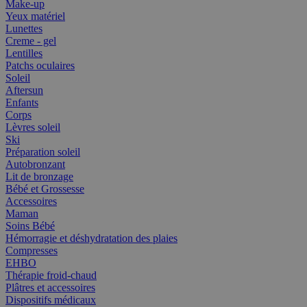
Make-up
Yeux matériel
Lunettes
Creme - gel
Lentilles
Patchs oculaires
Soleil
Aftersun
Enfants
Corps
Lèvres soleil
Ski
Préparation soleil
Autobronzant
Lit de bronzage
Bébé et Grossesse
Accessoires
Maman
Soins Bébé
Hémorragie et déshydratation des plaies
Compresses
EHBO
Thérapie froid-chaud
Plâtres et accessoires
Dispositifs médicaux