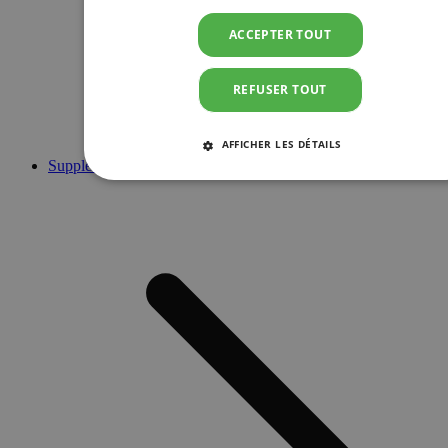
ACCEPTER TOUT
REFUSER TOUT
AFFICHER LES DÉTAILS
Suppléments
STRICTEMENT NÉCESSAIRES
PERFORMANCE
CIBLAGE
FONCTIONNALITÉ
Strictement nécessaires
Performance
Ciblage
Fonctionnalité
Les cookies strictement nécessaires habilitent des