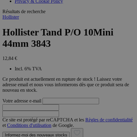
Privacy & Cookie Policy
combineren to
veel versc
gebruikerssess
Microsoft
analytische
Résultats de recherche
waardoor 
doeleinden.
kunnen w
Hollister
gevolgd.
Hollister Tand P/O 10Mini
44mm 3843
12,84 €
Incl. 6% TVA
Ce produit est actuellement en rupture de stock ! Laissez votre
adresse email et nous vous informerons dès que ce produit sera de
nouveau en stock.
Votre adresse e-mail
Ce site est protégé par reCAPTCHA et les
Règles de confidentialité
et
Conditions d'utilisation
de Google.
Informez-moi des nouveaux stocks