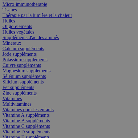
Micro-immunotherapie
Tisanes
Thérapie par la lumière et la chaleur
Huiles
Oligo-elements
Huiles végétales
Suppléments d'acides aminés
Mineraux
Calcium suppléments
Jode suppléments
Potassium suppléments
Cuivre suppléments
Magnésium suppléments
Sélénium suppléments
Silicium suppléments
Fer suppléments
Zinc suppléments
Vitamines
Multivitamines
Vitamines pour les enfants
Vitamine A suppléments
Vitamine B suppléments
Vitamine C suppléments
Vitamine D suppléments
Vitamine E suppléments