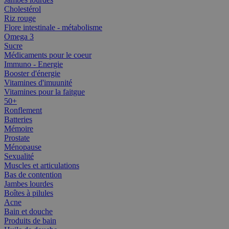
Cholestérol
Riz rouge
Flore intestinale - métabolisme
Omega 3
Sucre
Médicaments pour le coeur
Immuno - Energie
Booster d'énergie
Vitamines d'imuunité
Vitamines pour la faitgue
50+
Ronflement
Batteries
Mémoire
Prostate
Ménopause
Sexualité
Muscles et articulations
Bas de contention
Jambes lourdes
Boîtes à pilules
Acne
Bain et douche
Produits de bain