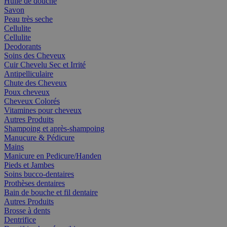
Huile de douche
Savon
Peau très seche
Cellulite
Cellulite
Deodorants
Soins des Cheveux
Cuir Chevelu Sec et Irrité
Antipelliculaire
Chute des Cheveux
Poux cheveux
Cheveux Colorés
Vitamines pour cheveux
Autres Produits
Shampoing et après-shampoing
Manucure & Pédicure
Mains
Manicure en Pedicure/Handen
Pieds et Jambes
Soins bucco-dentaires
Prothèses dentaires
Bain de bouche et fil dentaire
Autres Produits
Brosse à dents
Dentrifice