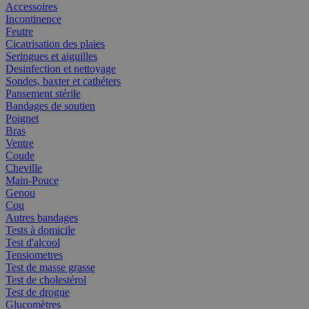
Accessoires
Incontinence
Feutre
Cicatrisation des plaies
Seringues et aiguilles
Desinfection et nettoyage
Sondes, baxter et cathéters
Pansement stérile
Bandages de soutien
Poignet
Bras
Ventre
Coude
Cheville
Main-Pouce
Genou
Cou
Autres bandages
Tests à domicile
Test d'alcool
Tensiometres
Test de masse grasse
Test de cholestérol
Test de drogue
Glucomètres