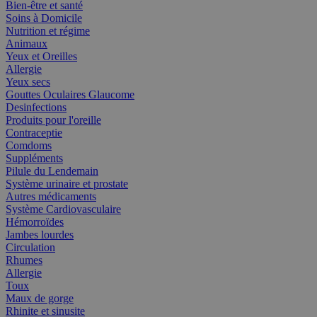
Bien-être et santé
Soins à Domicile
Nutrition et régime
Animaux
Yeux et Oreilles
Allergie
Yeux secs
Gouttes Oculaires Glaucome
Desinfections
Produits pour l'oreille
Contraceptie
Comdoms
Suppléments
Pilule du Lendemain
Système urinaire et prostate
Autres médicaments
Système Cardiovasculaire
Hémorroïdes
Jambes lourdes
Circulation
Rhumes
Allergie
Toux
Maux de gorge
Rhinite et sinusite