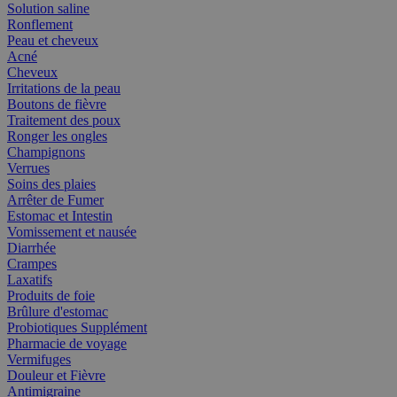
Solution saline
Ronflement
Peau et cheveux
Acné
Cheveux
Irritations de la peau
Boutons de fièvre
Traitement des poux
Ronger les ongles
Champignons
Verrues
Soins des plaies
Arrêter de Fumer
Estomac et Intestin
Vomissement et nausée
Diarrhée
Crampes
Laxatifs
Produits de foie
Brûlure d'estomac
Probiotiques Supplément
Pharmacie de voyage
Vermifuges
Douleur et Fièvre
Antimigraine