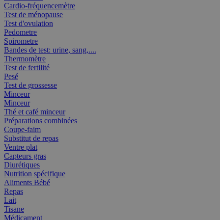
Cardio-fréquencemètre
Test de ménopause
Test d'ovulation
Pedometre
Spirometre
Bandes de test: urine, sang,....
Thermomètre
Test de fertilité
Pesé
Test de grossesse
Minceur
Minceur
Thé et café minceur
Préparations combinées
Coupe-faim
Substitut de repas
Ventre plat
Capteurs gras
Diurétiques
Nutrition spécifique
Aliments Bébé
Repas
Lait
Tisane
Médicament