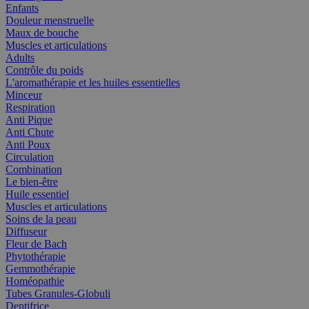
Enfants
Douleur menstruelle
Maux de bouche
Muscles et articulations
Adults
Contrôle du poids
L'aromathérapie et les huiles essentielles
Minceur
Respiration
Anti Pique
Anti Chute
Anti Poux
Circulation
Combination
Le bien-être
Huile essentiel
Muscles et articulations
Soins de la peau
Diffuseur
Fleur de Bach
Phytothérapie
Gemmothérapie
Homéopathie
Tubes Granules-Globuli
Dentifrice