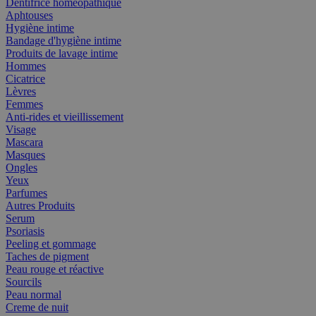
Dentifrice homéopathique
Aphtouses
Hygiène intime
Bandage d'hygiène intime
Produits de lavage intime
Hommes
Cicatrice
Lèvres
Femmes
Anti-rides et vieillissement
Visage
Mascara
Masques
Ongles
Yeux
Parfumes
Autres Produits
Serum
Psoriasis
Peeling et gommage
Taches de pigment
Peau rouge et réactive
Sourcils
Peau normal
Creme de nuit