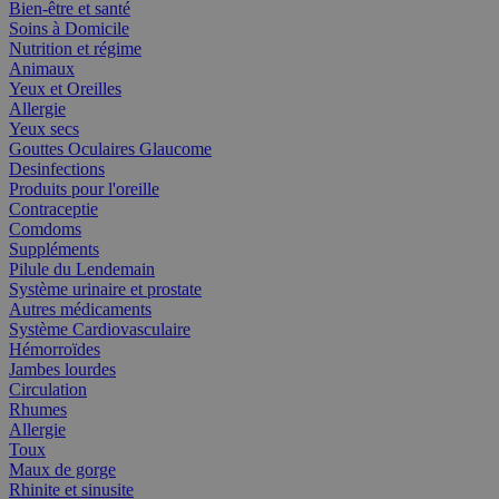
Bien-être et santé
Soins à Domicile
Nutrition et régime
Animaux
Yeux et Oreilles
Allergie
Yeux secs
Gouttes Oculaires Glaucome
Desinfections
Produits pour l'oreille
Contraceptie
Comdoms
Suppléments
Pilule du Lendemain
Système urinaire et prostate
Autres médicaments
Système Cardiovasculaire
Hémorroïdes
Jambes lourdes
Circulation
Rhumes
Allergie
Toux
Maux de gorge
Rhinite et sinusite