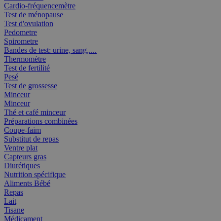
Cardio-fréquencemètre
Test de ménopause
Test d'ovulation
Pedometre
Spirometre
Bandes de test: urine, sang,....
Thermomètre
Test de fertilité
Pesé
Test de grossesse
Minceur
Minceur
Thé et café minceur
Préparations combinées
Coupe-faim
Substitut de repas
Ventre plat
Capteurs gras
Diurétiques
Nutrition spécifique
Aliments Bébé
Repas
Lait
Tisane
Médicament