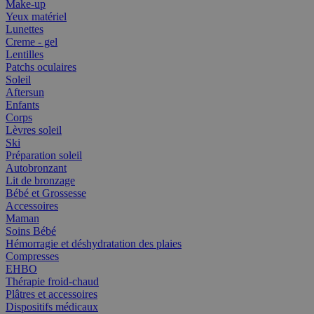
Make-up
Yeux matériel
Lunettes
Creme - gel
Lentilles
Patchs oculaires
Soleil
Aftersun
Enfants
Corps
Lèvres soleil
Ski
Préparation soleil
Autobronzant
Lit de bronzage
Bébé et Grossesse
Accessoires
Maman
Soins Bébé
Hémorragie et déshydratation des plaies
Compresses
EHBO
Thérapie froid-chaud
Plâtres et accessoires
Dispositifs médicaux