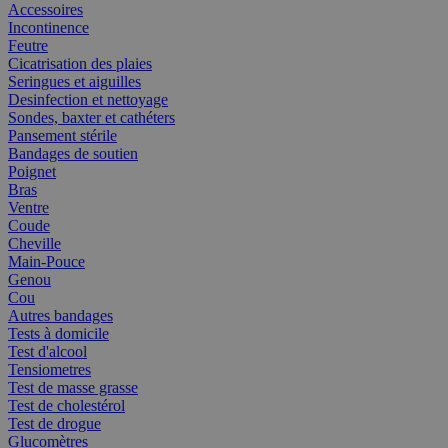
Accessoires
Incontinence
Feutre
Cicatrisation des plaies
Seringues et aiguilles
Desinfection et nettoyage
Sondes, baxter et cathéters
Pansement stérile
Bandages de soutien
Poignet
Bras
Ventre
Coude
Cheville
Main-Pouce
Genou
Cou
Autres bandages
Tests à domicile
Test d'alcool
Tensiometres
Test de masse grasse
Test de cholestérol
Test de drogue
Glucomètres