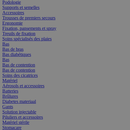
Podologie
Supports et semelles
Accessoires
Trousses de premiers secours
Ergonomie
Fixation, pansements et spray
Treuils de fixation
Soins spécialisés des plaies
Bas
Bas de bras
Bas diabétiques
Bas
Bas de contention
Bas de contention
Soins des cicatrices
Matériel
Aérosols et accessoires
Batteries
Brûlures
Diabetes materiaal
Gants
Solution injectable
Piluliers et accessoires
Matériel stérile
Stomacare