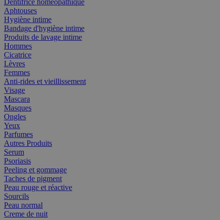
Dentifrice homéopathique
Aphtouses
Hygiène intime
Bandage d'hygiène intime
Produits de lavage intime
Hommes
Cicatrice
Lèvres
Femmes
Anti-rides et vieillissement
Visage
Mascara
Masques
Ongles
Yeux
Parfumes
Autres Produits
Serum
Psoriasis
Peeling et gommage
Taches de pigment
Peau rouge et réactive
Sourcils
Peau normal
Creme de nuit