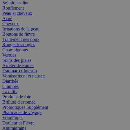
Solution saline
Ronflement
Peau et cheveux
Acné
Cheveux
Irritations de la peau
Boutons de fièvre
Traitement des poux
Ronger les ongles
Champignons
Verrues
Soins des plaies
Arrêter de Fumer
Estomac et Intestin
Vomissement et nausée
Diarrhée
Crampes
Laxatifs
Produits de foie
Brûlure d'estomac
Probiotiques Supplément
Pharmacie de voyage
Vermifuges
Douleur et Fièvre
Antimigraine