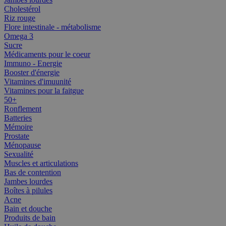
Cholestérol
Riz rouge
Flore intestinale - métabolisme
Omega 3
Sucre
Médicaments pour le coeur
Immuno - Energie
Booster d'énergie
Vitamines d'imuunité
Vitamines pour la faitgue
50+
Ronflement
Batteries
Mémoire
Prostate
Ménopause
Sexualité
Muscles et articulations
Bas de contention
Jambes lourdes
Boîtes à pilules
Acne
Bain et douche
Produits de bain