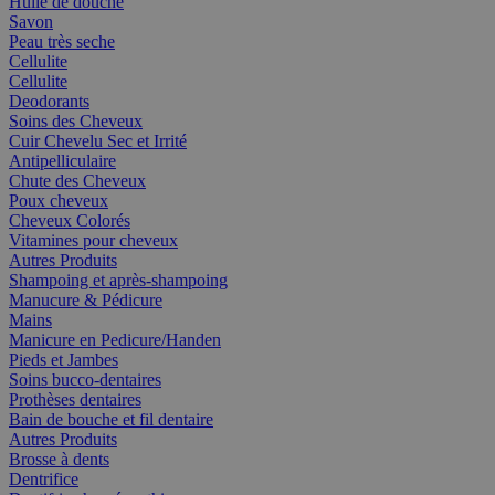
Huile de douche
Savon
Peau très seche
Cellulite
Cellulite
Deodorants
Soins des Cheveux
Cuir Chevelu Sec et Irrité
Antipelliculaire
Chute des Cheveux
Poux cheveux
Cheveux Colorés
Vitamines pour cheveux
Autres Produits
Shampoing et après-shampoing
Manucure & Pédicure
Mains
Manicure en Pedicure/Handen
Pieds et Jambes
Soins bucco-dentaires
Prothèses dentaires
Bain de bouche et fil dentaire
Autres Produits
Brosse à dents
Dentrifice