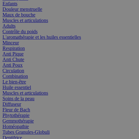
Enfants
Douleur menstruelle
Maux de bouche
Muscles et articulations
Adults
Contrôle du poids
L'aromathérapie et les huiles essentielles
Minceur
Respiration
Anti Pique
Anti Chute
Anti Poux
Circulation
Combination
Le bien-être
Huile essentiel
Muscles et articulations
Soins de la peau
Diffuseur
Fleur de Bach
Phytothérapie
Gemmothérapie
Homéopathie
Tubes Granules-Globuli
Dentifrice