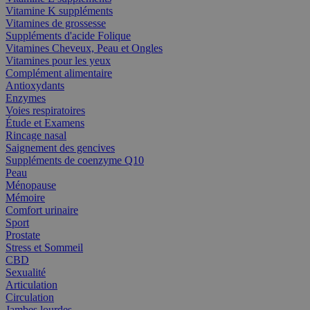
Vitamine K suppléments
Vitamines de grossesse
Suppléments d'acide Folique
Vitamines Cheveux, Peau et Ongles
Vitamines pour les yeux
Complément alimentaire
Antioxydants
Enzymes
Voies respiratoires
Étude et Examens
Rincage nasal
Saignement des gencives
Suppléments de coenzyme Q10
Peau
Ménopause
Mémoire
Comfort urinaire
Sport
Prostate
Stress et Sommeil
CBD
Sexualité
Articulation
Circulation
Jambes lourdes