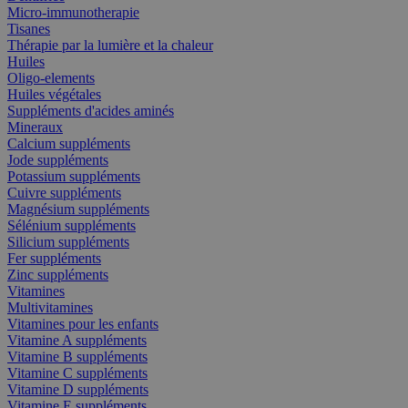
Micro-immunotherapie
Tisanes
Thérapie par la lumière et la chaleur
Huiles
Oligo-elements
Huiles végétales
Suppléments d'acides aminés
Mineraux
Calcium suppléments
Jode suppléments
Potassium suppléments
Cuivre suppléments
Magnésium suppléments
Sélénium suppléments
Silicium suppléments
Fer suppléments
Zinc suppléments
Vitamines
Multivitamines
Vitamines pour les enfants
Vitamine A suppléments
Vitamine B suppléments
Vitamine C suppléments
Vitamine D suppléments
Vitamine E suppléments