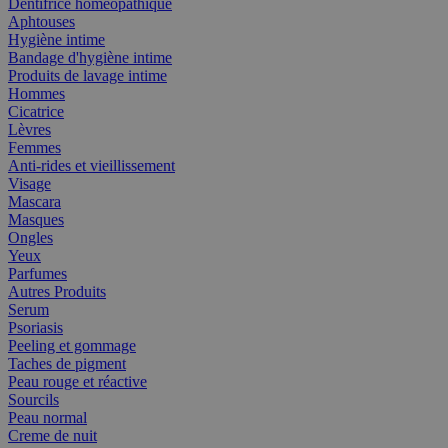
Dentifrice homéopathique
Aphtouses
Hygiène intime
Bandage d'hygiène intime
Produits de lavage intime
Hommes
Cicatrice
Lèvres
Femmes
Anti-rides et vieillissement
Visage
Mascara
Masques
Ongles
Yeux
Parfumes
Autres Produits
Serum
Psoriasis
Peeling et gommage
Taches de pigment
Peau rouge et réactive
Sourcils
Peau normal
Creme de nuit