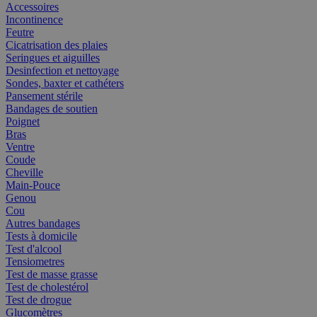
Accessoires
Incontinence
Feutre
Cicatrisation des plaies
Seringues et aiguilles
Desinfection et nettoyage
Sondes, baxter et cathéters
Pansement stérile
Bandages de soutien
Poignet
Bras
Ventre
Coude
Cheville
Main-Pouce
Genou
Cou
Autres bandages
Tests à domicile
Test d'alcool
Tensiometres
Test de masse grasse
Test de cholestérol
Test de drogue
Glucomètres