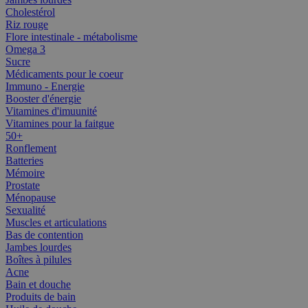
Cholestérol
Riz rouge
Flore intestinale - métabolisme
Omega 3
Sucre
Médicaments pour le coeur
Immuno - Energie
Booster d'énergie
Vitamines d'imuunité
Vitamines pour la faitgue
50+
Ronflement
Batteries
Mémoire
Prostate
Ménopause
Sexualité
Muscles et articulations
Bas de contention
Jambes lourdes
Boîtes à pilules
Acne
Bain et douche
Produits de bain