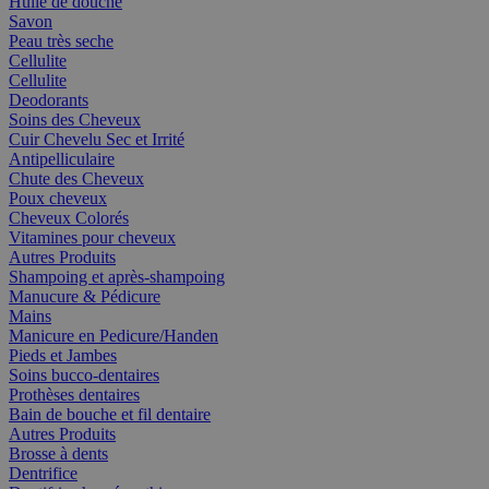
Huile de douche
Savon
Peau très seche
Cellulite
Cellulite
Deodorants
Soins des Cheveux
Cuir Chevelu Sec et Irrité
Antipelliculaire
Chute des Cheveux
Poux cheveux
Cheveux Colorés
Vitamines pour cheveux
Autres Produits
Shampoing et après-shampoing
Manucure & Pédicure
Mains
Manicure en Pedicure/Handen
Pieds et Jambes
Soins bucco-dentaires
Prothèses dentaires
Bain de bouche et fil dentaire
Autres Produits
Brosse à dents
Dentrifice