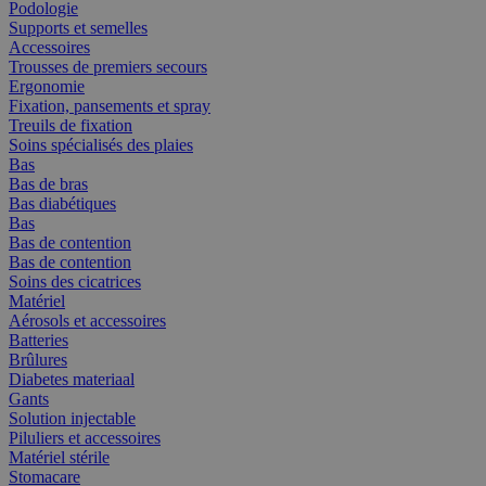
Podologie
Supports et semelles
Accessoires
Trousses de premiers secours
Ergonomie
Fixation, pansements et spray
Treuils de fixation
Soins spécialisés des plaies
Bas
Bas de bras
Bas diabétiques
Bas
Bas de contention
Bas de contention
Soins des cicatrices
Matériel
Aérosols et accessoires
Batteries
Brûlures
Diabetes materiaal
Gants
Solution injectable
Piluliers et accessoires
Matériel stérile
Stomacare