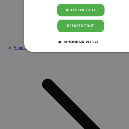
ACCEPTER TOUT
REFUSER TOUT
AFFICHER LES DÉTAILS
Suppléments
STRICTEMENT NÉCESSAIRES
PERFORMANCE
CIBLAGE
FONCTIONNALITÉ
Strictement nécessaires
Performance
Ciblage
Fonctionnalité
Les cookies strictement nécessaires habilitent des