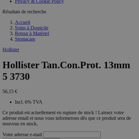
Privacy & Cookie Policy
combineren to
veel versc
gebruikerssess
Microsoft
analytische
Résultats de recherche
waardoor 
doeleinden.
kunnen w
gevolgd.
Accueil
Soins à Domicile
Retour à
Matériel
Stomacare
Hollister
Hollister Tan.Con.Prot. 13mm
5 3730
56,15 €
Incl. 6% TVA
Ce produit est actuellement en rupture de stock ! Laissez votre
adresse email et nous vous informerons dès que ce produit sera de
nouveau en stock.
Votre adresse e-mail