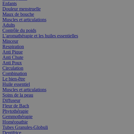
Enfants
Douleur menstruelle
Maux de bouche
Muscles et articulations
Adults
Contrôle du poids
L'aromathérapie et les huiles essentielles
Minceur
Respiration
Anti Pique
Anti Chute
Anti Poux
Circulation
Combination
Le bien-être
Huile essentiel
Muscles et articulations
Soins de la peau
Diffuseur
Fleur de Bach
Phytothérapie
Gemmothérapie
Homéopathie
Tubes Granules-Globuli
Dentifrice