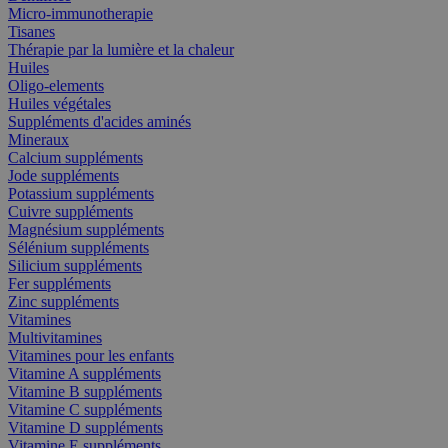
Micro-immunotherapie
Tisanes
Thérapie par la lumière et la chaleur
Huiles
Oligo-elements
Huiles végétales
Suppléments d'acides aminés
Mineraux
Calcium suppléments
Jode suppléments
Potassium suppléments
Cuivre suppléments
Magnésium suppléments
Sélénium suppléments
Silicium suppléments
Fer suppléments
Zinc suppléments
Vitamines
Multivitamines
Vitamines pour les enfants
Vitamine A suppléments
Vitamine B suppléments
Vitamine C suppléments
Vitamine D suppléments
Vitamine E suppléments