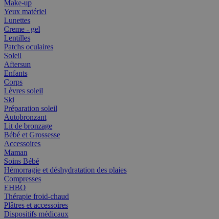
Make-up
Yeux matériel
Lunettes
Creme - gel
Lentilles
Patchs oculaires
Soleil
Aftersun
Enfants
Corps
Lèvres soleil
Ski
Préparation soleil
Autobronzant
Lit de bronzage
Bébé et Grossesse
Accessoires
Maman
Soins Bébé
Hémorragie et déshydratation des plaies
Compresses
EHBO
Thérapie froid-chaud
Plâtres et accessoires
Dispositifs médicaux