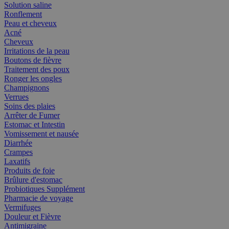
Solution saline
Ronflement
Peau et cheveux
Acné
Cheveux
Irritations de la peau
Boutons de fièvre
Traitement des poux
Ronger les ongles
Champignons
Verrues
Soins des plaies
Arrêter de Fumer
Estomac et Intestin
Vomissement et nausée
Diarrhée
Crampes
Laxatifs
Produits de foie
Brûlure d'estomac
Probiotiques Supplément
Pharmacie de voyage
Vermifuges
Douleur et Fièvre
Antimigraine