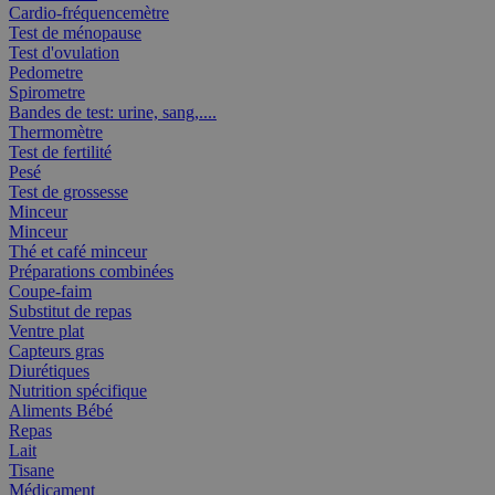
Cardio-fréquencemètre
Test de ménopause
Test d'ovulation
Pedometre
Spirometre
Bandes de test: urine, sang,....
Thermomètre
Test de fertilité
Pesé
Test de grossesse
Minceur
Minceur
Thé et café minceur
Préparations combinées
Coupe-faim
Substitut de repas
Ventre plat
Capteurs gras
Diurétiques
Nutrition spécifique
Aliments Bébé
Repas
Lait
Tisane
Médicament