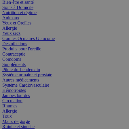
Bien-être et santé
Soins à Domicile
Nutrition et régime
Animaux
Yeux et Oreilles
Allergie
Yeux secs
Gouttes Oculaires Glaucome
Desinfections
Produits pour l'oreille
Contraceptie
Comdoms
Suppléments
Pilule du Lendemain
Système urinaire et prostate
Autres médicaments
Système Cardiovasculaire
Hémorroïdes
Jambes lourdes
Circulation
Rhumes
Allergie
Toux
Maux de gorge
Rhinite et sinusite