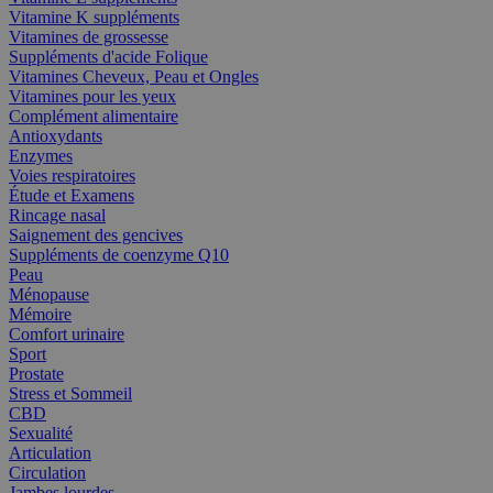
Vitamine K suppléments
Vitamines de grossesse
Suppléments d'acide Folique
Vitamines Cheveux, Peau et Ongles
Vitamines pour les yeux
Complément alimentaire
Antioxydants
Enzymes
Voies respiratoires
Étude et Examens
Rincage nasal
Saignement des gencives
Suppléments de coenzyme Q10
Peau
Ménopause
Mémoire
Comfort urinaire
Sport
Prostate
Stress et Sommeil
CBD
Sexualité
Articulation
Circulation
Jambes lourdes