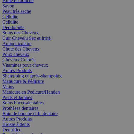
Huile de douche
Savon
Peau très seche
Cellulite
Cellulite
Deodorants
Soins des Cheveux
Cuir Chevelu Sec et Irrité
Antipelliculaire
Chute des Cheveux
Poux cheveux
Cheveux Colorés
Vitamines pour cheveux
Autres Produits
Shampoing et après-shampoing
Manucure & Pédicure
Mains
Manicure en Pedicure/Handen
Pieds et Jambes
Soins bucco-dentaires
Prothèses dentaires
Bain de bouche et fil dentaire
Autres Produits
Brosse à dents
Dentrifice