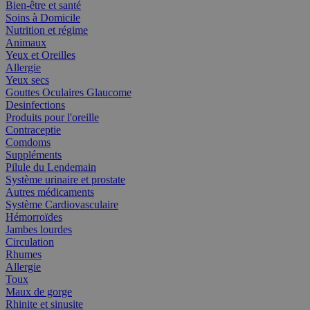
Bien-être et santé
Soins à Domicile
Nutrition et régime
Animaux
Yeux et Oreilles
Allergie
Yeux secs
Gouttes Oculaires Glaucome
Desinfections
Produits pour l'oreille
Contraceptie
Comdoms
Suppléments
Pilule du Lendemain
Système urinaire et prostate
Autres médicaments
Système Cardiovasculaire
Hémorroïdes
Jambes lourdes
Circulation
Rhumes
Allergie
Toux
Maux de gorge
Rhinite et sinusite