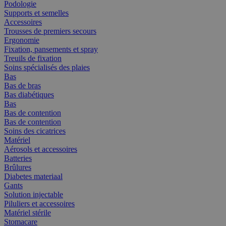
Podologie
Supports et semelles
Accessoires
Trousses de premiers secours
Ergonomie
Fixation, pansements et spray
Treuils de fixation
Soins spécialisés des plaies
Bas
Bas de bras
Bas diabétiques
Bas
Bas de contention
Bas de contention
Soins des cicatrices
Matériel
Aérosols et accessoires
Batteries
Brûlures
Diabetes materiaal
Gants
Solution injectable
Piluliers et accessoires
Matériel stérile
Stomacare