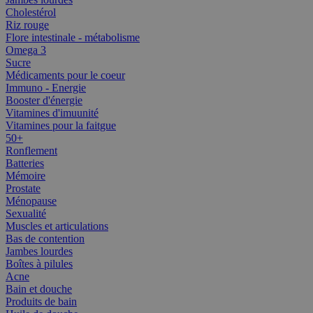
Cholestérol
Riz rouge
Flore intestinale - métabolisme
Omega 3
Sucre
Médicaments pour le coeur
Immuno - Energie
Booster d'énergie
Vitamines d'imuunité
Vitamines pour la faitgue
50+
Ronflement
Batteries
Mémoire
Prostate
Ménopause
Sexualité
Muscles et articulations
Bas de contention
Jambes lourdes
Boîtes à pilules
Acne
Bain et douche
Produits de bain