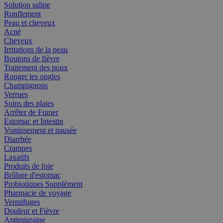
Solution saline
Ronflement
Peau et cheveux
Acné
Cheveux
Irritations de la peau
Boutons de fièvre
Traitement des poux
Ronger les ongles
Champignons
Verrues
Soins des plaies
Arrêter de Fumer
Estomac et Intestin
Vomissement et nausée
Diarrhée
Crampes
Laxatifs
Produits de foie
Brûlure d'estomac
Probiotiques Supplément
Pharmacie de voyage
Vermifuges
Douleur et Fièvre
Antimigraine