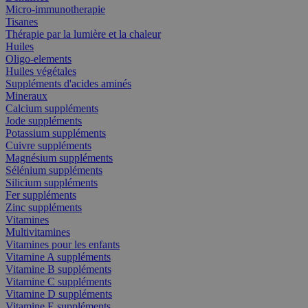
Micro-immunotherapie
Tisanes
Thérapie par la lumière et la chaleur
Huiles
Oligo-elements
Huiles végétales
Suppléments d'acides aminés
Mineraux
Calcium suppléments
Jode suppléments
Potassium suppléments
Cuivre suppléments
Magnésium suppléments
Sélénium suppléments
Silicium suppléments
Fer suppléments
Zinc suppléments
Vitamines
Multivitamines
Vitamines pour les enfants
Vitamine A suppléments
Vitamine B suppléments
Vitamine C suppléments
Vitamine D suppléments
Vitamine E suppléments