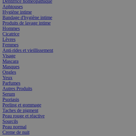
Dentifrice homéopathique
Aphtouses
Hygiène intime
Bandage d'hygiène intime
Produits de lavage intime
Hommes
Cicatrice
Lèvres
Femmes
Anti-rides et vieillissement
Visage
Mascara
Masques
Ongles
Yeux
Parfumes
Autres Produits
Serum
Psoriasis
Peeling et gommage
Taches de pigment
Peau rouge et réactive
Sourcils
Peau normal
Creme de nuit