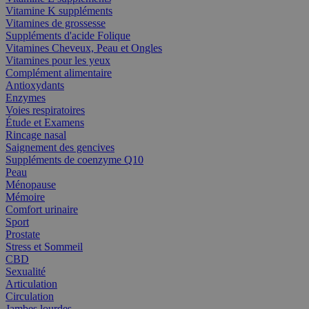
Vitamine K suppléments
Vitamines de grossesse
Suppléments d'acide Folique
Vitamines Cheveux, Peau et Ongles
Vitamines pour les yeux
Complément alimentaire
Antioxydants
Enzymes
Voies respiratoires
Étude et Examens
Rincage nasal
Saignement des gencives
Suppléments de coenzyme Q10
Peau
Ménopause
Mémoire
Comfort urinaire
Sport
Prostate
Stress et Sommeil
CBD
Sexualité
Articulation
Circulation
Jambes lourdes