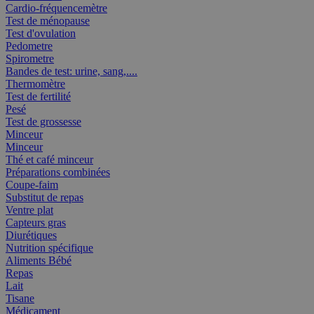
Cardio-fréquencemètre
Test de ménopause
Test d'ovulation
Pedometre
Spirometre
Bandes de test: urine, sang,....
Thermomètre
Test de fertilité
Pesé
Test de grossesse
Minceur
Minceur
Thé et café minceur
Préparations combinées
Coupe-faim
Substitut de repas
Ventre plat
Capteurs gras
Diurétiques
Nutrition spécifique
Aliments Bébé
Repas
Lait
Tisane
Médicament