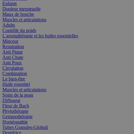
Enfants
Douleur menstruelle
Maux de bouche
Muscles et articulations
Adults
Contrôle du poids
L'aromathérapie et les huiles essentielles
Minceur
Respiration
Anti Pique
Anti Chute
Anti Poux
Circulation
Combination
Le bien-être
Huile essentiel
Muscles et articulations
Soins de la peau
Diffuseur
Fleur de Bach
Phytothérapie
Gemmothérapie
Homéopathie
Tubes Granules-Globuli
Dentifrice