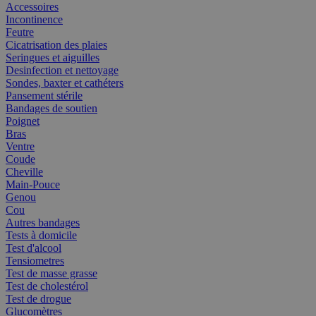
Accessoires
Incontinence
Feutre
Cicatrisation des plaies
Seringues et aiguilles
Desinfection et nettoyage
Sondes, baxter et cathéters
Pansement stérile
Bandages de soutien
Poignet
Bras
Ventre
Coude
Cheville
Main-Pouce
Genou
Cou
Autres bandages
Tests à domicile
Test d'alcool
Tensiometres
Test de masse grasse
Test de cholestérol
Test de drogue
Glucomètres