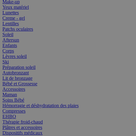
Make-up
Yeux matériel
Lunettes
Creme - gel
Lentilles
Patchs oculaires
Soleil
Aftersun
Enfants
Corps
Lèvres soleil
Ski
Préparation soleil
Autobronzant
Lit de bronzage
Bébé et Grossesse
Accessoires
Maman
Soins Bébé
Hémorragie et déshydratation des plaies
Compresses
EHBO
Thérapie froid-chaud
Plâtres et accessoires
Dispositifs médicaux