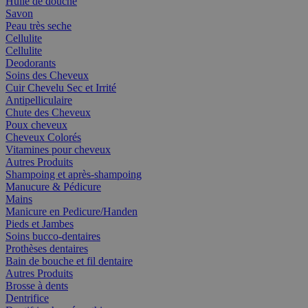
Huile de douche
Savon
Peau très seche
Cellulite
Cellulite
Deodorants
Soins des Cheveux
Cuir Chevelu Sec et Irrité
Antipelliculaire
Chute des Cheveux
Poux cheveux
Cheveux Colorés
Vitamines pour cheveux
Autres Produits
Shampoing et après-shampoing
Manucure & Pédicure
Mains
Manicure en Pedicure/Handen
Pieds et Jambes
Soins bucco-dentaires
Prothèses dentaires
Bain de bouche et fil dentaire
Autres Produits
Brosse à dents
Dentrifice