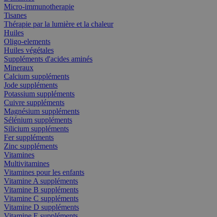
Micro-immunotherapie
Tisanes
Thérapie par la lumière et la chaleur
Huiles
Oligo-elements
Huiles végétales
Suppléments d'acides aminés
Mineraux
Calcium suppléments
Jode suppléments
Potassium suppléments
Cuivre suppléments
Magnésium suppléments
Sélénium suppléments
Silicium suppléments
Fer suppléments
Zinc suppléments
Vitamines
Multivitamines
Vitamines pour les enfants
Vitamine A suppléments
Vitamine B suppléments
Vitamine C suppléments
Vitamine D suppléments
Vitamine E suppléments