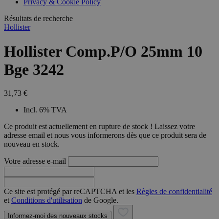
Privacy & Cookie Policy
combineren to
veel versc
gebruikerssess
Microsoft
analytische
Résultats de recherche
waardoor 
doeleinden.
kunnen w
Hollister
gevolgd.
Hollister Comp.P/O 25mm 10
Bge 3242
31,73 €
Incl. 6% TVA
Ce produit est actuellement en rupture de stock ! Laissez votre
adresse email et nous vous informerons dès que ce produit sera de
nouveau en stock.
Votre adresse e-mail
Ce site est protégé par reCAPTCHA et les
Règles de confidentialité
et
Conditions d'utilisation
de Google.
Informez-moi des nouveaux stocks