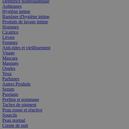
Dentifrice homéopathique
Aphtouses
Hygiène intime
Bandage d'hygiène intime
Produits de lavage intime
Hommes
Cicatrice
Lèvres
Femmes
Anti-rides et vieillissement
Visage
Mascara
Masques
Ongles
Yeux
Parfumes
Autres Produits
Serum
Psoriasis
Peeling et gommage
Taches de pigment
Peau rouge et réactive
Sourcils
Peau normal
Creme de nuit