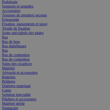
Podologie
Supports et semelles
Accessoires
Trousses de premiers secours
Ergonomie
Fixation, pansements et spray
Treuils de fixation
Soins spécialisés des plaies
Bas
Bas de bras
Bas diabétiques
Bas
Bas de contention
Bas de contention
Soins des cicatrices
Matériel
Aérosols et accessoires
Batteries
Brûlures
Diabetes materiaal
Gants
Solution injectable
Piluliers et accessoires
Matériel stérile
Stomacare