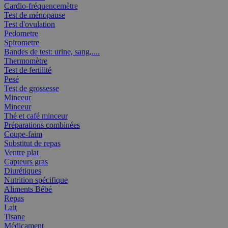
Cardio-fréquencemètre
Test de ménopause
Test d'ovulation
Pedometre
Spirometre
Bandes de test: urine, sang,....
Thermomètre
Test de fertilité
Pesé
Test de grossesse
Minceur
Minceur
Thé et café minceur
Préparations combinées
Coupe-faim
Substitut de repas
Ventre plat
Capteurs gras
Diurétiques
Nutrition spécifique
Aliments Bébé
Repas
Lait
Tisane
Médicament