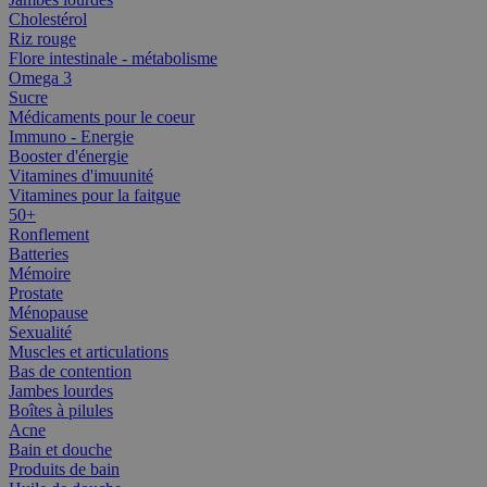
Cholestérol
Riz rouge
Flore intestinale - métabolisme
Omega 3
Sucre
Médicaments pour le coeur
Immuno - Energie
Booster d'énergie
Vitamines d'imuunité
Vitamines pour la faitgue
50+
Ronflement
Batteries
Mémoire
Prostate
Ménopause
Sexualité
Muscles et articulations
Bas de contention
Jambes lourdes
Boîtes à pilules
Acne
Bain et douche
Produits de bain