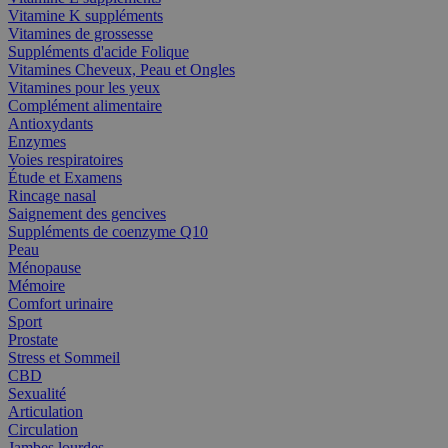
Vitamine K suppléments
Vitamines de grossesse
Suppléments d'acide Folique
Vitamines Cheveux, Peau et Ongles
Vitamines pour les yeux
Complément alimentaire
Antioxydants
Enzymes
Voies respiratoires
Étude et Examens
Rincage nasal
Saignement des gencives
Suppléments de coenzyme Q10
Peau
Ménopause
Mémoire
Comfort urinaire
Sport
Prostate
Stress et Sommeil
CBD
Sexualité
Articulation
Circulation
Jambes lourdes