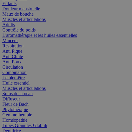
Enfants
Douleur menstruelle
Maux de bouche
Muscles et articulations
Adults
Contrôle du poids
L'aromathérapie et les huiles essentielles
Minceur
Respiration
Anti Pique
Anti Chute
Anti Poux
Circulation
Combination
Le bien-être
Huile essentiel
Muscles et articulations
Soins de la peau
Diffuseur
Fleur de Bach
Phytothérapie
Gemmothérapie
Homéopathie
Tubes Granules-Globuli
Dentifrice