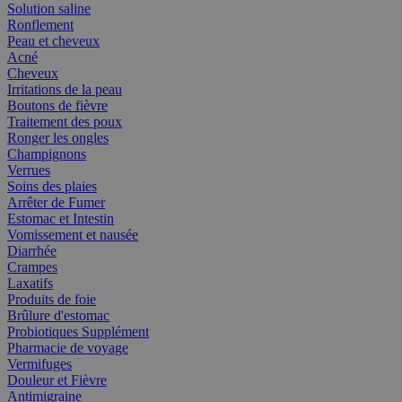
Solution saline
Ronflement
Peau et cheveux
Acné
Cheveux
Irritations de la peau
Boutons de fièvre
Traitement des poux
Ronger les ongles
Champignons
Verrues
Soins des plaies
Arrêter de Fumer
Estomac et Intestin
Vomissement et nausée
Diarrhée
Crampes
Laxatifs
Produits de foie
Brûlure d'estomac
Probiotiques Supplément
Pharmacie de voyage
Vermifuges
Douleur et Fièvre
Antimigraine