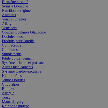
Bien-être et santé
Soins à Domicile
Nutrition et régime
Animaux
Yeux et Oreilles
Allergie
Yeux secs
Gouttes Oculaires Glaucome
Desinfections
Produits pour l'oreille
Contraceptie
Comdoms
Suppléments
Pilule du Lendemain
Système urinaire et prostate
Autres médicaments
Système Cardiovasculaire
Hémorroïdes
Jambes lourdes
Circulation
Rhumes
Allergie
Toux
Maux de gorge
Rhinite et sinusite