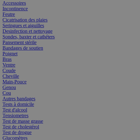
Accessoires
Incontinence
Feutre
Cicatrisation des plaies
Seringues et aiguilles
Desinfection et nettoyage
Sondes, baxter et cathéters
Pansement stérile
Bandages de soutien
Poignet
Bras
Ventre
Coude
Cheville
Main-Pouce
Genou
Cou
Autres bandages
Tests à domicile
Test d'alcool
Tensiometres
Test de masse grasse
Test de cholestérol
Test de drogue
Glucomètres