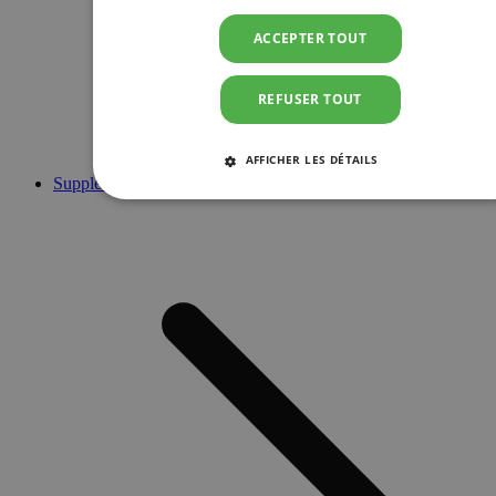
ACCEPTER TOUT
REFUSER TOUT
AFFICHER LES DÉTAILS
Suppléments
STRICTEMENT NÉCESSAIRES
PERFORMANCE
CIBLAGE
FONCTIONNALITÉ
Strictement nécessaires
Performance
Ciblage
Fonctionnalité
Les cookies strictement nécessaires habilitent des