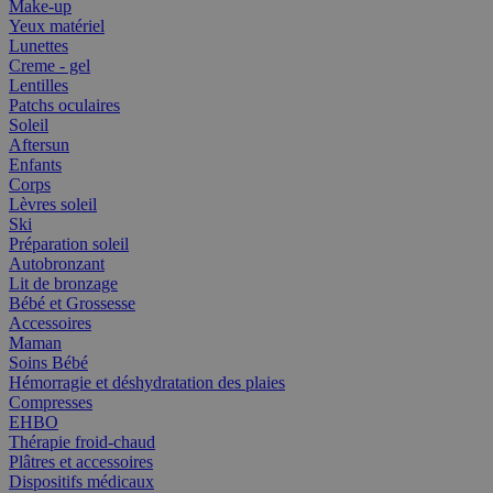
Make-up
Yeux matériel
Lunettes
Creme - gel
Lentilles
Patchs oculaires
Soleil
Aftersun
Enfants
Corps
Lèvres soleil
Ski
Préparation soleil
Autobronzant
Lit de bronzage
Bébé et Grossesse
Accessoires
Maman
Soins Bébé
Hémorragie et déshydratation des plaies
Compresses
EHBO
Thérapie froid-chaud
Plâtres et accessoires
Dispositifs médicaux