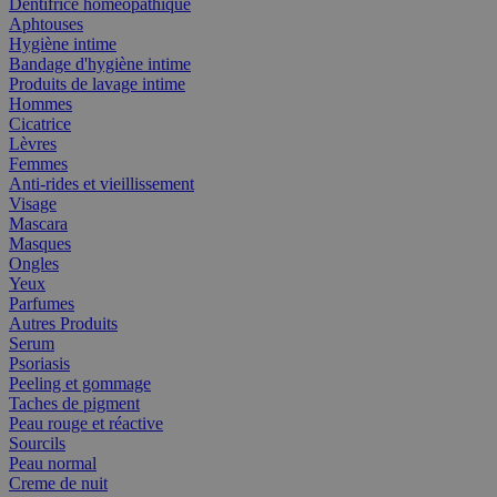
Dentifrice homéopathique
Aphtouses
Hygiène intime
Bandage d'hygiène intime
Produits de lavage intime
Hommes
Cicatrice
Lèvres
Femmes
Anti-rides et vieillissement
Visage
Mascara
Masques
Ongles
Yeux
Parfumes
Autres Produits
Serum
Psoriasis
Peeling et gommage
Taches de pigment
Peau rouge et réactive
Sourcils
Peau normal
Creme de nuit