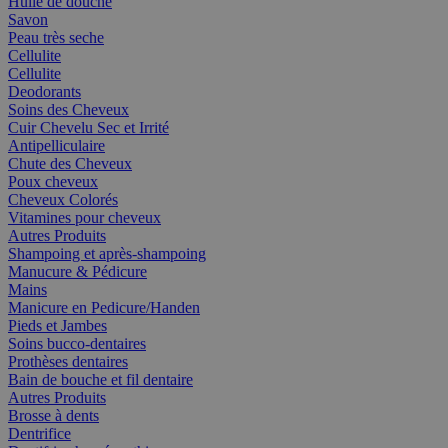
Huile de douche
Savon
Peau très seche
Cellulite
Cellulite
Deodorants
Soins des Cheveux
Cuir Chevelu Sec et Irrité
Antipelliculaire
Chute des Cheveux
Poux cheveux
Cheveux Colorés
Vitamines pour cheveux
Autres Produits
Shampoing et après-shampoing
Manucure & Pédicure
Mains
Manicure en Pedicure/Handen
Pieds et Jambes
Soins bucco-dentaires
Prothèses dentaires
Bain de bouche et fil dentaire
Autres Produits
Brosse à dents
Dentrifice