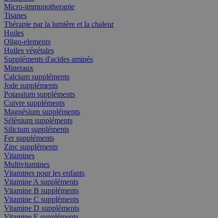
Micro-immunotherapie
Tisanes
Thérapie par la lumière et la chaleur
Huiles
Oligo-elements
Huiles végétales
Suppléments d'acides aminés
Mineraux
Calcium suppléments
Jode suppléments
Potassium suppléments
Cuivre suppléments
Magnésium suppléments
Sélénium suppléments
Silicium suppléments
Fer suppléments
Zinc suppléments
Vitamines
Multivitamines
Vitamines pour les enfants
Vitamine A suppléments
Vitamine B suppléments
Vitamine C suppléments
Vitamine D suppléments
Vitamine E suppléments