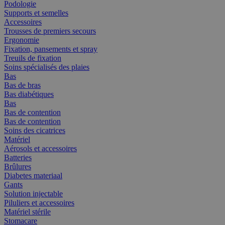
Podologie
Supports et semelles
Accessoires
Trousses de premiers secours
Ergonomie
Fixation, pansements et spray
Treuils de fixation
Soins spécialisés des plaies
Bas
Bas de bras
Bas diabétiques
Bas
Bas de contention
Bas de contention
Soins des cicatrices
Matériel
Aérosols et accessoires
Batteries
Brûlures
Diabetes materiaal
Gants
Solution injectable
Piluliers et accessoires
Matériel stérile
Stomacare