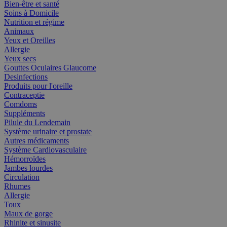
Bien-être et santé
Soins à Domicile
Nutrition et régime
Animaux
Yeux et Oreilles
Allergie
Yeux secs
Gouttes Oculaires Glaucome
Desinfections
Produits pour l'oreille
Contraceptie
Comdoms
Suppléments
Pilule du Lendemain
Système urinaire et prostate
Autres médicaments
Système Cardiovasculaire
Hémorroïdes
Jambes lourdes
Circulation
Rhumes
Allergie
Toux
Maux de gorge
Rhinite et sinusite