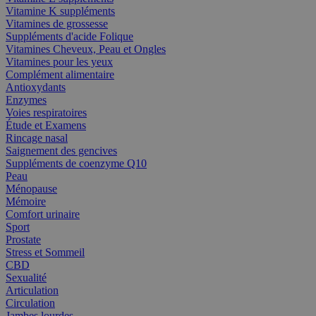
Vitamine K suppléments
Vitamines de grossesse
Suppléments d'acide Folique
Vitamines Cheveux, Peau et Ongles
Vitamines pour les yeux
Complément alimentaire
Antioxydants
Enzymes
Voies respiratoires
Étude et Examens
Rincage nasal
Saignement des gencives
Suppléments de coenzyme Q10
Peau
Ménopause
Mémoire
Comfort urinaire
Sport
Prostate
Stress et Sommeil
CBD
Sexualité
Articulation
Circulation
Jambes lourdes