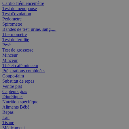
Cardio-fréquencemètre
Test de ménopause
Test d'ovulation
Pedometre
Spirometre
Bandes de test: urine, sang,....
Thermomètre
Test de fertilité
Pesé
Test de grossesse
Minceur
Minceur
Thé et café minceur
Préparations combinées
Coupe-faim
Substitut de repas
Ventre plat
Capteurs gras
Diurétiques
Nutrition spécifique
Aliments Bébé
Repas
Lait
Tisane
Médicament