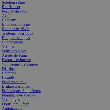
Solution saline
Ronflement
Peau et cheveux
Acné
Cheveux
Irritations de la peau
Boutons de fièvre
Traitement des poux
Ronger les ongles
Champignons
Verrues
Soins des plaies
Arrêter de Fumer
Estomac et Intestin
Vomissement et nausée
Diarrhée
Crampes
Laxatifs
Produits de foie
Brûlure d'estomac
Probiotiques Supplément
Pharmacie de voyage
Vermifuges
Douleur et Fièvre
Antimigraine