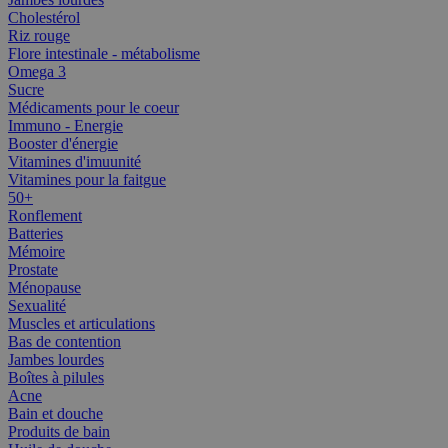
Cholestérol
Riz rouge
Flore intestinale - métabolisme
Omega 3
Sucre
Médicaments pour le coeur
Immuno - Energie
Booster d'énergie
Vitamines d'imuunité
Vitamines pour la faitgue
50+
Ronflement
Batteries
Mémoire
Prostate
Ménopause
Sexualité
Muscles et articulations
Bas de contention
Jambes lourdes
Boîtes à pilules
Acne
Bain et douche
Produits de bain