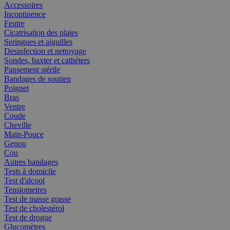
Accessoires
Incontinence
Feutre
Cicatrisation des plaies
Seringues et aiguilles
Desinfection et nettoyage
Sondes, baxter et cathéters
Pansement stérile
Bandages de soutien
Poignet
Bras
Ventre
Coude
Cheville
Main-Pouce
Genou
Cou
Autres bandages
Tests à domicile
Test d'alcool
Tensiometres
Test de masse grasse
Test de cholestérol
Test de drogue
Glucomètres