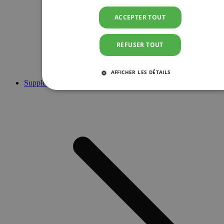
ACCEPTER TOUT
REFUSER TOUT
AFFICHER LES DÉTAILS
Suppléments
STRICTEMENT NÉCESSAIRES
PERFORMANCE
CIBLAGE
FONCTIONNALITÉ
Strictement nécessaires
Performance
Ciblage
Fonctionnalité
Les cookies strictement nécessaires habilitent des