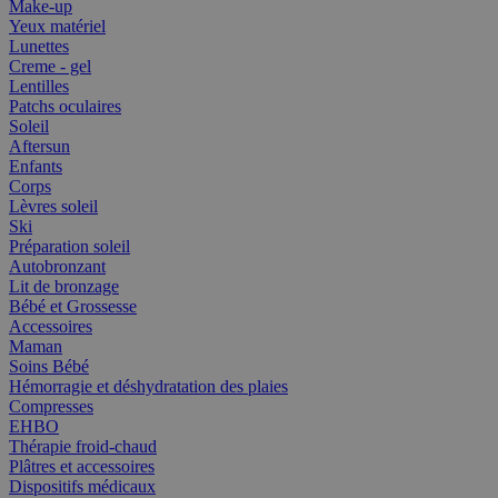
Make-up
Yeux matériel
Lunettes
Creme - gel
Lentilles
Patchs oculaires
Soleil
Aftersun
Enfants
Corps
Lèvres soleil
Ski
Préparation soleil
Autobronzant
Lit de bronzage
Bébé et Grossesse
Accessoires
Maman
Soins Bébé
Hémorragie et déshydratation des plaies
Compresses
EHBO
Thérapie froid-chaud
Plâtres et accessoires
Dispositifs médicaux