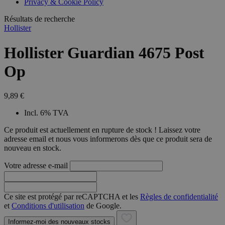
Privacy & Cookie Policy
combineren to
veel versc
gebruikerssess
Microsoft
analytische
Résultats de recherche
waardoor 
doeleinden.
kunnen w
Hollister
gevolgd.
Hollister Guardian 4675 Post
Op
9,89 €
Incl. 6% TVA
Ce produit est actuellement en rupture de stock ! Laissez votre
adresse email et nous vous informerons dès que ce produit sera de
nouveau en stock.
Votre adresse e-mail
Ce site est protégé par reCAPTCHA et les
Règles de confidentialité
et
Conditions d'utilisation
de Google.
Informez-moi des nouveaux stocks