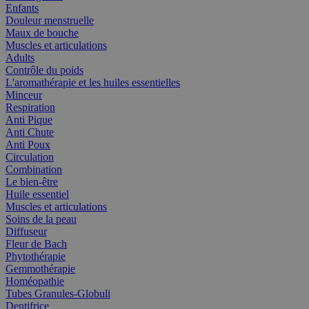
Enfants
Douleur menstruelle
Maux de bouche
Muscles et articulations
Adults
Contrôle du poids
L'aromathérapie et les huiles essentielles
Minceur
Respiration
Anti Pique
Anti Chute
Anti Poux
Circulation
Combination
Le bien-être
Huile essentiel
Muscles et articulations
Soins de la peau
Diffuseur
Fleur de Bach
Phytothérapie
Gemmothérapie
Homéopathie
Tubes Granules-Globuli
Dentifrice