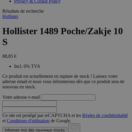
Privacy & Cookie Policy
combineren to
veel versc
gebruikerssess
Microsoft
analytische
Résultats de recherche
waardoor 
doeleinden.
kunnen w
Hollister
gevolgd.
Hollister 1489 Poche/Zakje 10
S
88,85 €
Incl. 6% TVA
Ce produit est actuellement en rupture de stock ! Laissez votre
adresse email et nous vous informerons dès que ce produit sera de
nouveau en stock.
Votre adresse e-mail
Ce site est protégé par reCAPTCHA et les
Règles de confidentialité
et
Conditions d'utilisation
de Google.
Informez-moi des nouveaux stocks