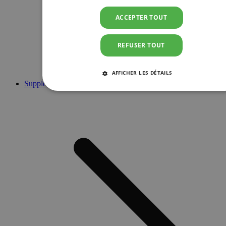
ACCEPTER TOUT
REFUSER TOUT
AFFICHER LES DÉTAILS
Suppléments
STRICTEMENT NÉCESSAIRES
PERFORMANCE
CIBLAGE
FONCTIONNALITÉ
Strictement nécessaires
Performance
Ciblage
Fonctionnalité
Les cookies strictement nécessaires habilitent des