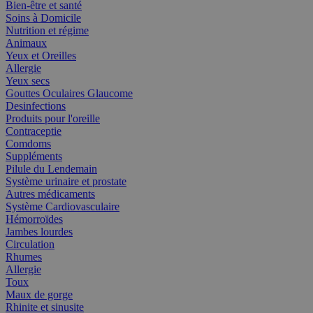
Bien-être et santé
Soins à Domicile
Nutrition et régime
Animaux
Yeux et Oreilles
Allergie
Yeux secs
Gouttes Oculaires Glaucome
Desinfections
Produits pour l'oreille
Contraceptie
Comdoms
Suppléments
Pilule du Lendemain
Système urinaire et prostate
Autres médicaments
Système Cardiovasculaire
Hémorroïdes
Jambes lourdes
Circulation
Rhumes
Allergie
Toux
Maux de gorge
Rhinite et sinusite