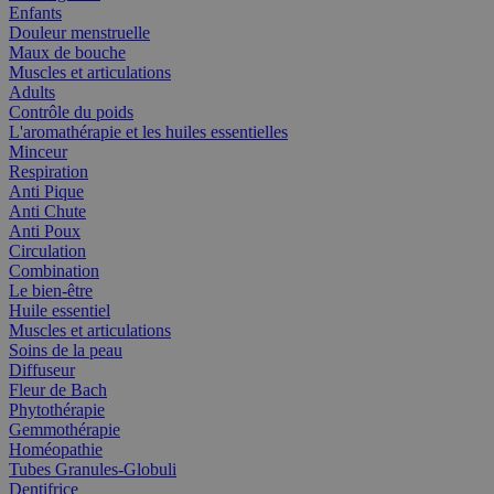
Enfants
Douleur menstruelle
Maux de bouche
Muscles et articulations
Adults
Contrôle du poids
L'aromathérapie et les huiles essentielles
Minceur
Respiration
Anti Pique
Anti Chute
Anti Poux
Circulation
Combination
Le bien-être
Huile essentiel
Muscles et articulations
Soins de la peau
Diffuseur
Fleur de Bach
Phytothérapie
Gemmothérapie
Homéopathie
Tubes Granules-Globuli
Dentifrice