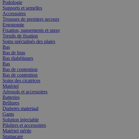
Podologie
Supports et semelles
Accessoires
Trousses de premiers secours
Ergonomie
Fixation, pansements et spray
Treuils de fixation
Soins spécialisés des plaies
Bas
Bas de bras
Bas diabétiques
Bas
Bas de contention
Bas de contention
Soins des cicatrices
Matériel
Aérosols et accessoires
Batteries
Brûlures
Diabetes materiaal
Gants
Solution injectable
Piluliers et accessoires
Matériel stérile
Stomacare