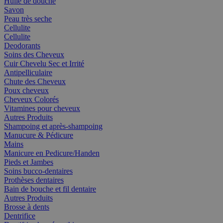
Huile de douche
Savon
Peau très seche
Cellulite
Cellulite
Deodorants
Soins des Cheveux
Cuir Chevelu Sec et Irrité
Antipelliculaire
Chute des Cheveux
Poux cheveux
Cheveux Colorés
Vitamines pour cheveux
Autres Produits
Shampoing et après-shampoing
Manucure & Pédicure
Mains
Manicure en Pedicure/Handen
Pieds et Jambes
Soins bucco-dentaires
Prothèses dentaires
Bain de bouche et fil dentaire
Autres Produits
Brosse à dents
Dentrifice