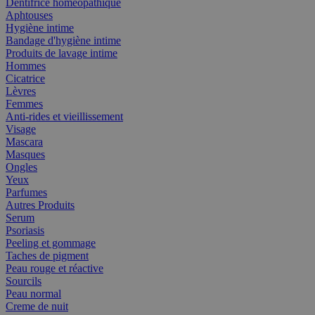
Dentifrice homéopathique
Aphtouses
Hygiène intime
Bandage d'hygiène intime
Produits de lavage intime
Hommes
Cicatrice
Lèvres
Femmes
Anti-rides et vieillissement
Visage
Mascara
Masques
Ongles
Yeux
Parfumes
Autres Produits
Serum
Psoriasis
Peeling et gommage
Taches de pigment
Peau rouge et réactive
Sourcils
Peau normal
Creme de nuit