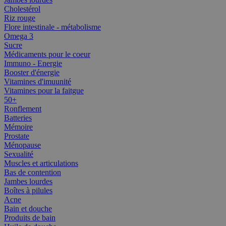
Cholestérol
Riz rouge
Flore intestinale - métabolisme
Omega 3
Sucre
Médicaments pour le coeur
Immuno - Energie
Booster d'énergie
Vitamines d'imuunité
Vitamines pour la faitgue
50+
Ronflement
Batteries
Mémoire
Prostate
Ménopause
Sexualité
Muscles et articulations
Bas de contention
Jambes lourdes
Boîtes à pilules
Acne
Bain et douche
Produits de bain