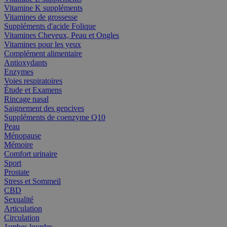
Vitamine K suppléments
Vitamines de grossesse
Suppléments d'acide Folique
Vitamines Cheveux, Peau et Ongles
Vitamines pour les yeux
Complément alimentaire
Antioxydants
Enzymes
Voies respiratoires
Étude et Examens
Rincage nasal
Saignement des gencives
Suppléments de coenzyme Q10
Peau
Ménopause
Mémoire
Comfort urinaire
Sport
Prostate
Stress et Sommeil
CBD
Sexualité
Articulation
Circulation
Jambes lourdes