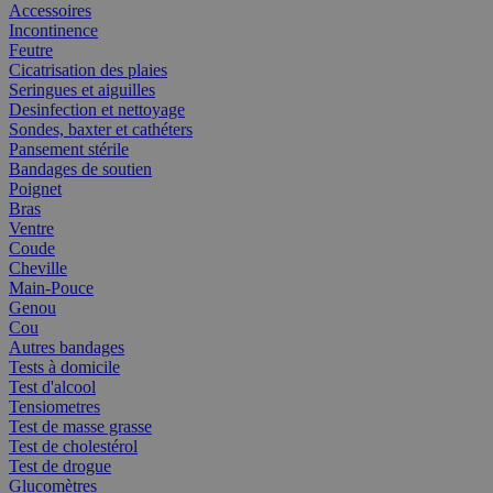
Accessoires
Incontinence
Feutre
Cicatrisation des plaies
Seringues et aiguilles
Desinfection et nettoyage
Sondes, baxter et cathéters
Pansement stérile
Bandages de soutien
Poignet
Bras
Ventre
Coude
Cheville
Main-Pouce
Genou
Cou
Autres bandages
Tests à domicile
Test d'alcool
Tensiometres
Test de masse grasse
Test de cholestérol
Test de drogue
Glucomètres