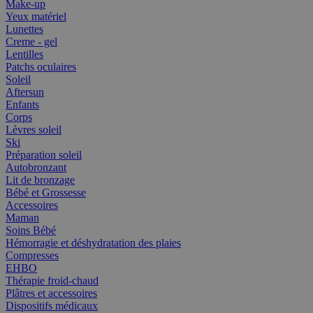
Make-up
Yeux matériel
Lunettes
Creme - gel
Lentilles
Patchs oculaires
Soleil
Aftersun
Enfants
Corps
Lèvres soleil
Ski
Préparation soleil
Autobronzant
Lit de bronzage
Bébé et Grossesse
Accessoires
Maman
Soins Bébé
Hémorragie et déshydratation des plaies
Compresses
EHBO
Thérapie froid-chaud
Plâtres et accessoires
Dispositifs médicaux