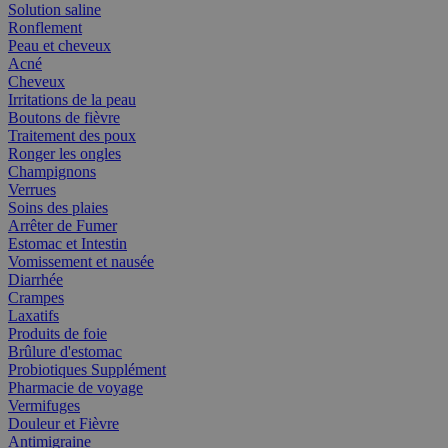
Solution saline
Ronflement
Peau et cheveux
Acné
Cheveux
Irritations de la peau
Boutons de fièvre
Traitement des poux
Ronger les ongles
Champignons
Verrues
Soins des plaies
Arrêter de Fumer
Estomac et Intestin
Vomissement et nausée
Diarrhée
Crampes
Laxatifs
Produits de foie
Brûlure d'estomac
Probiotiques Supplément
Pharmacie de voyage
Vermifuges
Douleur et Fièvre
Antimigraine