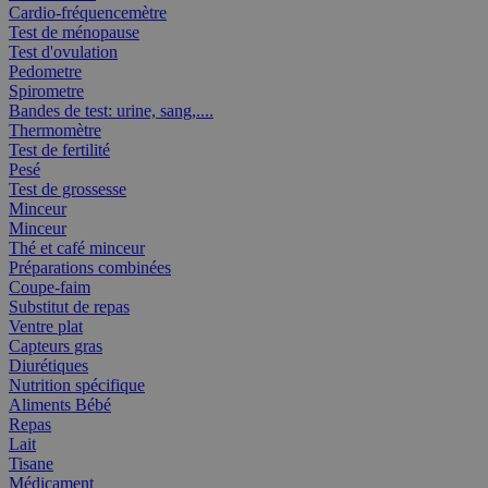
Cardio-fréquencemètre
Test de ménopause
Test d'ovulation
Pedometre
Spirometre
Bandes de test: urine, sang,....
Thermomètre
Test de fertilité
Pesé
Test de grossesse
Minceur
Minceur
Thé et café minceur
Préparations combinées
Coupe-faim
Substitut de repas
Ventre plat
Capteurs gras
Diurétiques
Nutrition spécifique
Aliments Bébé
Repas
Lait
Tisane
Médicament