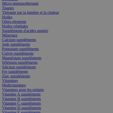
Micro-immunotherapie
Tisanes
Thérapie par la lumière et la chaleur
Huiles
Oligo-elements
Huiles végétales
Suppléments d'acides aminés
Mineraux
Calcium suppléments
Jode suppléments
Potassium suppléments
Cuivre suppléments
Magnésium suppléments
Sélénium suppléments
Silicium suppléments
Fer suppléments
Zinc suppléments
Vitamines
Multivitamines
Vitamines pour les enfants
Vitamine A suppléments
Vitamine B suppléments
Vitamine C suppléments
Vitamine D suppléments
Vitamine E suppléments