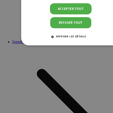
ACCEPTER TOUT
REFUSER TOUT
AFFICHER LES DÉTAILS
Suppléments
STRICTEMENT NÉCESSAIRES
PERFORMANCE
CIBLAGE
FONCTIONNALITÉ
Strictement nécessaires
Performance
Ciblage
Fonctionnalité
Les cookies strictement nécessaires habilitent des