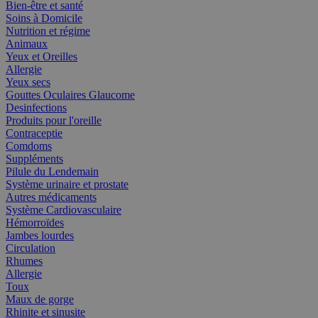
Bien-être et santé
Soins à Domicile
Nutrition et régime
Animaux
Yeux et Oreilles
Allergie
Yeux secs
Gouttes Oculaires Glaucome
Desinfections
Produits pour l'oreille
Contraceptie
Comdoms
Suppléments
Pilule du Lendemain
Système urinaire et prostate
Autres médicaments
Système Cardiovasculaire
Hémorroïdes
Jambes lourdes
Circulation
Rhumes
Allergie
Toux
Maux de gorge
Rhinite et sinusite