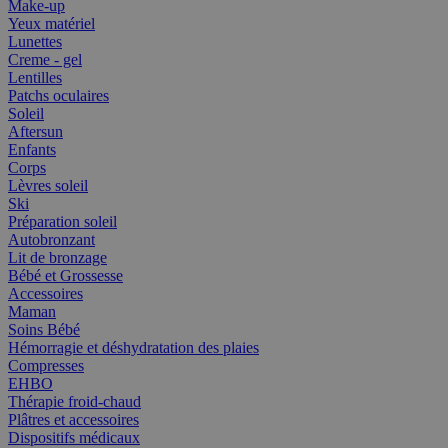
Make-up
Yeux matériel
Lunettes
Creme - gel
Lentilles
Patchs oculaires
Soleil
Aftersun
Enfants
Corps
Lèvres soleil
Ski
Préparation soleil
Autobronzant
Lit de bronzage
Bébé et Grossesse
Accessoires
Maman
Soins Bébé
Hémorragie et déshydratation des plaies
Compresses
EHBO
Thérapie froid-chaud
Plâtres et accessoires
Dispositifs médicaux