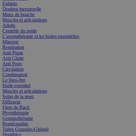
Enfants
Douleur menstruelle
Maux de bouche
Muscles et articulations
Adults
Contrôle du poids
L'aromathérapie et les huiles essentielles
Minceur
Respiration
Anti Pique
Anti Chute
Anti Poux
Circulation
Combination
Le bien-être
Huile essentiel
Muscles et articulations
Soins de la peau
Diffuseur
Fleur de Bach
Phytothérapie
Gemmothérapie
Homéopathie
Tubes Granules-Globuli
Dentifrice