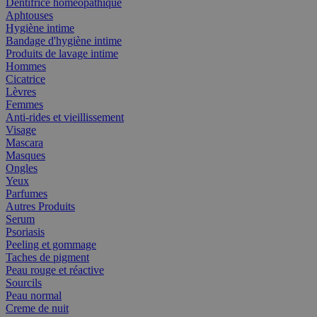
Dentifrice homéopathique
Aphtouses
Hygiène intime
Bandage d'hygiène intime
Produits de lavage intime
Hommes
Cicatrice
Lèvres
Femmes
Anti-rides et vieillissement
Visage
Mascara
Masques
Ongles
Yeux
Parfumes
Autres Produits
Serum
Psoriasis
Peeling et gommage
Taches de pigment
Peau rouge et réactive
Sourcils
Peau normal
Creme de nuit