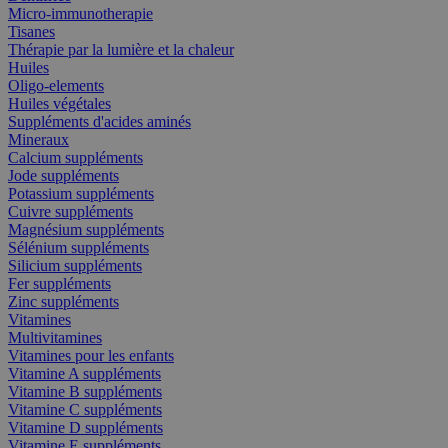
Micro-immunotherapie
Tisanes
Thérapie par la lumière et la chaleur
Huiles
Oligo-elements
Huiles végétales
Suppléments d'acides aminés
Mineraux
Calcium suppléments
Jode suppléments
Potassium suppléments
Cuivre suppléments
Magnésium suppléments
Sélénium suppléments
Silicium suppléments
Fer suppléments
Zinc suppléments
Vitamines
Multivitamines
Vitamines pour les enfants
Vitamine A suppléments
Vitamine B suppléments
Vitamine C suppléments
Vitamine D suppléments
Vitamine E suppléments