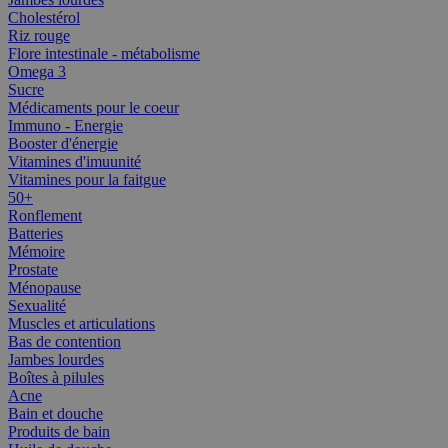
Cholestérol
Riz rouge
Flore intestinale - métabolisme
Omega 3
Sucre
Médicaments pour le coeur
Immuno - Energie
Booster d'énergie
Vitamines d'imuunité
Vitamines pour la faitgue
50+
Ronflement
Batteries
Mémoire
Prostate
Ménopause
Sexualité
Muscles et articulations
Bas de contention
Jambes lourdes
Boîtes à pilules
Acne
Bain et douche
Produits de bain