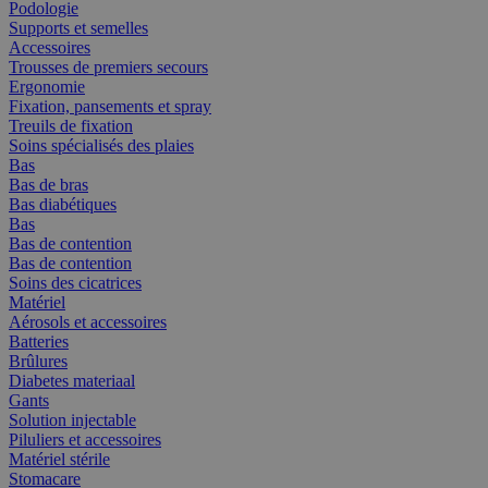
Podologie
Supports et semelles
Accessoires
Trousses de premiers secours
Ergonomie
Fixation, pansements et spray
Treuils de fixation
Soins spécialisés des plaies
Bas
Bas de bras
Bas diabétiques
Bas
Bas de contention
Bas de contention
Soins des cicatrices
Matériel
Aérosols et accessoires
Batteries
Brûlures
Diabetes materiaal
Gants
Solution injectable
Piluliers et accessoires
Matériel stérile
Stomacare