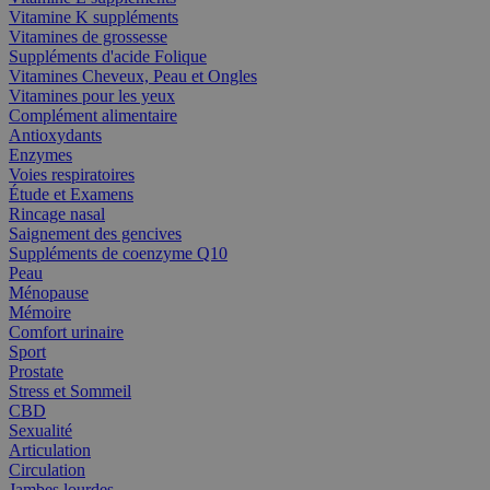
Vitamine K suppléments
Vitamines de grossesse
Suppléments d'acide Folique
Vitamines Cheveux, Peau et Ongles
Vitamines pour les yeux
Complément alimentaire
Antioxydants
Enzymes
Voies respiratoires
Étude et Examens
Rincage nasal
Saignement des gencives
Suppléments de coenzyme Q10
Peau
Ménopause
Mémoire
Comfort urinaire
Sport
Prostate
Stress et Sommeil
CBD
Sexualité
Articulation
Circulation
Jambes lourdes