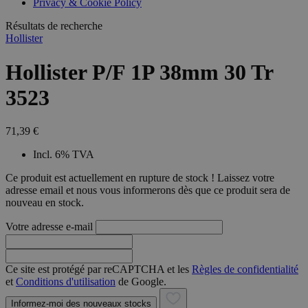
Privacy & Cookie Policy
combineren to
veel versc
gebruikerssess
Microsoft
analytische
Résultats de recherche
waardoor 
doeleinden.
kunnen w
Hollister
gevolgd.
Hollister P/F 1P 38mm 30 Tr
3523
71,39 €
Incl. 6% TVA
Ce produit est actuellement en rupture de stock ! Laissez votre
adresse email et nous vous informerons dès que ce produit sera de
nouveau en stock.
Votre adresse e-mail
Ce site est protégé par reCAPTCHA et les
Règles de confidentialité
et
Conditions d'utilisation
de Google.
Informez-moi des nouveaux stocks