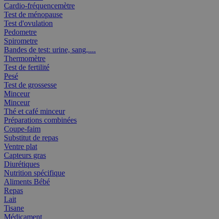
Cardio-fréquencemètre
Test de ménopause
Test d'ovulation
Pedometre
Spirometre
Bandes de test: urine, sang,....
Thermomètre
Test de fertilité
Pesé
Test de grossesse
Minceur
Minceur
Thé et café minceur
Préparations combinées
Coupe-faim
Substitut de repas
Ventre plat
Capteurs gras
Diurétiques
Nutrition spécifique
Aliments Bébé
Repas
Lait
Tisane
Médicament