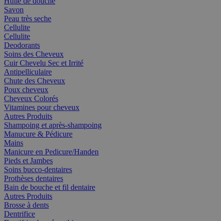
Huile de douche
Savon
Peau très seche
Cellulite
Cellulite
Deodorants
Soins des Cheveux
Cuir Chevelu Sec et Irrité
Antipelliculaire
Chute des Cheveux
Poux cheveux
Cheveux Colorés
Vitamines pour cheveux
Autres Produits
Shampoing et après-shampoing
Manucure & Pédicure
Mains
Manicure en Pedicure/Handen
Pieds et Jambes
Soins bucco-dentaires
Prothèses dentaires
Bain de bouche et fil dentaire
Autres Produits
Brosse à dents
Dentrifice