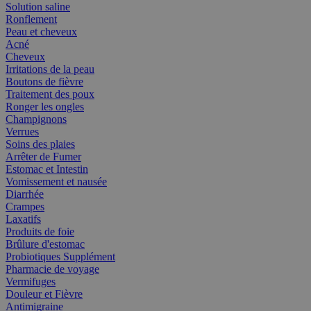
Solution saline
Ronflement
Peau et cheveux
Acné
Cheveux
Irritations de la peau
Boutons de fièvre
Traitement des poux
Ronger les ongles
Champignons
Verrues
Soins des plaies
Arrêter de Fumer
Estomac et Intestin
Vomissement et nausée
Diarrhée
Crampes
Laxatifs
Produits de foie
Brûlure d'estomac
Probiotiques Supplément
Pharmacie de voyage
Vermifuges
Douleur et Fièvre
Antimigraine