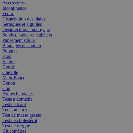
Accessoires
Incontinence
Feutre
Cicatrisation des plaies
Seringues et aiguilles
Desinfection et nettoyage
Sondes, baxter et cathéters
Pansement stérile
Bandages de soutien
Poignet
Bras
Ventre
Coude
Cheville
Main-Pouce
Genou
Cou
Autres bandages
Tests à domicile
Test d'alcool
Tensiometres
Test de masse grasse
Test de cholestérol
Test de drogue
Glucomètres