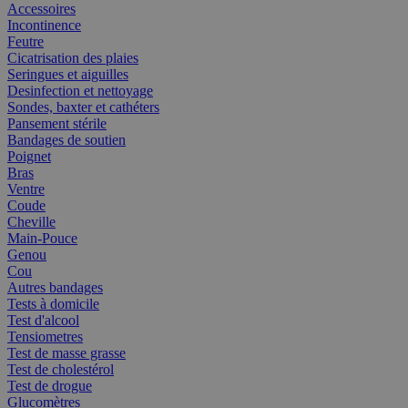
Accessoires
Incontinence
Feutre
Cicatrisation des plaies
Seringues et aiguilles
Desinfection et nettoyage
Sondes, baxter et cathéters
Pansement stérile
Bandages de soutien
Poignet
Bras
Ventre
Coude
Cheville
Main-Pouce
Genou
Cou
Autres bandages
Tests à domicile
Test d'alcool
Tensiometres
Test de masse grasse
Test de cholestérol
Test de drogue
Glucomètres