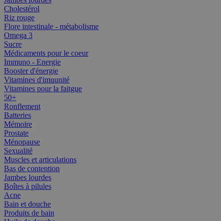
Cholestérol
Riz rouge
Flore intestinale - métabolisme
Omega 3
Sucre
Médicaments pour le coeur
Immuno - Energie
Booster d'énergie
Vitamines d'imuunité
Vitamines pour la faitgue
50+
Ronflement
Batteries
Mémoire
Prostate
Ménopause
Sexualité
Muscles et articulations
Bas de contention
Jambes lourdes
Boîtes à pilules
Acne
Bain et douche
Produits de bain