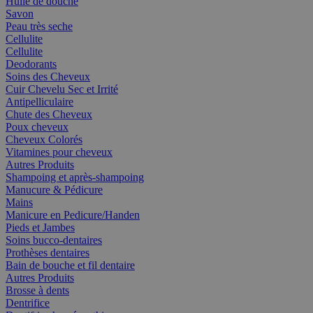
Huile de douche
Savon
Peau très seche
Cellulite
Cellulite
Deodorants
Soins des Cheveux
Cuir Chevelu Sec et Irrité
Antipelliculaire
Chute des Cheveux
Poux cheveux
Cheveux Colorés
Vitamines pour cheveux
Autres Produits
Shampoing et après-shampoing
Manucure & Pédicure
Mains
Manicure en Pedicure/Handen
Pieds et Jambes
Soins bucco-dentaires
Prothèses dentaires
Bain de bouche et fil dentaire
Autres Produits
Brosse à dents
Dentrifice