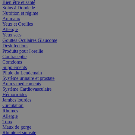
Bien-être et santé
Soins à Domicile
Nutrition et régime
Animaux
Yeux et Oreilles
Allergie
Yeux secs
Gouttes Oculaires Glaucome
Desinfections
Produits pour l'oreille
Contraceptie
Comdoms
Suppléments
Pilule du Lendemain
Système urinaire et prostate
Autres médicaments
Système Cardiovasculaire
Hémorroïdes
Jambes lourdes
Circulation
Rhumes
Allergie
Toux
Maux de gorge
Rhinite et sinusite