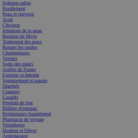
Solution saline
Ronflement
Peau et cheveux
Acné
Cheveux
Irritations de la peau
Boutons de fièvre
Traitement des poux
Ronger les ongles
Champignons
Verrues
Soins des plaies
Arrêter de Fumer
Estomac et Intestin
Vomissement et nausée
Diarrhée
Crampes
Laxatifs
Produits de foie
Brûlure d'estomac
Probiotiques Supplément
Pharmacie de voyage
Vermifuges
Douleur et Fièvre
Antimigraine