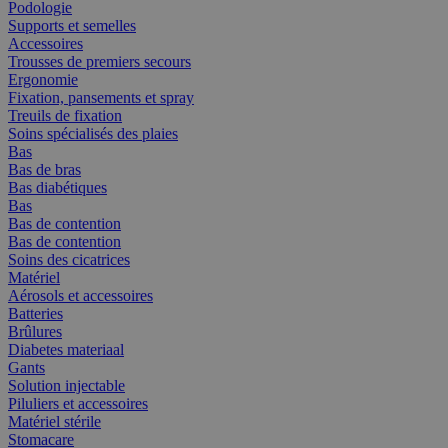
Podologie
Supports et semelles
Accessoires
Trousses de premiers secours
Ergonomie
Fixation, pansements et spray
Treuils de fixation
Soins spécialisés des plaies
Bas
Bas de bras
Bas diabétiques
Bas
Bas de contention
Bas de contention
Soins des cicatrices
Matériel
Aérosols et accessoires
Batteries
Brûlures
Diabetes materiaal
Gants
Solution injectable
Piluliers et accessoires
Matériel stérile
Stomacare