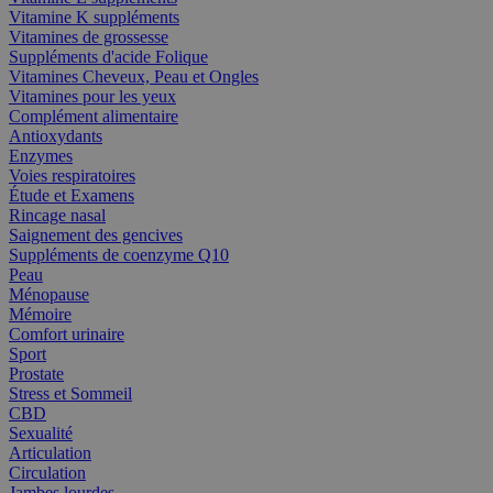
Vitamine K suppléments
Vitamines de grossesse
Suppléments d'acide Folique
Vitamines Cheveux, Peau et Ongles
Vitamines pour les yeux
Complément alimentaire
Antioxydants
Enzymes
Voies respiratoires
Étude et Examens
Rincage nasal
Saignement des gencives
Suppléments de coenzyme Q10
Peau
Ménopause
Mémoire
Comfort urinaire
Sport
Prostate
Stress et Sommeil
CBD
Sexualité
Articulation
Circulation
Jambes lourdes