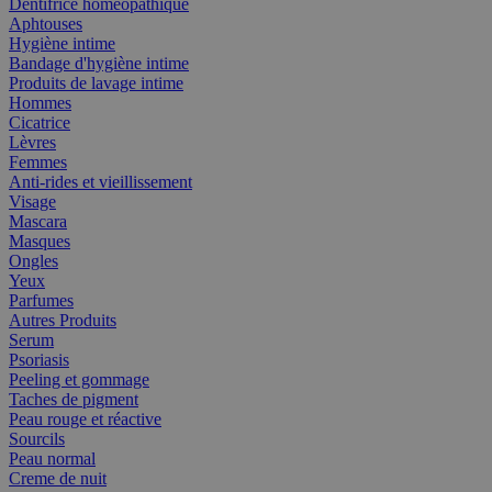
Dentifrice homéopathique
Aphtouses
Hygiène intime
Bandage d'hygiène intime
Produits de lavage intime
Hommes
Cicatrice
Lèvres
Femmes
Anti-rides et vieillissement
Visage
Mascara
Masques
Ongles
Yeux
Parfumes
Autres Produits
Serum
Psoriasis
Peeling et gommage
Taches de pigment
Peau rouge et réactive
Sourcils
Peau normal
Creme de nuit