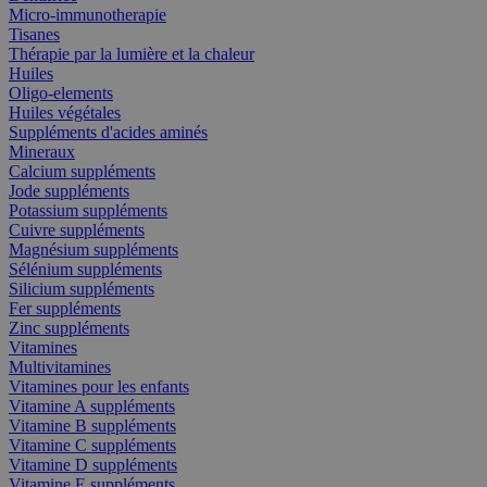
Micro-immunotherapie
Tisanes
Thérapie par la lumière et la chaleur
Huiles
Oligo-elements
Huiles végétales
Suppléments d'acides aminés
Mineraux
Calcium suppléments
Jode suppléments
Potassium suppléments
Cuivre suppléments
Magnésium suppléments
Sélénium suppléments
Silicium suppléments
Fer suppléments
Zinc suppléments
Vitamines
Multivitamines
Vitamines pour les enfants
Vitamine A suppléments
Vitamine B suppléments
Vitamine C suppléments
Vitamine D suppléments
Vitamine E suppléments