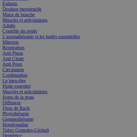
Enfants
Douleur menstruelle
Maux de bouche
Muscles et articulations
Adults
Contrôle du poids
L'aromathérapie et les huiles essentielles
Minceur
Respiration
Anti Pique
Anti Chute
Anti Poux
Circulation
Combination
Le bien-être
Huile essentiel
Muscles et articulations
Soins de la peau
Diffuseur
Fleur de Bach
Phytothérapie
Gemmothérapie
Homéopathie
Tubes Granules-Globuli
Dentifrice