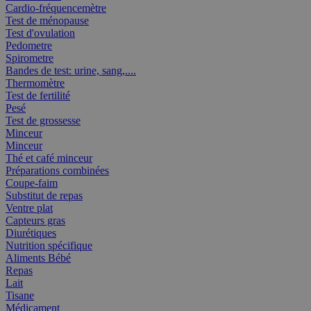
Cardio-fréquencemètre
Test de ménopause
Test d'ovulation
Pedometre
Spirometre
Bandes de test: urine, sang,....
Thermomètre
Test de fertilité
Pesé
Test de grossesse
Minceur
Minceur
Thé et café minceur
Préparations combinées
Coupe-faim
Substitut de repas
Ventre plat
Capteurs gras
Diurétiques
Nutrition spécifique
Aliments Bébé
Repas
Lait
Tisane
Médicament