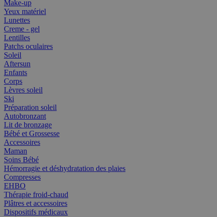
Make-up
Yeux matériel
Lunettes
Creme - gel
Lentilles
Patchs oculaires
Soleil
Aftersun
Enfants
Corps
Lèvres soleil
Ski
Préparation soleil
Autobronzant
Lit de bronzage
Bébé et Grossesse
Accessoires
Maman
Soins Bébé
Hémorragie et déshydratation des plaies
Compresses
EHBO
Thérapie froid-chaud
Plâtres et accessoires
Dispositifs médicaux