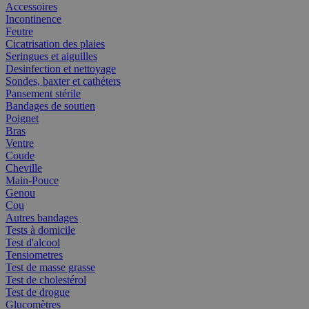
Accessoires
Incontinence
Feutre
Cicatrisation des plaies
Seringues et aiguilles
Desinfection et nettoyage
Sondes, baxter et cathéters
Pansement stérile
Bandages de soutien
Poignet
Bras
Ventre
Coude
Cheville
Main-Pouce
Genou
Cou
Autres bandages
Tests à domicile
Test d'alcool
Tensiometres
Test de masse grasse
Test de cholestérol
Test de drogue
Glucomètres