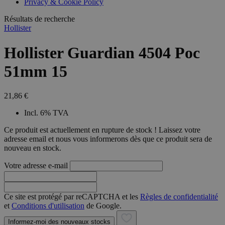
Privacy & Cookie Policy
combineren to
veel versc
gebruikerssess
Microsoft
analytische
Résultats de recherche
waardoor 
doeleinden.
kunnen w
Hollister
gevolgd.
Hollister Guardian 4504 Poc
51mm 15
21,86 €
Incl. 6% TVA
Ce produit est actuellement en rupture de stock ! Laissez votre
adresse email et nous vous informerons dès que ce produit sera de
nouveau en stock.
Votre adresse e-mail
Ce site est protégé par reCAPTCHA et les
Règles de confidentialité
et
Conditions d'utilisation
de Google.
Informez-moi des nouveaux stocks