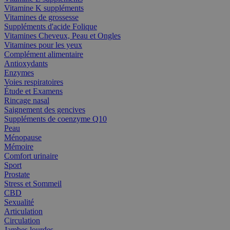
Vitamine K suppléments
Vitamines de grossesse
Suppléments d'acide Folique
Vitamines Cheveux, Peau et Ongles
Vitamines pour les yeux
Complément alimentaire
Antioxydants
Enzymes
Voies respiratoires
Étude et Examens
Rincage nasal
Saignement des gencives
Suppléments de coenzyme Q10
Peau
Ménopause
Mémoire
Comfort urinaire
Sport
Prostate
Stress et Sommeil
CBD
Sexualité
Articulation
Circulation
Jambes lourdes