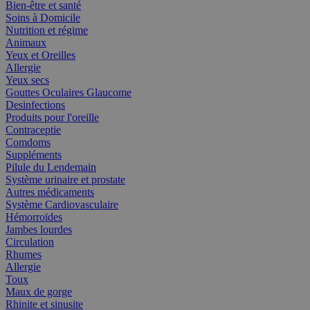
Bien-être et santé
Soins à Domicile
Nutrition et régime
Animaux
Yeux et Oreilles
Allergie
Yeux secs
Gouttes Oculaires Glaucome
Desinfections
Produits pour l'oreille
Contraceptie
Comdoms
Suppléments
Pilule du Lendemain
Système urinaire et prostate
Autres médicaments
Système Cardiovasculaire
Hémorroïdes
Jambes lourdes
Circulation
Rhumes
Allergie
Toux
Maux de gorge
Rhinite et sinusite