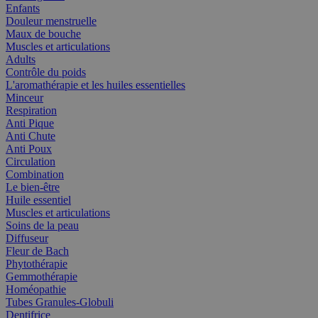
Enfants
Douleur menstruelle
Maux de bouche
Muscles et articulations
Adults
Contrôle du poids
L'aromathérapie et les huiles essentielles
Minceur
Respiration
Anti Pique
Anti Chute
Anti Poux
Circulation
Combination
Le bien-être
Huile essentiel
Muscles et articulations
Soins de la peau
Diffuseur
Fleur de Bach
Phytothérapie
Gemmothérapie
Homéopathie
Tubes Granules-Globuli
Dentifrice