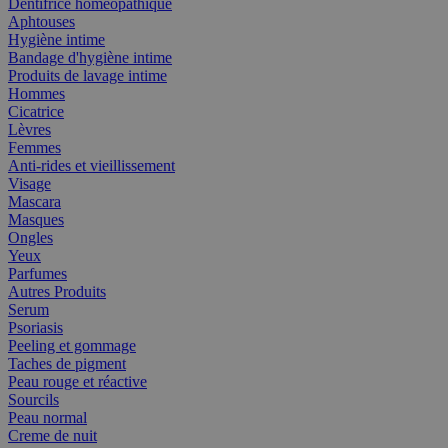
Dentifrice homéopathique
Aphtouses
Hygiène intime
Bandage d'hygiène intime
Produits de lavage intime
Hommes
Cicatrice
Lèvres
Femmes
Anti-rides et vieillissement
Visage
Mascara
Masques
Ongles
Yeux
Parfumes
Autres Produits
Serum
Psoriasis
Peeling et gommage
Taches de pigment
Peau rouge et réactive
Sourcils
Peau normal
Creme de nuit