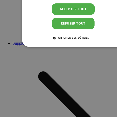
ACCEPTER TOUT
REFUSER TOUT
AFFICHER LES DÉTAILS
Suppléments
STRICTEMENT NÉCESSAIRES
PERFORMANCE
CIBLAGE
FONCTIONNALITÉ
Strictement nécessaires
Performance
Ciblage
Fonctionnalité
Les cookies strictement nécessaires habilitent des