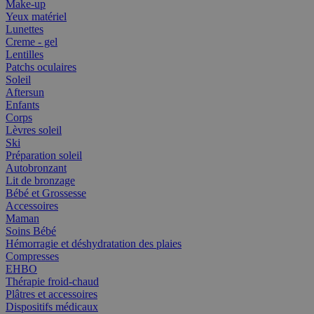
Make-up
Yeux matériel
Lunettes
Creme - gel
Lentilles
Patchs oculaires
Soleil
Aftersun
Enfants
Corps
Lèvres soleil
Ski
Préparation soleil
Autobronzant
Lit de bronzage
Bébé et Grossesse
Accessoires
Maman
Soins Bébé
Hémorragie et déshydratation des plaies
Compresses
EHBO
Thérapie froid-chaud
Plâtres et accessoires
Dispositifs médicaux