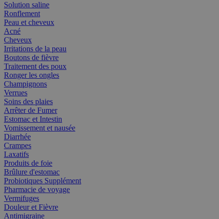
Solution saline
Ronflement
Peau et cheveux
Acné
Cheveux
Irritations de la peau
Boutons de fièvre
Traitement des poux
Ronger les ongles
Champignons
Verrues
Soins des plaies
Arrêter de Fumer
Estomac et Intestin
Vomissement et nausée
Diarrhée
Crampes
Laxatifs
Produits de foie
Brûlure d'estomac
Probiotiques Supplément
Pharmacie de voyage
Vermifuges
Douleur et Fièvre
Antimigraine