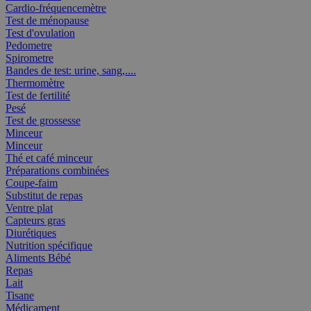
Cardio-fréquencemètre
Test de ménopause
Test d'ovulation
Pedometre
Spirometre
Bandes de test: urine, sang,....
Thermomètre
Test de fertilité
Pesé
Test de grossesse
Minceur
Minceur
Thé et café minceur
Préparations combinées
Coupe-faim
Substitut de repas
Ventre plat
Capteurs gras
Diurétiques
Nutrition spécifique
Aliments Bébé
Repas
Lait
Tisane
Médicament