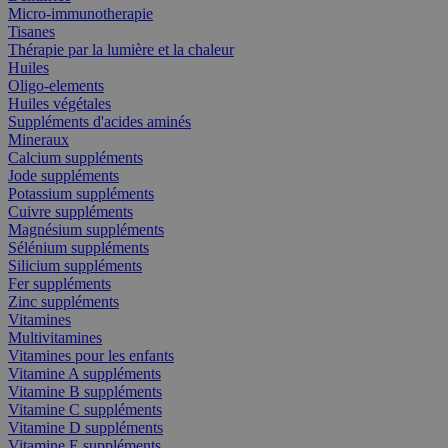
Micro-immunotherapie
Tisanes
Thérapie par la lumière et la chaleur
Huiles
Oligo-elements
Huiles végétales
Suppléments d'acides aminés
Mineraux
Calcium suppléments
Jode suppléments
Potassium suppléments
Cuivre suppléments
Magnésium suppléments
Sélénium suppléments
Silicium suppléments
Fer suppléments
Zinc suppléments
Vitamines
Multivitamines
Vitamines pour les enfants
Vitamine A suppléments
Vitamine B suppléments
Vitamine C suppléments
Vitamine D suppléments
Vitamine E suppléments