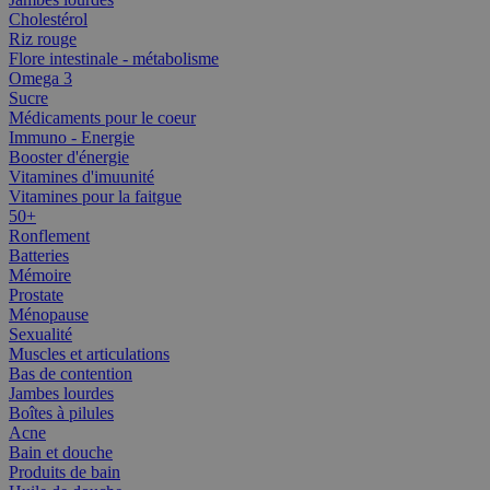
Cholestérol
Riz rouge
Flore intestinale - métabolisme
Omega 3
Sucre
Médicaments pour le coeur
Immuno - Energie
Booster d'énergie
Vitamines d'imuunité
Vitamines pour la faitgue
50+
Ronflement
Batteries
Mémoire
Prostate
Ménopause
Sexualité
Muscles et articulations
Bas de contention
Jambes lourdes
Boîtes à pilules
Acne
Bain et douche
Produits de bain