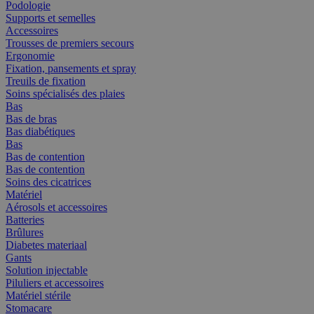
Podologie
Supports et semelles
Accessoires
Trousses de premiers secours
Ergonomie
Fixation, pansements et spray
Treuils de fixation
Soins spécialisés des plaies
Bas
Bas de bras
Bas diabétiques
Bas
Bas de contention
Bas de contention
Soins des cicatrices
Matériel
Aérosols et accessoires
Batteries
Brûlures
Diabetes materiaal
Gants
Solution injectable
Piluliers et accessoires
Matériel stérile
Stomacare