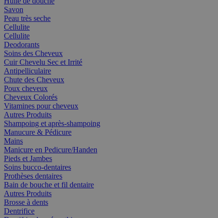
Huile de douche
Savon
Peau très seche
Cellulite
Cellulite
Deodorants
Soins des Cheveux
Cuir Chevelu Sec et Irrité
Antipelliculaire
Chute des Cheveux
Poux cheveux
Cheveux Colorés
Vitamines pour cheveux
Autres Produits
Shampoing et après-shampoing
Manucure & Pédicure
Mains
Manicure en Pedicure/Handen
Pieds et Jambes
Soins bucco-dentaires
Prothèses dentaires
Bain de bouche et fil dentaire
Autres Produits
Brosse à dents
Dentrifice