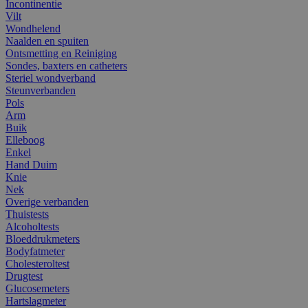
Incontinentie
Vilt
Wondhelend
Naalden en spuiten
Ontsmetting en Reiniging
Sondes, baxters en catheters
Steriel wondverband
Steunverbanden
Pols
Arm
Buik
Elleboog
Enkel
Hand Duim
Knie
Nek
Overige verbanden
Thuistests
Alcoholtests
Bloeddrukmeters
Bodyfatmeter
Cholesteroltest
Drugtest
Glucosemeters
Hartslagmeter