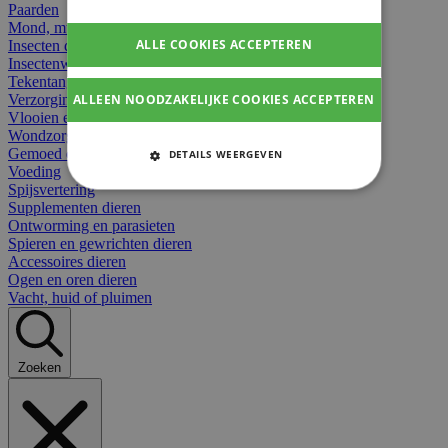
Paarden
Mond, muil of snavel
ALLE COOKIES ACCEPTEREN
Insecten dieren
Insectenwerend
Tekentangen
ALLEEN NOODZAKELIJKE COOKIES ACCEPTEREN
Verzorging beten
Vlooien en teken
Wondzorg dieren
Gemoed en stress dieren
DETAILS WEERGEVEN
Voeding
STRIKT NOODZAKELIJKE
Spijsvertering
COOKIES
Supplementen dieren
Ontworming en parasieten
Spieren en gewrichten dieren
PRESTATIE COOKIES
Accessoires dieren
Ogen en oren dieren
TARGETING COOKIES
Vacht, huid of pluimen
FUNCTIONELE COOKIES
Zoeken
Strikt noodzakelijke cookies