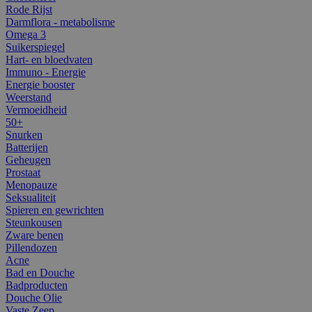
Rode Rijst
Darmflora - metabolisme
Omega 3
Suikerspiegel
Hart- en bloedvaten
Immuno - Energie
Energie booster
Weerstand
Vermoeidheid
50+
Snurken
Batterijen
Geheugen
Prostaat
Menopauze
Seksualiteit
Spieren en gewrichten
Steunkousen
Zware benen
Pillendozen
Acne
Bad en Douche
Badproducten
Douche Olie
Vaste Zeep