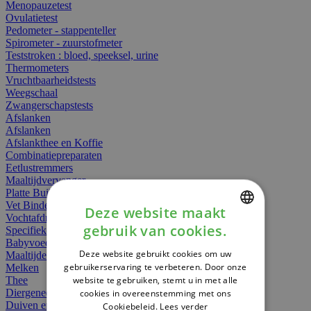
Menopauzetest
Ovulatietest
Pedometer - stappenteller
Spirometer - zuurstofmeter
Teststroken : bloed, speeksel, urine
Thermometers
Vruchtbaarheidstests
Weegschaal
Zwangerschapstests
Afslanken
Afslanken
Afslankthee en Koffie
Combinatiepreparaten
Eetlustremmers
Maaltijdvervanger
Platte Buik
Vet Binders
Deze website maakt
Vochtafdrijvers
gebruik van cookies.
Specifieke Voeding
DUTCH
Babyvoeding
Deze website gebruikt cookies om uw
Maaltijden
FRENCH
gebruikerservaring te verbeteren. Door onze
Melken
website te gebruiken, stemt u in met alle
Thee
ENGLISH
Diergeneesmiddelen
cookies in overeenstemming met ons
Duiven en vogels
Cookiebeleid.
Lees verder