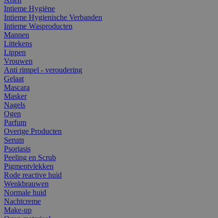
Intieme Hygiëne
Intieme Hygienische Verbanden
Intieme Wasproducten
Mannen
Littekens
Lippen
Vrouwen
Anti rimpel - veroudering
Gelaat
Mascara
Masker
Nagels
Ogen
Parfum
Overige Producten
Serum
Psoriasis
Peeling en Scrub
Pigmentvlekken
Rode reactive huid
Wenkbrauwen
Normale huid
Nachtcreme
Make-up