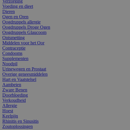
Verzorging
Voeding en dieet
Dieren
Ogen en Oren
Oogdruppels allergie
Oogdruppels Droge Ogen
Oogdruppels Glaucoom
Ontsmetting
Middelen voor het Oor
Contraceptie
Condooms
Supplementen
Noodpil
Urinewegen en Prostaat
Overige geneesmiddelen
Hart en Vaatstelsel
Aambeien
Zware Benen
Doorbloeding
Verkoudheid
Allergie
Hoest
Keelpijn
Rhinitis en Sinusitis
Zoutoplossingen