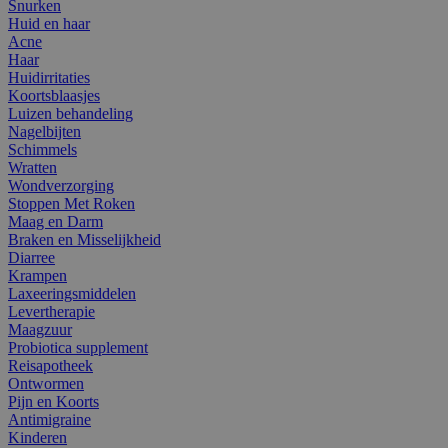
Snurken
Huid en haar
Acne
Haar
Huidirritaties
Koortsblaasjes
Luizen behandeling
Nagelbijten
Schimmels
Wratten
Wondverzorging
Stoppen Met Roken
Maag en Darm
Braken en Misselijkheid
Diarree
Krampen
Laxeeringsmiddelen
Levertherapie
Maagzuur
Probiotica supplement
Reisapotheek
Ontwormen
Pijn en Koorts
Antimigraine
Kinderen