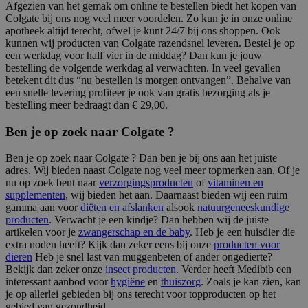
Afgezien van het gemak om online te bestellen biedt het kopen van
Colgate bij ons nog veel meer voordelen. Zo kun je in onze online
apotheek altijd terecht, ofwel je kunt 24/7 bij ons shoppen. Ook
kunnen wij producten van Colgate razendsnel leveren. Bestel je op
een werkdag voor half vier in de middag? Dan kun je jouw
bestelling de volgende werkdag al verwachten. In veel gevallen
betekent dit dus “nu bestellen is morgen ontvangen”. Behalve van
een snelle levering profiteer je ook van gratis bezorging als je
bestelling meer bedraagt dan € 29,00.
Ben je op zoek naar Colgate ?
Ben je op zoek naar Colgate ? Dan ben je bij ons aan het juiste
adres. Wij bieden naast Colgate nog veel meer topmerken aan. Of je
nu op zoek bent naar
verzorgingsproducten
of
vitaminen en
supplementen
, wij bieden het aan. Daarnaast bieden wij een ruim
gamma aan voor
diëten en afslanken
alsook
natuurgeneeskundige
producten
. Verwacht je een kindje? Dan hebben wij de juiste
artikelen voor je
zwangerschap en de baby
. Heb je een huisdier die
extra noden heeft? Kijk dan zeker eens bij onze
producten voor
dieren
Heb je snel last van muggenbeten of ander ongedierte?
Bekijk dan zeker onze
insect producten
. Verder heeft Medibib een
interessant aanbod voor
hygiëne
en
thuiszorg
. Zoals je kan zien, kan
je op allerlei gebieden bij ons terecht voor topproducten op het
gebied van gezondheid.