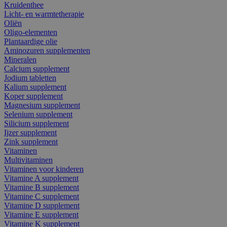
Kruidenthee
Licht- en warmtetherapie
Oliën
Oligo-elementen
Plantaardige olie
Aminozuren supplementen
Mineralen
Calcium supplement
Jodium tabletten
Kalium supplement
Koper supplement
Magnesium supplement
Selenium supplement
Silicium supplement
Ijzer supplement
Zink supplement
Vitaminen
Multivitaminen
Vitaminen voor kinderen
Vitamine A supplement
Vitamine B supplement
Vitamine C supplement
Vitamine D supplement
Vitamine E supplement
Vitamine K supplement