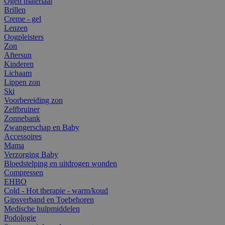
Ogen materiaal
Brillen
Creme - gel
Lenzen
Oogpleisters
Zon
Aftersun
Kinderen
Lichaam
Lippen zon
Ski
Voorbereiding zon
Zelfbruiner
Zonnebank
Zwangerschap en Baby
Accessoires
Mama
Verzorging Baby
Bloedstelping en uitdrogen wonden
Compressen
EHBO
Cold - Hot therapie - warm/koud
Gipsverband en Toebehoren
Medische hulpmiddelen
Podologie