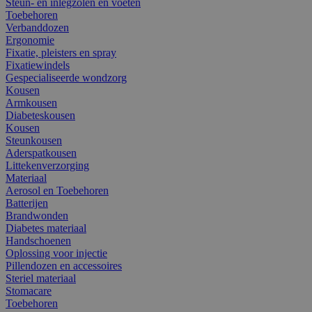
Steun- en inlegzolen en voeten
Toebehoren
Verbanddozen
Ergonomie
Fixatie, pleisters en spray
Fixatiewindels
Gespecialiseerde wondzorg
Kousen
Armkousen
Diabeteskousen
Kousen
Steunkousen
Aderspatkousen
Littekenverzorging
Materiaal
Aerosol en Toebehoren
Batterijen
Brandwonden
Diabetes materiaal
Handschoenen
Oplossing voor injectie
Pillendozen en accessoires
Steriel materiaal
Stomacare
Toebehoren