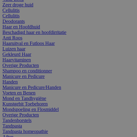
Zeer droge huid
Cellulitis
Cellulitis
Deodorants
Haar en Hoofdhuid
Beschadigd haar en hoofdirritatie
Anti Roos
Haaruitval en Futloos Haar
Luizen haar
Gekleurd Haar
Haarvitaminen
Overige Producten
Shampoo en conditionner
Manicure en Pedicure
Handen
Manicure en Pedicure/Handen
Voeten en Benen
Mond en Tandhygiëne
Kunstgebit Toebehoren
Mondspoeling en Flosmiddel
Overige Producten
Tandenborstels
Tandpasta
Tandpasta homeopathie
Aften