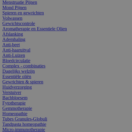
Menstruatie Pijnen
Mond Pijnen
Spieren en gewrichten
Volwassen
Gewichtscontrole
Aromatherapie en Essentiele Olien
Afslanking
Ademhaling
Anti-beet
Anti-haaruitval
Anti-Luizen
Bloedcirculatie
Complex - combinaties
Dagelijks welzijn
Essentiële oliën
Gewrichten & spieren
Huidverzorging
Verstuiver
Bachbloesem
Fytotherapie
Gemmotherapie
Homeopathie
Tubes Granules-Globuli
Tandpasta homeopathie
Micro-immunotherapie