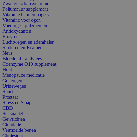
Zwangerschapsvitamine
Foliumzuur supplement
Vitamine haar en nagels
Vitamine voor ogen
Voedingssupplementen
Antioxydanten
Enzymen
Luchtwegen en ademhalen
Studeren en Examens
Neus
Bloedend Tandvlees
Coenzyme Q10 supplement
Huid
Menopauze medicatie
Geheugen
Urinewegen
Sport
Prostaat
Stress en Slaap
CBD
Seksualiteit
Gewrichten
Circulatie
Vermoeide benen
Cholesterol